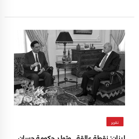
المشاركين في مؤتمر الطائف (1989) على تضمين
الدستور اللبناني الجديد نصاً واضحا، يتعلق بالبنود
التي تحتاج إلى أكثرية الثلثين في مجلس الوزراء،
فضلا عن تحديد الحالات التي يعتبر فيها مجلس
الوزراء.. مستقيلاً.
تقرير
لبنان: نقطة عالقة.. وتولد حكومة حسان