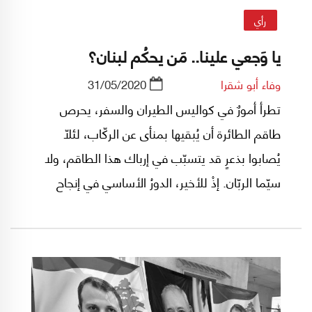
رأي
يا وَجعي علينا.. مَن يحكُم لبنان؟
وفاء أبو شقرا
31/05/2020
تطرأ أمورٌ في كواليس الطيران والسفر، يحرص
طاقم الطائرة أن يُبقيها بمنأى عن الركّاب، لئلاّ
يُصابوا بذعرٍ قد يتسبّب في إرباك هذا الطاقم، ولا
سيّما الربّان. إذْ للأخير، الدورُ الأساسي في إنجاح
الرحلة التي يعني "عدم نجاحها"، ببساطة، الهلاك
الحتمي للجميع. خصوصاً أنّ الربّان، ومتى كان كفوءًا
وماهراً، بمقدوره أخْذ الكثير من المشاكل على عاتقه
وحلّها، من دون أن يعرف الركّاب، أصلاً، بوجودها.