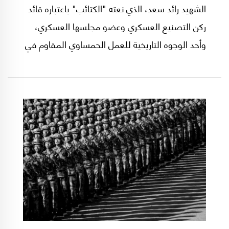
الشهيد رائد سعد، الذي نعته "الكتائب" باعتباره قائد
ركن التصنيع العسكري وعضو مجلسها العسكري،
وأحد الوجوه التاريخية للعمل الحمساوي المقاوم في
قطاع غزة، تسليط الضوء مجددًا على نمط وأولويات
الاغتيالات الإسرائيلية في المرحلة المقبلة، ولا
سيما في ظل تدشين اتفاق وقف إطلاق النار الهش
منذ تشرين الأول/أكتوبر الماضي.