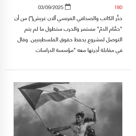
03/09/2025
180
حذَّر الكاتب والصحافي الفرنسي آلان غريش(*) من أن
"حمَّام الدمّ" مستمر والحرب ستطول ما لم يتم
التوصل لمشروع يحفظ حقوق الفلسطينيين. وقال
في مقابلة أجرتها معه "مؤسسة الدراسات
الفلسطينية"، إن على الغرب التوقف عن معاملة
الفلسطينيين كـ"مواطنين من درجة ثانية"، وتركهم
يقررون مصيرهم بأنفسهم. وإن السياسة التي
تنتهجها إسرائيل "لا تُنتج سلاماً ولا اتفاقات
مُستدامة، بل قد تنتهي بعواقب وخيمة على
نفسها". وأشار إلى أن هدف نتنياهو هو إبقاء جبهات
الحرب مفتوحة مع إيران، ولبنان، وسوريا، وأنه
يسعى لإعادة رسم خريطة المنطقة بحيث تكون