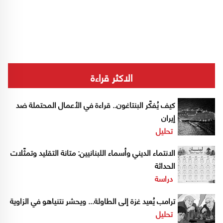
الاكثر قراءة
كيف يُفكّر البنتاغون.. قراءة في الأعمال المحتملة ضد
إيران
تحليل
الانتماء الديني وأسماء اللبنانيين: متانة التقليد وتمثّلات
الحداثة
دراسة
ترامب يُعيد غزة إلى الطاولة... ويحشر نتنياهو في الزاوية
تحليل