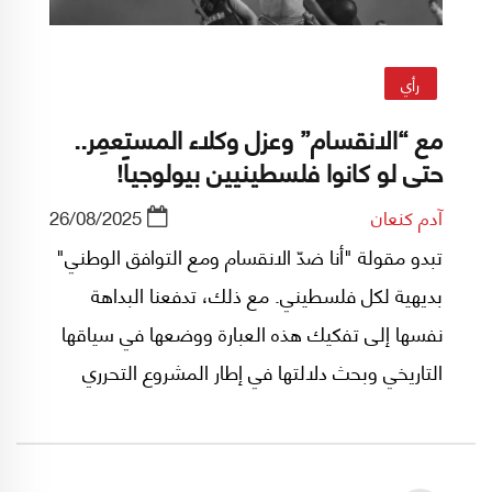
إسرائيل القوة المهيمنة الوحيدة. وتوقع أن أي عملية
إسرائيلية جديدة ضدَّ إيران لن تنجح، وأن الانقلاب
رأي
على نظام طهران من الخارج "مستبعد ومرفوض من
مع “الانقسام” وعزل وكلاء المستعمِر..
الإيرانيين أنفسهم". وفي ما يلي نصُّ المقابلة:
حتى لو كانوا فلسطينيين بيولوجياً!
آدم كنعان
26/08/2025
تبدو مقولة "أنا ضدّ الانقسام ومع التوافق الوطني"
بديهية لكل فلسطيني. مع ذلك، تدفعنا البداهة
نفسها إلى تفكيك هذه العبارة ووضعها في سياقها
التاريخي وبحث دلالتها في إطار المشروع التحرري
الفلسطيني، فلا تبقى مفهوماً هلامياً مائعاً، يوظف
في غير موضعه، وبل من أجل إضعاف الحالة
الفلسطينية على وجه التحديد.