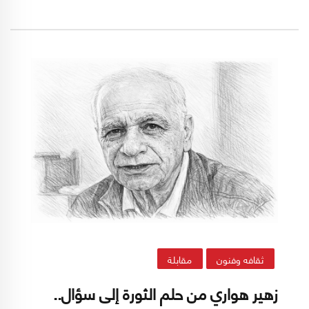
عابرة، بل بوصفه تعبيرًا عن تبدّل عميق في طبيعة
الدولة الهندية نفسها: من دولة قائدة في حركة عدم
الانحياز إلى قوة قومية صاعدة تغلب مصالحها
وأولوياتها.
ثقافه وفنون
مقابلة
زهير هواري من حلم الثورة إلى سؤال..