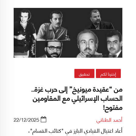
لبنان نفسه. وتُقدَّم قراءة هذا المسار التاريخي عادةً
كمدخل لفهم الوضع اللبناني الراهن، قبل الانتقال
إلى سؤال الرؤية الوطنية في الحاضر.
إخترنا لكم
تحقيق
من “عقيدة ميونيخ” إلى حرب غزة..
الحساب الإسرائيلي مع المقاومين
مفتوح!
أحمد الطناني
22/12/2025
أعاد اغتيال القيادي البارز في "كتائب القسام"،