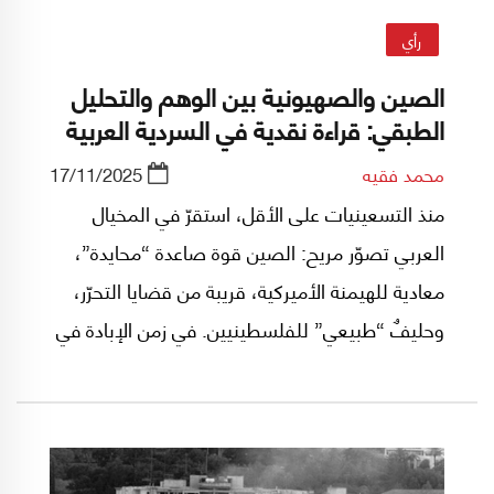
رأي
الصين والصهيونية بين الوهم والتحليل
الطبقي: قراءة نقدية في السردية العربية
محمد فقيه
17/11/2025
منذ التسعينيات على الأقل، استقرّ في المخيال
العربي تصوّر مريح: الصين قوة صاعدة “محايدة”،
معادية للهيمنة الأميركية، قريبة من قضايا التحرّر،
وحليفٌ “طبيعي” للفلسطينيين. في زمن الإبادة في
غزة، تعزّز هذا الميل: إذا كان الغرب شريكاً معلناً في
الجريمة، فلا بدّ من البحث عن قطبٍ بديل، وها هي
الصين تقدّم نفسها بوصفها المرشح الأبرز لهذا
الدور.