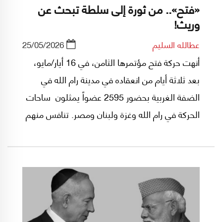
«فتح».. من ثورة إلى سلطة تبحث عن
وريث!
عطالله السليم
25/05/2026
أنهت حركة فتح مؤتمرها الثامن، في 16 أيار/مايو،
بعد ثلاثة أيام من انعقاده في مدينة رام الله في
الضفة الغربية بحضور 2595 عضواً يمثلون ساحات
الحركة في رام الله وغزة ولبنان ومصر. تنافس منهم
59 عضواً على 18 مقعداً في اللجنة المركزية، و450
عضواً على 80 مقعداً في المجلس الثوري للحركة.