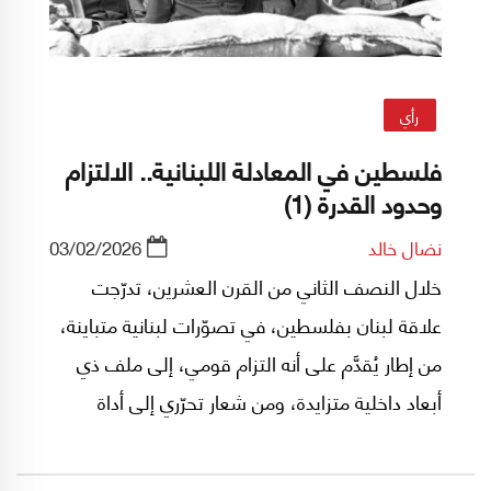
رأي
فلسطين في المعادلة اللبنانية.. الالتزام
وحدود القدرة (1)
نضال خالد
03/02/2026
خلال النصف الثاني من القرن العشرين، تدرّجت
علاقة لبنان بفلسطين، في تصوّرات لبنانية متباينة،
من إطار يُقدَّم على أنه التزام قومي، إلى ملف ذي
أبعاد داخلية متزايدة، ومن شعار تحرّري إلى أداة
حاضرة في ترتيبات وضبط إقليمي، ومن ملف صراع
مع إسرائيل إلى ملف يُطرح في سياق الصراع على