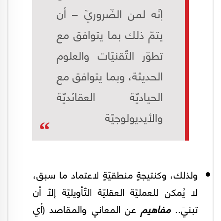
إنّه لمن الضّروريّ – أن
يتمّ ذلك بما يتوافق مع
تطوّر التّقنيّات والعلوم
الحديثة، وبما يتوافق مع
الحياديّة العقائديّة
والأيديولوجيّة
ولذلك، وكنتيجةٍ منطقيّةٍ لاعتماد ما سبق،
لا يُمكن للعمليّة العقليّة التّأويليّة إلّا أن
تبنيَ..
مفاهيم
عن المعاني والمقاصد (أي