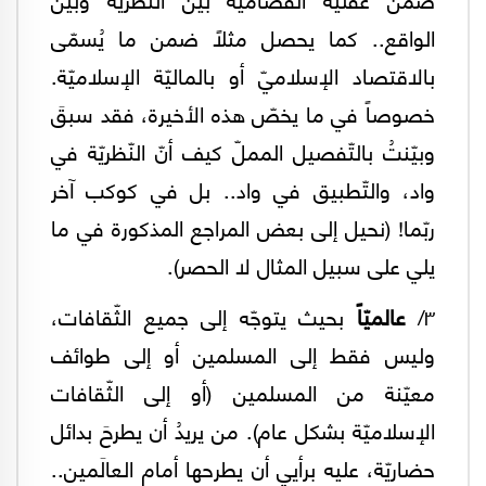
الواقع.. كما يحصل مثلاً ضمن ما يُسمّى
بالاقتصاد الإسلاميّ أو بالماليّة الإسلاميّة.
خصوصاً في ما يخصّ هذه الأخيرة، فقد سبقَ
وبيّنتُ بالتّفصيل المملّ كيف أنّ النّظريّة في
واد، والتّطبيق في واد.. بل في كوكب آخر
ربّما! (نحيل إلى بعض المراجع المذكورة في ما
يلي على سبيل المثال لا الحصر).
٣/
عالميّاً
بحيث يتوجّه إلى جميع الثّقافات،
وليس فقط إلى المسلمين أو إلى طوائف
معيّنة من المسلمين (أو إلى الثّقافات
الإسلاميّة بشكل عام). من يريدُ أن يطرحَ بدائل
حضاريّة، عليه برأيي أن يطرحها أمام العالَمين..