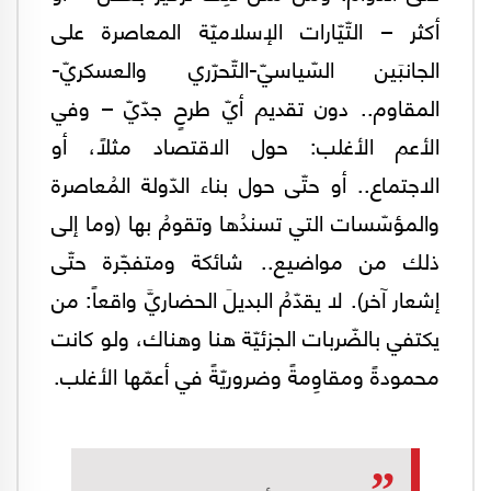
أكثر – التّيّارات الإسلاميّة المعاصرة على
الجانبَين السّياسيّ-التّحرّري والعسكريّ-
المقاوم.. دون تقديم أيّ طرحٍ جدّيّ – وفي
الأعم الأغلب: حول الاقتصاد مثلاً، أو
الاجتماع.. أو حتّى حول بناء الدّولة المُعاصرة
والمؤسّسات التي تسندُها وتقومُ بها (وما إلى
ذلك من مواضيع.. شائكة ومتفجّرة حتّى
إشعار آخر). لا يقدّمُ البديلَ الحضاريَّ واقعاً: من
يكتفي بالضّربات الجزئيّة هنا وهناك، ولو كانت
محمودةً ومقاوِمةً وضروريّةً في أعمّها الأغلب.