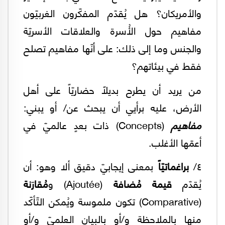
والأمريكان؟ هل يُقدّم المفكّرون الغربيّون
مفاهيم حول الأُسرة والعلاقات الأسريّة
والجنس وما إلى ذلك: على أنّها مفاهيم تصلح
فقط في بيئاتهم؟
من يريد أن يطرح بديلاً حضاريّاً على أهل
الأرض، عليه برأيي أن يبحث عن/ أو يبني:
مفاهيم
(Concepts) ذات بعدٍ عالميّ في
أعمّها الأغلب.
٤/
براغماتيّاً
بمعنى إيجابيّ دقيق ألا وهو: أن
يُقدّم
قيمة مُضافة
(Ajoutée) و
مُقارَنة
(Comparative) تكون ملموسة ويُمكن التّأكّد
منها بالملاحظة و/أو بالبيان العلميّ و/أو