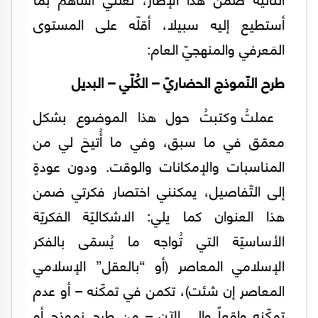
أستطيع إليه سبيلا، أقلّه على المستوى
المَعرفي والمنهجيّ العام:
طرح النّموذج الحضاريّ – الكُلّي – البديل
عملتُ وكتبتُ حول هذا الموضوع بشكل
معمّق في ما سبق، وفي ما أُتيحَ لي من
المناسبات والإمكانات والوقت. ودون عودةٍ
إلى التّفاصيل، يمكنني اختصار فكرتي ضمن
هذا العنوان كما يلي: الاشكاليّة الفكريّة
الأساسيّة التي تُواجه ما يُسمّى بالفكر
الإسلامي المعاصر (أو “بالعقل” الإسلامي
المعاصر إن شئت)، تكمن في تمكّنه – أو عدم
تمكّنه واقعاً وإلى الآن – من طرح نموذجٍ أو