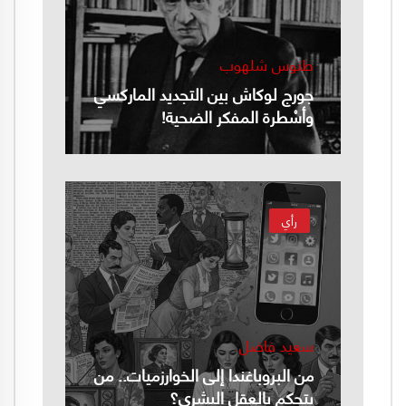
طنوس شلهوب
جورج لوكاش بين التجديد الماركسي
وأسْطرة المفكر الضحية!
رأي
سعيد فاضل
من البروباغندا إلى الخوارزميات.. من
يتحكم بالعقل البشري؟