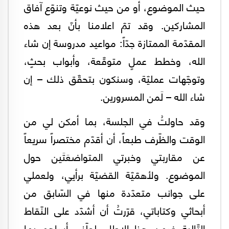
حيث الموضوع، أو من حيث نوعيّة وتنوّع آفاق
المشاركين. وقد تمّ اعلامنا بأنّ بعد هذه
المقدّمة الممتازة جدّاً: مواعيد مدروسة إن شاء
الله، وخطط عملٍ متوقّعة، وأبواب بحثٍ،
وتوجّهات عمليّة، وسنكون بتحقّق ذلك – إن
شاء الله – لَمن المسرورين.
وقد حاولتُ في الجلسة، بما أمكن لي من
الوقت والظّرف طبعاً، أن أقدّم مختصراً سريعاً
عن مقاربتي وخبرتي المتواضعَتَين حول
الموضوع. ولأهمّيّة القضيّة برأيي، ولعملي
على جوانب متعدّدة منها في السّابق من
أبحاثي وكتاباتي، قرّرتُ أن أشدّد على النّقاط
التّالية ضمن هذا الإطار، لعلّني أساهم بما