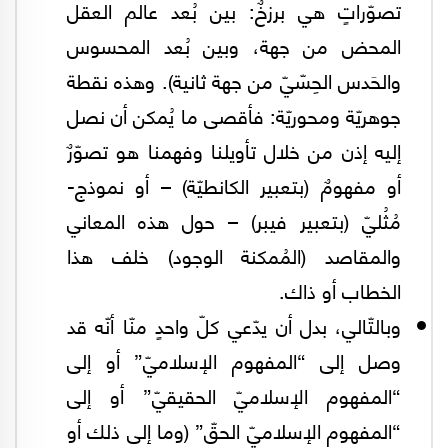
تصوّراتٍ هي برزخٌ: بين بُعد عالم العقل
المحض من جهة، وبين بُعد المحسوس
والحَدس الحِسّيّ من جهة ثانية). وهذه نقطة
جوهريّة ومحوريّة: فأقصى ما يُمكن أن نصل
إليه إذن من خلال تأويلنا وفهمنا هو تصوّرٌ
أو مفهومٌ (بتعبير الكانطيّة) – أو نموذج-
مُثُليّ (بتعبير فيبر) – حول هذه المعاني
والمقاصد (المُمكنة الوجود) خلف هذا
الخطاب أو ذاك.
وبالتّالي، بدل أن يدّعي كلّ واحدٍ منّا أنّه قد
وصل إلى “المفهوم الإسلاميّ” أو إلى
“المفهوم الإسلاميّ الحقيقيّ” أو إلى
“المفهوم الإسلاميّ الحقّ” (وما إلى ذلك أو