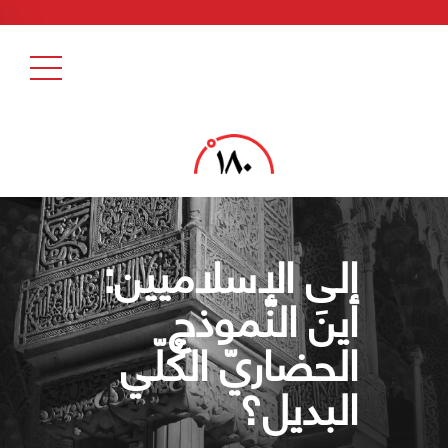
إلى الإسلاميين:
أينَ النّموذج
الحضاريّ الكُلّي
البديل؟