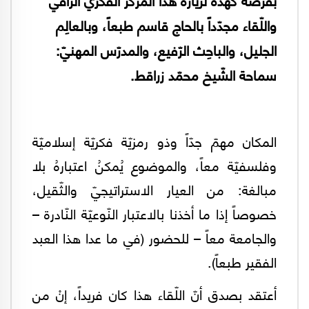
واللّقاء مجدّداً بالحاج قاسم طبعاً، وبالعالِم
الجليل، والباحِث الرّفيع، والمدرّس المهنيّ:
سماحة الشّيخ محمّد زراقط.
المكان مهمّ جدّاً وذو رمزيّة فكريّة إسلاميّة
وفلسفيّة معاً، والموضوع يُمكنُ اعتبارهُ بلا
مبالغة: من العيار الاستراتيجيّ والثّقيل،
خصوصاً إذا ما أخذنا بالاعتبار النّوعيّة النّادرة –
والجامعة معاً – للحضور (في ما عدا هذا العبد
الفقير طبعاً).
أعتقد بصدق أنّ اللّقاء هذا كان فريداً، إنْ من