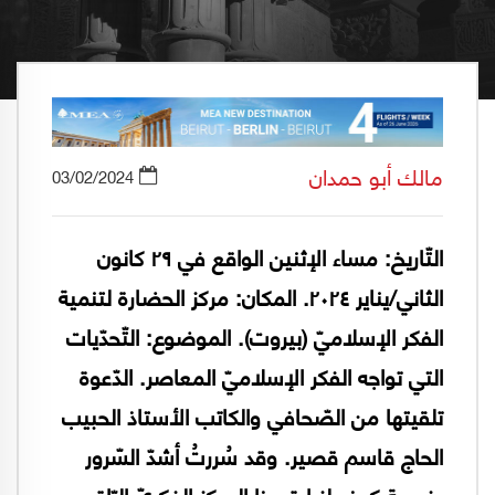
مالك أبو حمدان
03/02/2024
التّاريخ: مساء الإثنين الواقع في ٢٩ كانون
الثاني/يناير ٢٠٢٤. المكان: مركز الحضارة لتنمية
الفكر الإسلاميّ (بيروت). الموضوع: التّحدّيات
التي تواجه الفكر الإسلاميّ المعاصر. الدّعوة
تلقيتها من الصّحافي والكاتب الأستاذ الحبيب
الحاج قاسم قصير. وقد سُررتُ أشدّ السّرور
بفرصة كهذه لزيارة هذا المركز الفكريّ الرّاقي