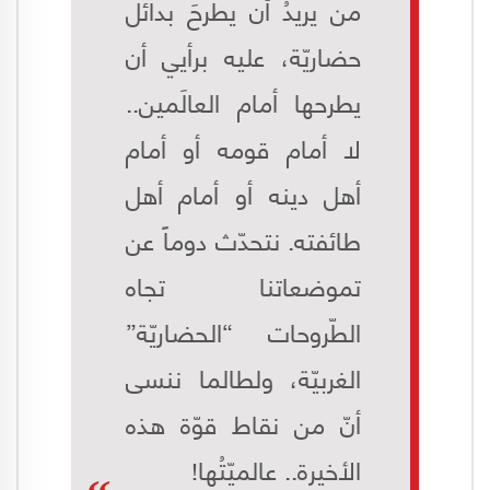
من يريدُ أن يطرحَ بدائل
حضاريّة، عليه برأيي أن
يطرحها أمام العالَمين..
لا أمام قومه أو أمام
أهل دينه أو أمام أهل
طائفته. نتحدّث دوماً عن
تموضعاتنا تجاه
الطّروحات “الحضاريّة”
الغربيّة، ولطالما ننسى
أنّ من نقاط قوّة هذه
الأخيرة.. عالميّتُها!