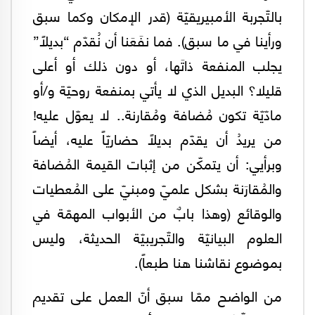
بالتّجربة الأمبيريقيّة (قدر الإمكان وكما سبق
ورأينا في ما سبق). فما نفَعَنا أن نُقدّم “بديلاً”
يجلب المنفعة ذاتَها، أو دون ذلك أو أعلى
قليلا؟ البديل الذي لا يأتي بمنفعة روحيّة و/أو
مادّيّة تكون مُضافة ومُقارنة.. لا يعوّل عليه!
من يريدُ أن يقدّم بديلاً حضاريّاً عليه، أيضاً
وبرأيي: أن يتمكّن من إثبات القيمة المُضافة
والمُقارَنة بشكل علميّ ومبنيّ على المُعطيات
والوقائع (وهذا بابٌ من الأبواب المهمّة في
العلوم البيانيّة والتّجريبيّة الحديثة، وليس
بموضوع نقاشنا هنا طبعاً).
من الواضح ممّا سبق أنّ العمل على تقديم