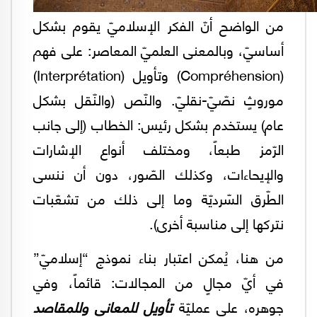
من الواضح أنّ الفكر الإسلاميّ يقوم بشكل
أساسيّ، وبالمعنى العلميّ المعاصر: على فهم
(Compréhension) وتأويل (Interprétation)
موروثٍ نصّيّ-نقليّ. والنّص (والنّقل بشكل
عام) يستخدم بشكل رئيس: الخطاب (إلى جانب
الرّمز طبعاً، ومختلف أنواع الإشارات
والإيحاءات، وكذلك الصّور، دون أن ننسى
الطّرق السّرديّة وما إلى ذلك من تشعّبات
نتركها إلى مناسبة أخرى).
من هنا، يُمكن اعتبار بناء نموذج “إسلاميّ”
في أيّ مجالٍ من المجالات: قائماً، وفي
جوهره، على عمليّة
تأويل للمعاني وللمقاصد