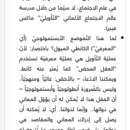
في علم الاجتماع، لا سيّما من خلال مدرسة
عالم الاجتماع الألماني “التّأويليّ” ماكس
فيبر).
لما هذا التّموضع الأبستمولوجيّ (أي
“المعرفيّ”) الكانطي الميول؟ باختصار: لأنّ
عمليّة التّأويل هي عمليّة معرفيّة تستخدم
“العقل المحض” كما يُعبّر عنه كانط.
ويمكننا الادّعاء – بالأخصّ: غائيّاً ومنهجيّاً،
وليس بالضّرورة أنطولوجيّاً وأبستمولوجيّاً –
أنّ العقل هذا لا يُمكن له أن يؤوّل المعاني
في ذواتها.. وإنّما لذواتنا. أي: لا يُمكنه أن
يصل إلى إدراك المعاني والمقاصد في
ذواتها، بل ضمن إطار وحدود ما تُتيحه له