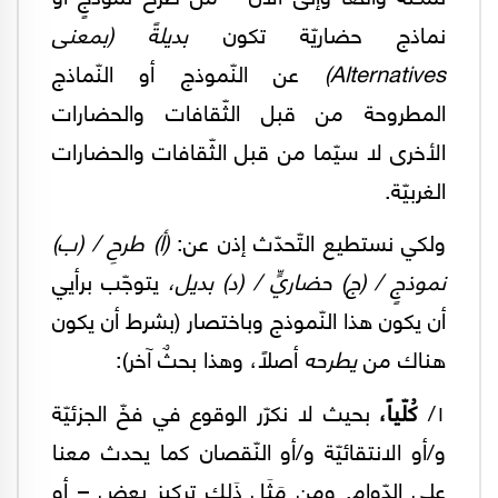
نماذج حضاريّة تكون
بديلةً (بمعنى
Alternatives
)
عن النّموذج أو النّماذج
المطروحة من قبل الثّقافات والحضارات
الأخرى لا سيّما من قبل الثّقافات والحضارات
الغربيّة.
ولكي نستطيع التّحدّث إذن عن:
(أ) طرحِ / (ب)
نموذجٍ / (ج) حضاريٍّ / (د) بديل،
يتوجّب برأيي
أن يكون هذا النّموذج وباختصار (بشرط أن يكون
هناك من
يطرحه
أصلاً، وهذا بحثٌ آخر):
١/
كُلّياً،
بحيث لا نكرّر الوقوع في فخّ الجزئيّة
و/أو الانتقائيّة و/أو النّقصان كما يحدث معنا
على الدّوام. ومن مَثَل ذَلِك تركيز بعض – أو