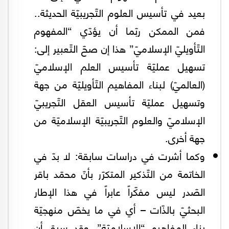
بعيد في تأسيس العلوم التّجريبيّة الحديثة..
فمن الممكن ربّما أن يؤدّي “المفهوم
التّأويليّ الإسلاميّ” هذا إن صحّ التّعبير إلى:
تسهيل عمليّة تأسيس العلم الإسلاميّ
(العالميّ) لبناء المفاهيم التّأويليّة من جهة
وتسهيل عمليّة تأسيس العقل التّجريبيّ
الإسلاميّ والعلوم التّجريبيّة الإسلاميّة من
جهة أخرى.
وكما أشرت في دراسات سابقة: لا بدّ في
الخاتمة من التّذكير المتكرّر بأنّ محمّد باقر
الصّدر ليس مفكّراً عابراً في هذا الإطار
البحثيّ بالذّات – أي في ما يخصّ منهجيّة
بناء المفاهيم “الإسلاميّة”. وقد سبق أن