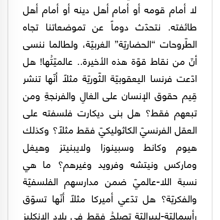
لا أمام قومه أو أمام أهل دينه أو أمام أهل
طائفته. نتحدّث دوماً عن تموضعاتنا تجاه
الطّروحات “الحضاريّة” الغربيّة، ولطالما ننسى
أنّ من نقاط قوّة هذه الأخيرة.. عالميّتُها! هل
ادّعت فرنسا اليعقوبيّة الثّوريّة مثلاً أنّها تنشر
قِيم حقوق الإنسان على الغالِ والفرنجةِ ومن
تبعهم فقط؟ هل بنى ديكارت فلسفته على
العقل الفرنسيّ الكاثوليكيّ فقط مثلاً؟ وكذلك
هيوم وكانط وسبينوزا ولايبنيتز وهيغل
وماركس ونيتشه وفرويد وغيرهم؟ ما هي
نسبة اللا-عالميّ ضمن مدارسهم الفلسفيّة
والفكريّة؟ هل تدّعي أميركا مثلاً أنّها تسوّق
رأسماليّة-ليبراليّة تصلحُ فقط في بلاد الإنكليز