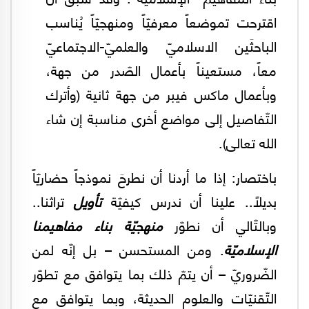
اقترحت تموضعاً معرفيّاً ومنهجيّاً يُناسب
الباحثَين الاسلاميّ والعلميّ-الاجتماعيّ
معاً، مستعيناً بأعمال الصّدر من جهة،
وبأعمال ماكس فيبر من جهة ثانية (وأترك
التّفاصيل إلى مواضع أخرى مناسبة إن شاء
الله تعالى).
باختصار: إذا ما أردنا أن نطرحَ نموذجاً حضاريّاً
بديلاً.. علينا أن ندرس كيفيّة
تأويل
تراثنا..
وبالتّالي أن نطوّر
منهجيّة بناء مفاهيمنا
الإسلاميّة
. ومن المستحسن – بل إنّه لمن
الضّروريّ – أن يتمّ ذلك بما يتوافق مع تطوّر
التّقنيّات والعلوم الحديثة، وبما يتوافق مع