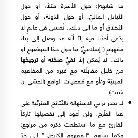
ما شابهه): حول الأسرة مثلاً، أو حول
التّبادل الماليّ، أو حول الدّولة، أو حول
الأخلاق أو ما إلى ذلك.. نُمسي في عالمٍ لا
يدّعي أحدُنا فيه إلّا أنّه قد وصل إلى بناء
مفهومٍ (“إسلاميٍّ) ما حول هذا الموضوع أو
ذاك.. لا يُمكن إلّا
نفيُ صحّته
أو
ترجيحُها
من خلال مقابَلَته مع غيره من المفاهيم
المبنيّة و/أو مع مُعطيات الواقع (الحسّي إن
شئت).
لا يجدر برأيي الاستهانة بالنّتائج المترتّبة على
هذا الطّرح، ولن أعود إلى تفصيلها تاركاً
القارئ مع ما استطعت ذكره من مراجع:
فكما ساهمَ “المفهوم الكانطي” إلى حدّ