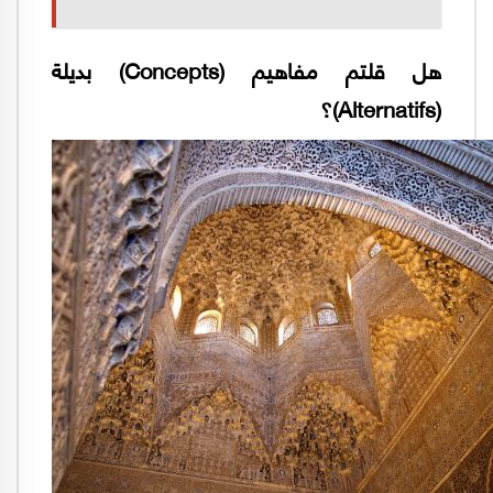
هل قلتم مفاهيم (
Concepts
) بديلة
(
Alternatifs
)؟