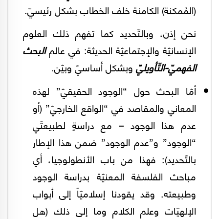
(المُمكنة) الكامنة خلف الخطاب بشكل رئيسيّ.
نحن إذن، وبالتّحديد كما تفهم ذلك العلوم
الإنسانيّة والإجتماعيّة الحديثة: في عالم
البحث
الفهميّ-التّأويليّ
وبشكل أساسيّ وبيّن.
أمّا البحث حول “الوجود الحقيقيّ” لهذه
المعاني والمقاصد في “الواقع الخارجيّ” (أو
عدم هذا الوجود – مع دراسةٍ لطبيعتَي
“الوجود” و”عدم الوجود” ضمن هذا الإطار
بالتّحديد): فهذا من باب الأنطولوجيا، أي
مباحث الفلسفة المعنيّة بدراسة الوجود
وطبيعته. وقد يقودنا إسلاميّاً إلى أبواب
الإلهيّات وعلم الكلام وما إلى ذلك (هل