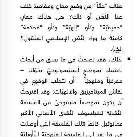
هناك “حقّاً” من وضع معانٍ ومقاصدَ خلف
هذا النّصّ أو ذاك؟ هل هناك معانٍ
“حقيقيّة” و/أو “إلهيّة” و/أو “مُحكمة”
كامنة ما وراء النّصّ الإسلامي المنقول؟
إلخ.).
لذلك، فقد نصحتُ في ما سبق من أبحاث
باعتماد تموضعٍ أبستيمولوجيّ يخوّلنا –
معرفيّاً ومنهجيّاً – أن نتجنّب الوقوع في
نقاش الميتافيزيق والإلهيّات: وقد اقترحتُ
أن يكون تموضعاً مستوحىً من الفلسفة
النّقديّة للفيلسوف النّقدي الألماني الأكبر
عمانوئيل كانط (تلك الفلسفة التي أوصلت
في ما بعد إلى الفلسفة المنهجيّة التّأويليّة