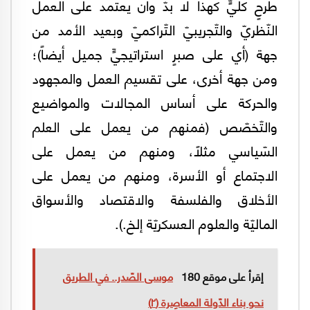
طرحٍ كلّيٍّ كهذا لا بدّ وأن يعتمد على العمل
النّظريّ والتّجريبيّ التّراكميّ وبعيد الأمد من
جهة (أي على صبرٍ استراتيجيٍّ جميل أيضاً)؛
ومن جهة أخرى، على تقسيم العمل والمجهود
والحركة على أساس المجالات والمواضيع
والتّخصّص (فمنهم من يعمل على العلم
السّياسي مثلاً، ومنهم من يعمل على
الاجتماع أو الأسرة، ومنهم من يعمل على
الأخلاق والفلسفة والاقتصاد والأسواق
الماليّة والعلوم العسكريّة إلخ.).
إقرأ على موقع 180
موسى الصّدر.. في الطريق
نحو بناء الدّولة المعاصِرة (٢)