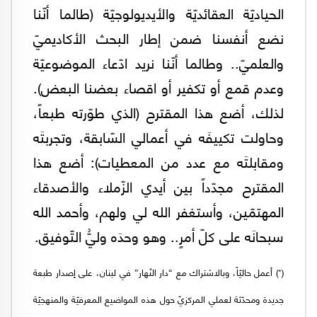
الحياديّة العقائديّة والأيديولوجيّة (طالما أنّنا
نضع أنفسنا ضمن إطار البحث الأكاديميّ
والعلميّ.. وطالما أنّنا نريد ادّعاء الموضوعيّة
وعدم قمع أو تكفير أو اقصاء بعضنا البعض).
لذلك، أضع هذا المقترح (الذي طوّرته طبعاً،
وحاولت تكييفَه في أعمالي السّابقة، وتجربتَه
ومقابلتَه مع عدد من المعطيات): أضع هذا
المقترح مجدّداً بين أيدي الزّملاء والأصدقاء
المهتمّين، وأستغفر الله لي ولهم، وأحمد الله
سبحانَه على كلّ أمرٍ.. وهو وحدَه وليُّ التّوفيق.
(*) أعمل حاليّاً، وبالاشتراك مع “دار النّهار” في لبنان، على إصدار طبعة
جديدة ومحدّثة لعملي المركزيّ حول هذه المواضيع المعرفيّة والمنهجيّة