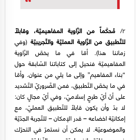
٢/
مُحكَماً من الزّاوية المفاهيميّة، وقابلاً
للتّطبيق من الزّاوية العمليّة والتّجريبيّة
(وفي
زماننا هذا). أمّا في ما يخصّ الزّاوية
المفاهيميّة فنحيل إلى كتاباتنا السّابقة حول
“بناء المفاهيم” وإلى ما يلي من عنوان. وأمّا
في ما يخصّ التّطبيق، فمن الضّروريّ التّشديد
على أنّ أيّ طرحٍ إسلاميّ، وفي أيّ مجالٍ كان:
لا بدّ وأن يكون قابلاً للتّطبيق العمليّ، مع
إمكانيّة اخضاعه – قدر الإمكان – للتّجربة الجدّيّة
والموضوعيّة. لا يمكن أن نستمرّ في التحرّك
ضمن عقليّة انفصاميّة بين النّظريّة وبين