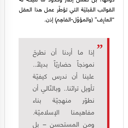
القوالب القَبليّة التي تؤطّر عمل هذا العقل
“العارِف” (والمؤوِّل-الفاهِم) إذن.
إذا ما أردنا أن نطرحَ
نموذجاً حضاريّاً بديلاً..
علينا أن ندرس كيفيّة
تأويل تراثنا.. وبالتّالي أن
نطوّر منهجيّة بناء
مفاهيمنا الإسلاميّة.
ومن المستحسن – بل