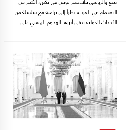
بينغ والروسي فلاديمير بوتين في بكين، الكثير من
الاهتمام في الغرب، نظراً إلى تزامنه مع سلسلة من
الأحداث الدولية يبقى أبرزها الهجوم الروسي على
منطقة خاركيف في شمال شرق أوكرانيا، والضغوط
الأميركية والأوروبية على بكين لوقف تزويد موسكو
بالمواد التي يقول الغرب إنها تشكل اليوم عصب
الصناعات العسكرية الروسية.