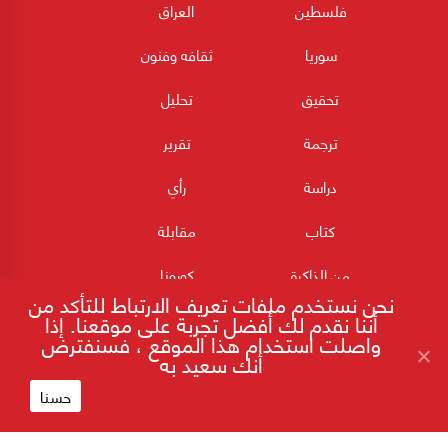
فلسطين
العراق
سوريا
ثقافه وفنون
تحقيق
تحليل
ترجمة
تقرير
دراسة
رأي
كتاب
مقابلة
من الذاكرة
كورونا
نحن نستخدم ملفات تعريف الارتباط للتأكد من
أننا نقدم لك أفضل تجربة على موقعنا. إذا
واصلت استخدام هذا الموقع ، فسنفترض
أنك سعيد به
حسنا
180POST جميع الحقوق محفوظة 2026