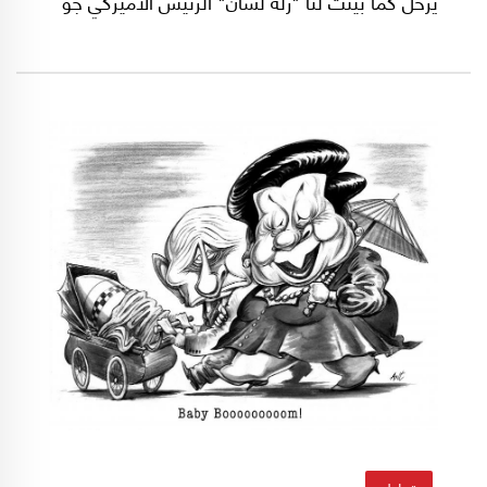
يرحل كما بيّنت لنا "زلّة لسان" الرئيس الأميركي جو
بايدن.