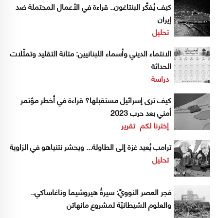
كيف يُفكّر البنتاغون.. قراءة في الأعمال المحتملة ضد
إيران
تحليل
الانتماء الديني وأسماء اللبنانيين: متانة التقليد وتمثّلات
الحداثة
دراسة
كيف ترى إسرائيل مستقبلها؟ قراءة في أخطر مؤتمر
أمني بعد حرب 2023
إخترنا لكم
تقرير
ترامب يُعيد غزة إلى الطاولة... ويحشر نتنياهو في الزاوية
تحليل
فجر العصر النوويّ: سيرةُ هيروشيما وناغاساكي..
والعلوم الشيطانيّة لمشروع مانهاتن