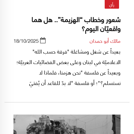
رأي
شعور وخطاب “الهزيمة”.. هل هما
واقعيّان اليوم؟
مالك أبو حمدان
18/10/2025
بعيداً عن شغل ومشاغلة "فرقة حسب الله"
الاعلاميّة في لبنان وعلى بعض الفضائيات العربيّة؛
وبعيداً عن فلسفة "نحن هزمنا، فلماذا لا
نستسلم؟"؛ أو فلسفة "لا بدّ للقاعد أن يُفتيَ
للمجاهد!"؛ أو فلسفة "لنسلّم سلاحنا بلا تحرير وبلا
ضمانات جدّيّة، لعلّ الغرب الدّاعم لإسرائيل أصلاً
يبعث لنا ببعض الدنانير"؛ أو فلسفة "نحن تحت
الاستعمار، ومع ذلك فلنبنِ (دولة) ولو كانت بلا