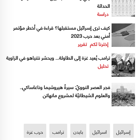
الحداثة
دراسة
كيف ترى إسرائيل مستقبلها؟ قراءة في أخطر مؤتمر
أمني بعد حرب 2023
إخترنا لكم
تقرير
ترامب يُعيد غزة إلى الطاولة... ويحشر نتنياهو في الزاوية
تحليل
فجر العصر النوويّ: سيرةُ هيروشيما وناغاساكي..
والعلوم الشيطانيّة لمشروع مانهاتن
إسرائيل
اسرائيل
بايدن
ترامب
حرب غزة