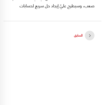
صعب، وسيطرح عليّ إيجاد حل سريع لحسابات
عصية، معادلة من الصعب الموازنة بين طرفيها، من
قبيل حاصل المسافة ما بين الموت المؤكد والموت
شبه المؤكد (*)؟
السابق