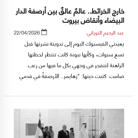
خارج الخرائط.. عالمٌ عالقٌ بين أرصفة الدار
البيضاء وأنقاض بيروت
عبد الرحيم التوراني
22/04/2026
يعيدني الفيسبوك اليوم إلى تدوينة نشرتها قبل
تسع سنوات، وكأنها نبوءة كانت تنتظر لحظتها
الراهنة لتنفجر في وجهي بكل ما فيها من رعب
صامت. كتبت حينها: "زهايمر.. الأرصفةُ في قدمي
أنساني المشي.. والطريقُ/ كل المسافات غيم..
والأفقُ حريق". أشعر اليوم أن هذه الكلمات ليست
مجرد ذكرى عابرة أو مجازا شعريا، بل هي آهةٌ وجودية
ما تزال عالقة في حنجرتي؛ حارّة كأنها نُزعت لتوّها من
قلب الكارثة.