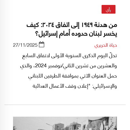
رأي
من هدنة ١٩٤٩ إلى اتفاق ٢٠٢٤: كيف
يخسر لبنان حدوده أمام إسرائيل؟
حياة الحريري
27/11/2025
تحلّ اليوم الذكرى السنوية الأولى لاتفاق السابع
والعشرين من تشرين الثاني/نوفمبر 2024، والذي
حمل العنوان الآتي بموافقة الطرفين اللبناني
والإسرائيلي: "إعلان وقف الأعمال العدائية
والالتزامات ذات الصلة بشأن تعزيز الترتيبات الأمنية
وتنفيذ قرار مجلس الأمن التابع للأمم المتحدة رقم
1701".