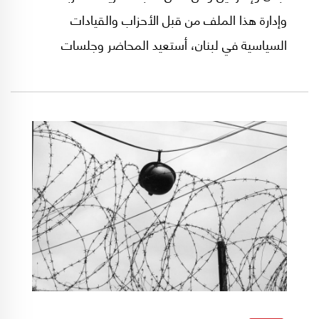
وإدارة هذا الملف من قبل الأحزاب والقيادات
السياسية في لبنان، أستعيد المحاضر وجلسات
الحوار الطويلة التي قرأت عنها وعملت عليها خلال
تحضيري لأطروحة الدكتوراه منذ سنوات عدة، والتي
كانت تتناول مؤتمرات الحوار في الفترة الممتدة بين
العامين ١٩٧٥ و١٩٨٩ عند توقيع اتفاق الطائف.