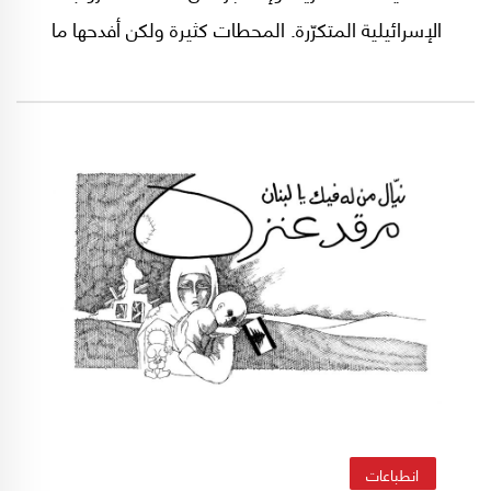
الإسرائيلية المتكرّرة. المحطات كثيرة ولكن أفدحها ما
شهدناه بعد اتفاق وقف النار في 27 تشرين الثاني/
نوفمبر 2024 وما نشهده منذ سريان هدنة 17
نيسان/أبريل 2026. هناك نحو 100 قرية لبنانية،
بينها حوالي خمسين قرية ومزرعة ضمن ما يسمى
"الخط الأصفر" يتم تجريفها وتدميرها بالكامل مثل
بنت جبيل وعيتا الشعب والخيام والطيبة وميس
الجبل ورشاف والبياضة ومحيبيب ومارون ويارون
وكفركلا وعديسة وعيترون وعيناتا وبليدا ومركبا ورب
ثلاثين وغيرها.
انطباعات