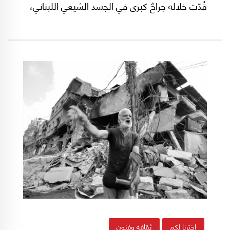
قُدّت خلاله جراحٌ كبرى في الجسد الشيعي اللبناني،
كان أعمقها اغتيال السيد حسن نصرالله –كزلزال
ضرب صميم سردية هذه الطائفة، وأعاد خلط أوراقها
الوجودية.
إخترنا لكم
ثقافه وفنون