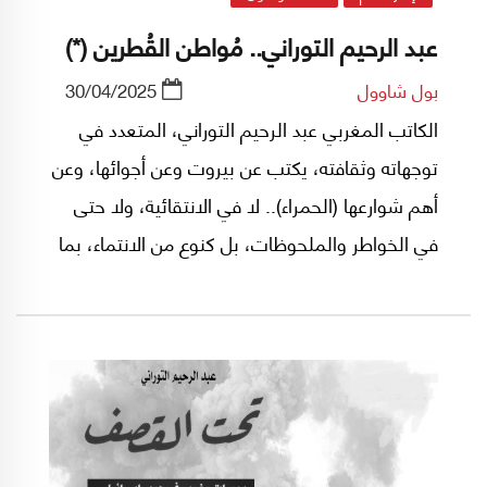
عبد الرحيم التوراني.. مُواطن القُطرين (*)
بول شاوول
30/04/2025
الكاتب المغربي عبد الرحيم التوراني، المتعدد في
توجهاته وثقافته، يكتب عن بيروت وعن أجوائها، وعن
أهم شوارعها (الحمراء).. لا في الانتقائية، ولا حتى
في الخواطر والملحوظات، بل كنوع من الانتماء، بما
يسوقه من واقع وإحساس رهيف، ولغة هي إلى
سلاستها وتعابيرها تخترق الظواهر إلى عمقها، أو ما
وراءها وأسرارها.