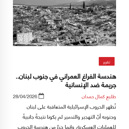
تقرير
هندسة الفراغ العمراني في جنوب لبنان..
جريمة ضد الإنسانية
طليع كمال حمدان
28/04/2026
تُظهر الحروب الإسرائيلية المتعاقبة على لبنان
وجنوبه أنّ التهجير والتدمير لم يكونا نتيجةً جانبيةً
للعمليات العسكرية، وإنما جزءٌ من هندسة الحروب