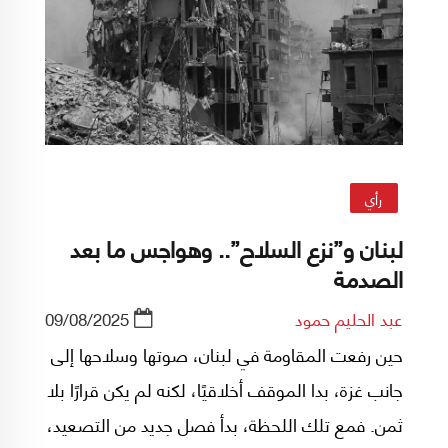
سيادة حقيقيّة"؛ أو فلسفة "لماذا لا نطبّق تجربة
الرّئيس أبو مازن، على لبنان؟"... بعيداً عن كلّ هذا
الضّجيج الذي يُحاول التّشويش على من بقي يطوف
من بين الحجيج، فلنتوقّف عند عوامل تجعلنا نعتقد
أنّ الحديث عن "هزيمة" في هذه اللّحظة ليس واقعيّاً
بالفعل.
رأي
لبنان و”نزع السلاح”.. وهواجس ما بعد
الصدمة
عبد الحليم حمود
09/08/2025
حين رفعت المقاومة في لبنان، صوتها وسلاحها إلى
جانب غزة، بدا الموقف أخلاقيًا، لكنه لم يكن قرارًا بلا
ثمن. فمع تلك اللحظة، بدأ فصل جديد من التصعيد،