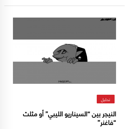
الخارجي. في المضمون، نحن أمام ساحة صراع جديدة
بين روسيا والغرب.
تحليل
النيجر بين “السيناريو الليبي” أو مثلث
“فاغنر”