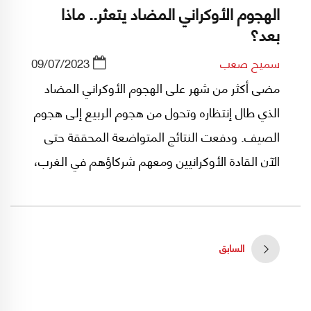
الهجوم الأوكراني المضاد يتعثر.. ماذا
بعد؟
سميح صعب
09/07/2023
مضى أكثر من شهر على الهجوم الأوكراني المضاد
الذي طال إنتظاره وتحول من هجوم الربيع إلى هجوم
الصيف. ودفعت النتائج المتواضعة المحققة حتى
الآن القادة الأوكرانيين ومعهم شركاؤهم في الغرب،
إلى الخوض في تحليل الأسباب التي حالت دون أن
ياتي الهجوم على قدر التطلعات، والبحث عن مكامن
الخلل.
السابق