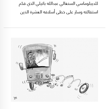
للديبلوماسي السنغالي عبدالله باتيلي الذي قدّم
استقالته وسار على خطى أسلافه العشرة الذين
عجزوا برغم حصافتهم الديبلوماسية وخبرتهم في حل
النزاعات الدولية والإقليمية عن ايجاد حل للمعضلة
الليبية.