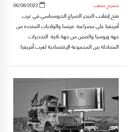
سميح صعب
06/08/2023
فتح إنقلاب النيجر الصراع الجيوسياسي في غرب
أفريقيا على مصراعيه. فرنسا والولايات المتحدة من
جهة وروسيا والصين من جهة ثانية. التحذيرات
المتبادلة بين المجموعة الإقتصادية لغرب أفريقيا
"إيكواس" والجنرالات الذين إستولوا على السلطة
في نيامي، تنذر بإنفجار إقليمي وحرب جديدة بالوكالة
في منطقة تعتبر غاية في الأهمية للقوى الدولية
الكبرى.