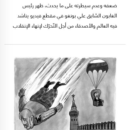
ضعفه وعدم سيطرته على ما يحدث، ظهر رئيس
الغابون السّابق علي بونغو في مقطع فيديو يناشد
فيه العالم والأصدقاء من أجل التّحرّك لإنهاء الإنقلاب
العسكري الذي أنهى حكم عائلته لأكثر من خمسة
عقود.