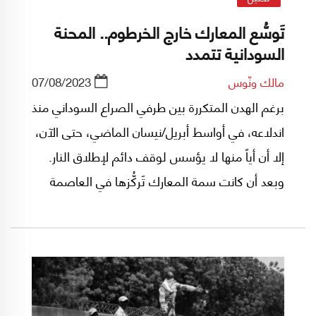
تَوسُّع المعارك خارج الخرطوم.. المحنة
السودانية تتمدد
مالك ونّوس
07/08/2023
برغم الهدن المتكررة بين طرفي الصراع السوداني منذ
اندلاعه، في أواسط أبريل/نيسان الماضي، حتى الآن،
إلا أن أياً منها لا يؤسس لوقف دائم لإطلاق النار.
وبعد أن كانت سمة المعارك تَركُّزها في العاصمة
الخرطوم، بمدنها الثلاث، إلا أن وتيرة تمددها نحو
الأطراف مثل دارفور والجنينة ونيالا والأُبيِّض تتسارع
مع احتمال توسُّعها إلى مناطق جديدة، ما يعني أن
الصراع قابل للتمدد أكثر فأكثر كلما طال أمد معارك
العاصمة.