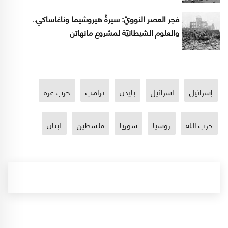
فجر العصر النوويّ: سيرةُ هيروشيما وناغاساكي..
والعلوم الشيطانيّة لمشروع مانهاتن
إسرائيل
اسرائيل
بايدن
ترامب
حرب غزة
حزب الله
روسيا
سوريا
فلسطين
لبنان