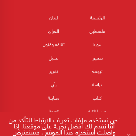
الرئيسية
لبنان
فلسطين
العراق
سوريا
ثقافه وفنون
تحقيق
تحليل
ترجمة
تقرير
دراسة
رأي
كتاب
مقابلة
من الذاكرة
كورونا
نحن نستخدم ملفات تعريف الارتباط للتأكد من
أننا نقدم لك أفضل تجربة على موقعنا. إذا
واصلت استخدام هذا الموقع ، فسنفترض