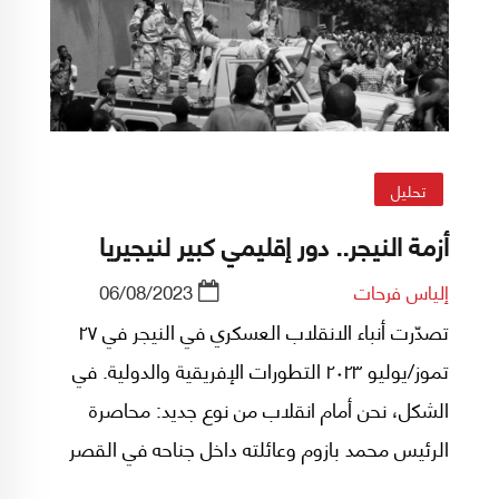
تحليل
أزمة النيجر.. دور إقليمي كبير لنيجيريا
إلياس فرحات
06/08/2023
تصدّرت أنباء الانقلاب العسكري في النيجر في ٢٧
تموز/يوليو ٢٠٢٣ التطورات الإفريقية والدولية. في
الشكل، نحن أمام انقلاب من نوع جديد: محاصرة
الرئيس محمد بازوم وعائلته داخل جناحه في القصر
الجمهوري وبقاءه حياً وعلى اتصال مع العالم