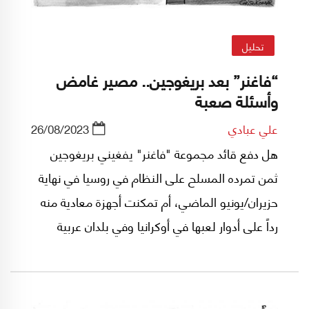
تحليل
“فاغنر” بعد بريغوجين.. مصير غامض
وأسئلة صعبة
علي عبادي
26/08/2023
هل دفع قائد مجموعة "فاغنر" يفغيني بريغوجين
ثمن تمرده المسلح على النظام في روسيا في نهاية
حزيران/يونيو الماضي، أم تمكنت أجهزة معادية منه
رداً على أدوار لعبها في أوكرانيا وفي بلدان عربية
وإفريقية عدة؟