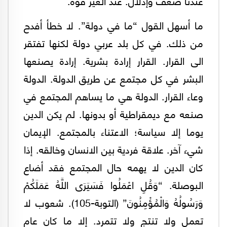
عندنا ضعف وإذلال. عند الغير قوة.
ما أسهل القول “ما في دولة”. لا خطأ أفدح
من ذلك. في كل بلد عربي دولة لكنها تفتقر
الى القرار. القرار إرادة بشرية. إرادة يصنعها
البشر في كل مجتمع عن طريق الدولة. الدولة
وعاء القرار. الدولة هي ما يساهم المجتمع في
صنعه مع ديمقراطية أو بدونها. لم يكن الدين
يوما إلا سياسة؛ الاعتناء بالمجتمع. الإيمان
شيء آخر. علاقة فردية بين الانسان وخالقه. إذا
كان الدين لا يهمه حال المجتمع فقد أضاع
البوصلة. “وَقُلِ اعْمَلُوا فَسَيَرَى اللَّهُ عَمَلَكُمْ
وَرَسُولُهُ وَالْمُؤْمِنُونَ” (التوبة-105). شعوب لا
تعمل ولا تنتج ولا تتمرد. إلا ما كان عام