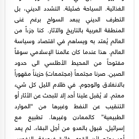
الغذائية. السياحة ضئيلة. التشدد الديني، بل
التطرف الديني يبعد السواح برغم غنى
المنطقة العربية بالتاريخ والآثار. كنا جزءاً من
العالم يُعتد به ويساهم في اقتصاد وسياسة
العالم. هذا عندما كان عالمنا الإسلامي سوقاً
مفتوحاً من المحيط الأطلسي الى حدود
الصين. صرنا مجتمعاً (مجتمعات) حزيناً مقهوراً
بالانغلاق والوجوم. في ظلام الليل كل شيء
معتم. لا يُقبل علينا أحد إلا للبحث عن الأثار أو
التنقيب عن النفط وغيرها من “الموارد
الطبيعية” كالمعادن وغيرها. تطبيع مع
إسرائيل. قبول بالعدو من أجل البقاء. لم يعد
أحد يحتج لأن القوى خائرة ضعيفة. النفوس