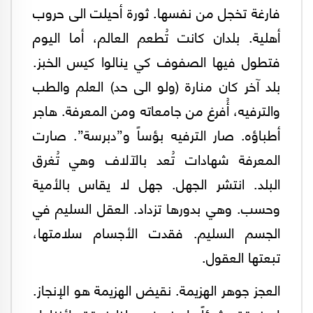
فارغة تخجل من نفسها. ثورة أحيلت الى حروب
أهلية. بلدان كانت تُطعم العالم، أما اليوم
فتطول فيها الصفوف كي ينالوا كيس الخبز.
بلد آخر كان منارة (ولو الى حد) العلم والطب
والترفيه، أُفرغ من جامعاته ومن المعرفة. هاجر
أطباؤه. صار الترفيه بؤساً و”دبرسة”. صارت
المعرفة شهادات تُعد بالآلاف وهي تُغرق
البلد. انتشر الجهل. جهل لا يقاس بالأمية
وحسب. وهي بدورها تزداد. العقل السليم في
الجسم السليم. فقدت الأجسام سلامتها،
تبعتها العقول.
العجز جوهر الهزيمة. نقيض الهزيمة هو الإنجاز.