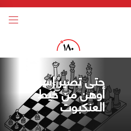
حتى تصير إسرائيل
أوهن من خيط
العنكبوت