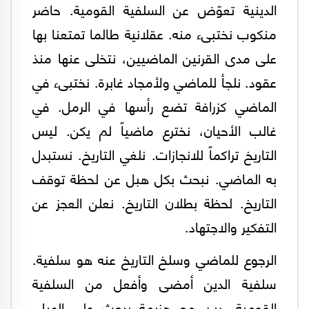
الدينية تعوّض عن السلفية القومية. حاضر
منكوب نختبىء منه. عقلانية طالما تمتعنا بها
على مدى القرنين الماضيين، نتخلى عنها منذ
عقود. نلجأ للماضي ولأمجاد غابرة. نختبىء في
الماضي كزرافة تضع رأسها في الرمل. في
غالب الأحيان، نخترع ماضياً لم يكن. ليس
التاريخ تراكماً للانجازات. نلغي التاريخ. نستبدل
به الماضي. نبحث بكل هبل عن لحظة توقف
التاريخ. لحظة بطلان التاريخ. نعلن العجز عن
التفكير والاجتهاد.
الرجوع للماضي وسلخ التاريخ عنه هو سلفية.
سلفية الدين أمضى وأفعل من السلفية
القومية. دين مع هزيمة يبعث على الهبل.