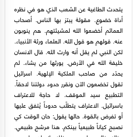
يتحدث الطاغية عن الشعب الذي هو في نظره
أداة خضوع. مقولة يبتز بها الناس. أصحاب
العمائم أخضعوا الله لمشيئتهم. هم ينوبون
عنه. قولهم هو قول الله. العلماء ورثة الأنبياء.
لكن النبي لم يقل أنه وارث الله. قال الانسان
خليفة الله في الأرض. يورثها من يشاء. لم
يحدّد من صاحب الملكية الإلهية. اسرائيل
تقول تخضعون الآن ونقرر حدود دولتنا لاحقاً.
التطبيع سيد الموقف. لا حاجة للاعتراف
باسرائيل. الاعتراف يتطلّب حدوداً يُتفق عليها
أو تفرض بالقوة. حالها يقول: حان الوقت كي
نصبح كياناً طبيعياً بينكم. هذا مرشح طبيعي.
وذاك نائب طبيعي، وذلك انسان طبيعي.