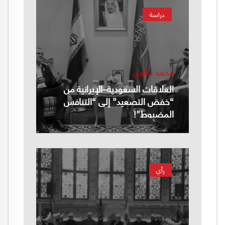
دراسة
محمد حنّاوي
العلاقات السعودية–الإيرانية من
“خفض التصعيد” إلى “التنافس
المضبوط”!
رأي