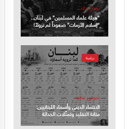
نضال خالد
“هيئة علماء المسلمين” في لبنان..
“إسلام الأزمات” صعوداً ثم نزولاً!
دراسة
شوقي عطيه
الانتماء الديني وأسماء اللبنانيين:
متانة التقليد وتمثّلات الحداثة