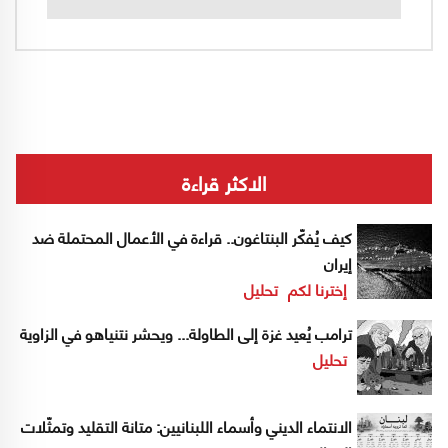
الاكثر قراءة
كيف يُفكّر البنتاغون.. قراءة في الأعمال المحتملة ضد
إيران
إخترنا لكم
تحليل
ترامب يُعيد غزة إلى الطاولة... ويحشر نتنياهو في الزاوية
تحليل
الانتماء الديني وأسماء اللبنانيين: متانة التقليد وتمثّلات