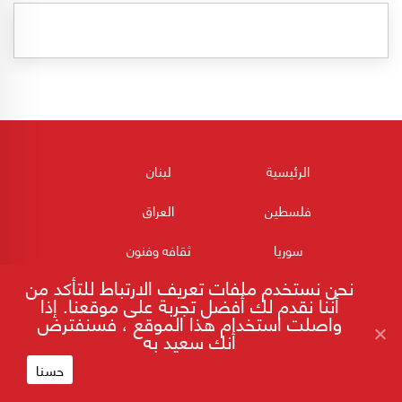
الرئيسية
لبنان
فلسطين
العراق
سوريا
ثقافه وفنون
نحن نستخدم ملفات تعريف الارتباط للتأكد من
تحقيق
تحليل
أننا نقدم لك أفضل تجربة على موقعنا. إذا
واصلت استخدام هذا الموقع ، فسنفترض
ترجمة
تقرير
أنك سعيد به
دراسة
رأي
حسنا