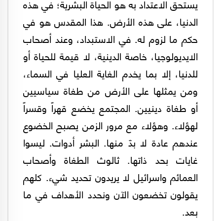
يستحق الاعتداد به هو الحياة البشرية؛ في هذه
الدنيا، على هذه الأرض. هذا المقدس هو في
حكم ما لزوم له. في الاستبداد، وعند أصحاب
الايديولوجيا، خاصة الدينية، لا قيمة للحياة أو
للدنيا، إلا بما يخدم الغاية العليا في السماء،
ومن يمثلها على الأرض من طغاة سياسيين
أو طغاة دينيين. المجتمع يخضع قهراً وقسراً
لهؤلاء. وهؤلاء مع مرور الزمن يصبح الخضوع
عندهم عادة لا بدّ منها. البشر أدوات. ليسوا
غايات بحد ذاتها. ثالوث الطغاة وأصحاب
العمائم واسرائيل لا يريدون تحديد شيء. كلهم
يقولون تخضعون الآن ونحدد الأهداف في ما
بعد.