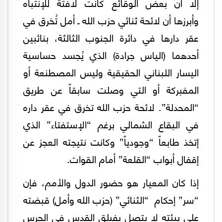
إلا أن بعض الوقائع كانت لافتة للإنتباه
وأبرزها أن لائحة ثنائي حزب الله ـ أمل تُخرق في
عقر دارها في دائرة الجنوب الثالثة، بنائبين
أحدهما (الياس جرادة) الذي يُجسد حساسية
اليسار اللبناني الحقيقية وليس المصطنعة أو
المفبركة أو التي وصلت سابقاً عن طريق
“المحدلة”. لائحة حزب الله تخرق في عقر داره
في البقاع الشمالي برغم “الإستفتاء” الذي
إتخذ طابعاً “وجودياً” وكانت نتيجته العجز عن
إقفال أبواب “القلعة” أمام القوات.
إذا كان المعيار هو حضور الدول والأمم، فإن
“سر” إحكام “الثنائي” (حزب الله وأمل) قبضته
على بيئته لا يتصل بفيلق القدس في الحرس