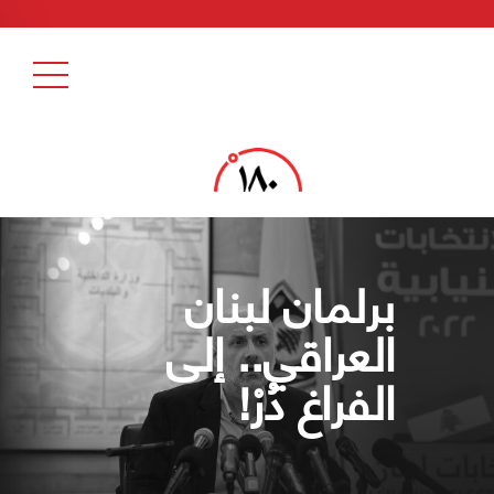
برلمان لبنان
العراقي.. إلى
الفراغ دُرْ!