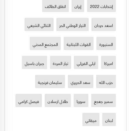
إنتخابات 2022
إيران
اتفاق الطائف
اسعد حردان
التيار الوطني الحر
الثنائي الشيعي
السنيورة
القوات اللبنانية
المجتمع المدني
اميركا
ايلي الفرزلي
تيار المردة
جبران باسيل
حزب الله
سعد الحريري
سليمان فرنجية
سمير جعجع
سوريا
طلال ارسلان
فيصل كرامي
لبنان
ميقاتي