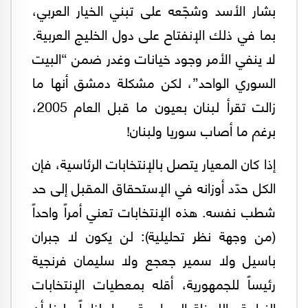
بشار الأسد وشجّعه على تبني الخيار العربي،
بما في ذلك الإنفتاح على دول الخليج العربية.
لا ينفي الأمر وجود خيانات وغدر ضمن “البيت
السوري الواحد”، لكن مشكلة دمشق أنها ما
زالت تقرأ لبنان بعيون ما قبل العام 2005،
برغم ما أصاب سوريا ولبنان!
إذا كان المعيار يتصل بالإنتخابات الرئاسية، فإن
الكل حدّد أوزانه في الإستحقاق المقبل إلى حد
شطب نفسه. هذه الإنتخابات تعني أمراً واحداً
(من وجهة نظر تحليلية): لن يكون لا جبران
باسيل ولا سمير جعجع ولا سليمان فرنجية
رئيساً للجمهورية، أقله بمعطيات الإنتخابات
النيابية واللحظة السياسية. صار لزاماً علينا أن