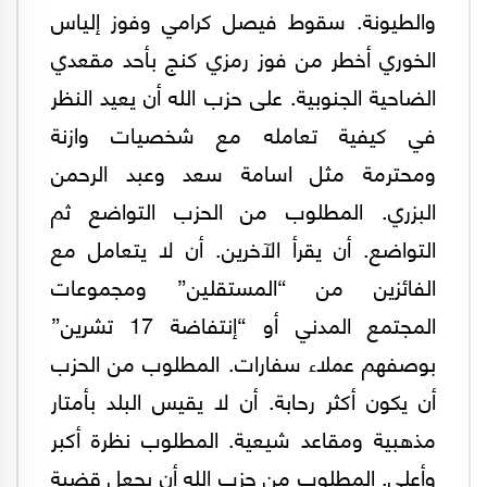
والطيونة. سقوط فيصل كرامي وفوز إلياس
الخوري أخطر من فوز رمزي كنج بأحد مقعدي
الضاحية الجنوبية. على حزب الله أن يعيد النظر
في كيفية تعامله مع شخصيات وازنة
ومحترمة مثل اسامة سعد وعبد الرحمن
البزري. المطلوب من الحزب التواضع ثم
التواضع. أن يقرأ الآخرين. أن لا يتعامل مع
الفائزين من “المستقلين” ومجموعات
المجتمع المدني أو “إنتفاضة 17 تشرين”
بوصفهم عملاء سفارات. المطلوب من الحزب
أن يكون أكثر رحابة. أن لا يقيس البلد بأمتار
مذهبية ومقاعد شيعية. المطلوب نظرة أكبر
وأعلى. المطلوب من حزب الله أن يجعل قضية