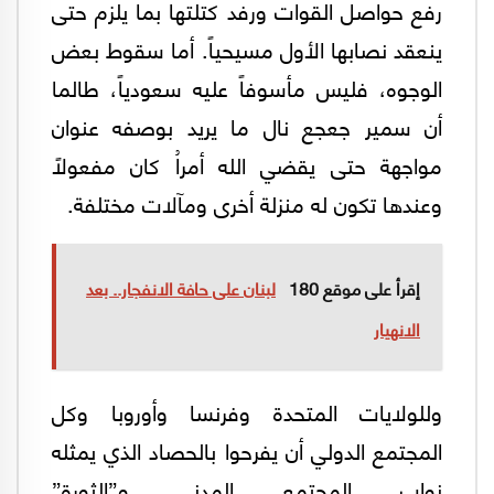
رفع حواصل القوات ورفد كتلتها بما يلزم حتى
ينعقد نصابها الأول مسيحياً. أما سقوط بعض
الوجوه، فليس مأسوفاً عليه سعودياً، طالما
أن سمير جعجع نال ما يريد بوصفه عنوان
مواجهة حتى يقضي الله أمراُ كان مفعولاً
وعندها تكون له منزلة أخرى ومآلات مختلفة.
إقرأ على موقع 180
لبنان على حافة الانفجار.. بعد
الانهيار
وللولايات المتحدة وفرنسا وأوروبا وكل
المجتمع الدولي أن يفرحوا بالحصاد الذي يمثله
نواب المجتمع المدني و”الثورة”