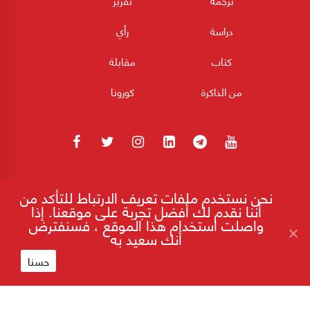
ترجمة
تقرير
دراسة
رأي
كتاب
مقابلة
من الذاكرة
كورونا
180POST جميع الحقوق محفوظة 2026
نحن نستخدم ملفات تعريف الارتباط للتأكد من
أننا نقدم لك أفضل تجربة على موقعنا. إذا
واصلت استخدام هذا الموقع ، فسنفترض
أنك سعيد به
إقرأ على موقع 180
"الحاكم" ومصرفيون وسياسيون.. خطر النوم
بسرير واحد!
حسنا