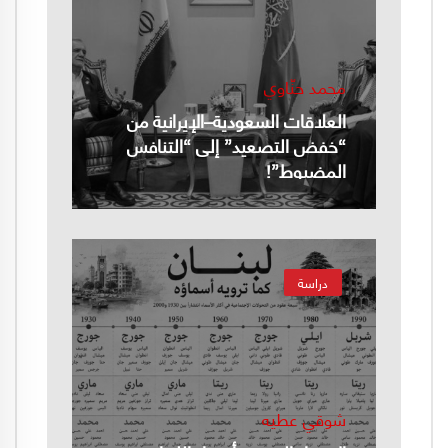
محمد حنّاوي
العلاقات السعودية–الإيرانية من
“خفض التصعيد” إلى “التنافس
المضبوط”!
دراسة
شوقي عطيه