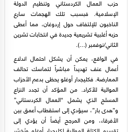
حزب العمال الكردستاني وتنظيم الدولة
الإسلامية. فبسبب تلك الهجمات سارع
الناخبون للإلتفاف حول إردوغان، مما أعطى
حزبه أغلبية تشريعية جديدة في انتخابات تشرين
الثاني/نوفمبر (…).
في الواقع، يمكن أن يشكل احتمال اندلاع
أعمال عنف تهديداً مباشراً لتماسك تحالف
المعارضة. فكليجدار أوغلو يحظى بدعم الأحزاب
الموالية للأكراد. من المؤكد أن تجدد النزاع
المسلح الذي يشمل “العمال الكردستاني”
و”هدى بار”، سيؤدي إلى استقطاب أعمق بين
الأفرقاء، ومن المرجح أيضاً أن يؤدي إلى
تقسيم الكتلة الموالية لكليجدار أوغلو ويُخسّر