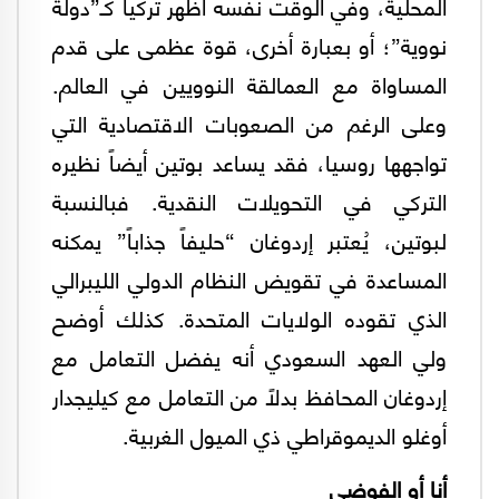
المحلية، وفي الوقت نفسه أظهر تركيا كـ”دولة
نووية”؛ أو بعبارة أخرى، قوة عظمى على قدم
المساواة مع العمالقة النوويين في العالم.
وعلى الرغم من الصعوبات الاقتصادية التي
تواجهها روسيا، فقد يساعد بوتين أيضاً نظيره
التركي في التحويلات النقدية. فبالنسبة
لبوتين، يُعتبر إردوغان “حليفاً جذاباً” يمكنه
المساعدة في تقويض النظام الدولي الليبرالي
الذي تقوده الولايات المتحدة. كذلك أوضح
ولي العهد السعودي أنه يفضل التعامل مع
إردوغان المحافظ بدلاً من التعامل مع كيليجدار
أوغلو الديموقراطي ذي الميول الغربية.
أنا أو الفوضى