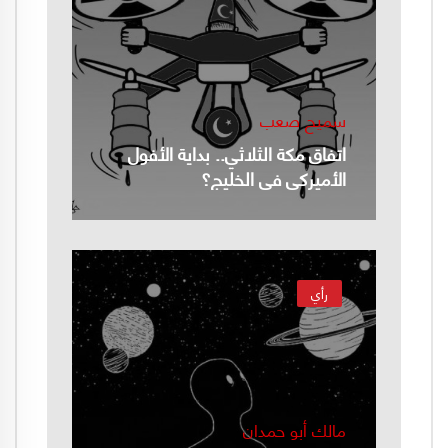
سميح صعب
اتفاق مكة الثلاثي.. بداية الأفول
الأميركي في الخليج؟
رأي
مالك أبو حمدان