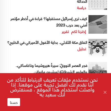
الحداثة
دراسة
كيف ترى إسرائيل مستقبلها؟ قراءة في أخطر مؤتمر
أمني بعد حرب 2023
إخترنا لكم
تقرير
اتفاق مكة الثلاثي.. بداية الأفول الأميركي في الخليج؟
تحليل
فجر العصر النوويّ: سيرةُ هيروشيما وناغاساكي..
والعلوم الشيطانيّة لمشروع مانهاتن
نحن نستخدم ملفات تعريف الارتباط للتأكد من
أننا نقدم لك أفضل تجربة على موقعنا. إذا
واصلت استخدام هذا الموقع ، فسنفترض
أنك سعيد به
إسرائيل
اسرائيل
بايدن
ترامب
حرب غزة
حسنا