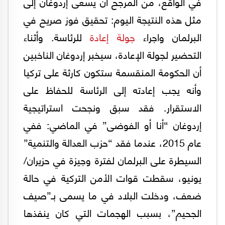
في الواقع، من المرجح أن يسعى إردوغان إلى
مثل هذه النتيجة اليوم: تحقيق فوز صريح في
البرلمان واجراء
جولة إعادة
للرئاسة. وأثناء
التحضير لجولة الإعادة، سيخبر إردوغان الناخبين
أن الحكومة المنقسمة ستكون كارثة على تركيا
وأنه يجب إعادته إلى الرئاسة للحفاظ على
الاستقرار. فقد سبق ونجحت استراتيجية
إردوغان “أنا أو الفوضى” في الماضي: ففي
عام 2015، عندما فقد “حزب العدالة والتنمية”
السيطرة على البرلمان لفترة وجيزة في حزيران/
يونيو، سقطت قوات الأمن التركية في حالة
ضعف، ودخلت البلاد في ما يسمى بـ”صيف
الجحيم”، بسبب الهجمات التي كان ينفذها