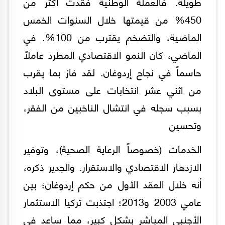
طويلة. فالعملة الوطنية فقدت أكثر من
450% من قيمتها خلال السنوات الخمس
الماضية، والتضخم يقترب من 100%. في
الماضي، كان النمو الاقتصادي المطرد عاملاً
حاسماً في نجاح إردوغان. لقد فاز بما يقرب
من اثني عشر انتخابات على مستوى البلاد
بسبب سجله في انتشال الناخبين من الفقر،
وتحسين
الخدمات (خصوصاً الرعاية الصحية)، وتوفير
الازدهار الاقتصادي والاستقرار. والجدير ذكره،
أنه خلال العقد الأول من حكم إردوغان؛ بين
عامي 2003 و2013؛ اجتذبت تركيا الاستثمار
الأجنبي المباشر بشكل كبير، مما ساعد في