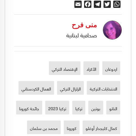
Email
Facebook
Telegram
Twitter
WhatsApp
منى فرح
صحافية لبنانية
اردوغان
الأكراد
الإقتصاد التركي
الانتخابات التركية
الزلزال التركي
العمال الكردستاني
الناتو
بوتين
تركيا
تركيا 2023
جائحة كورونا
كمال كليجدار أوغلو
كورونا
محمد بن سلمان