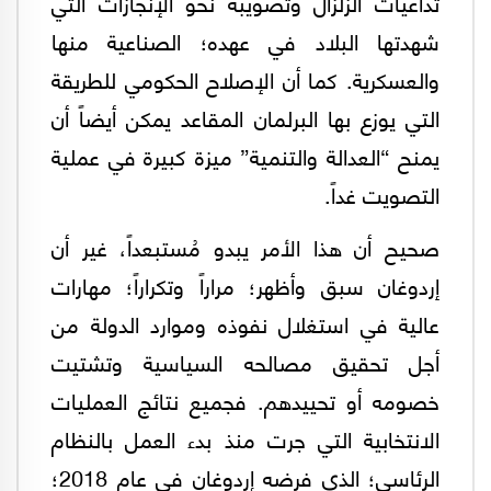
تداعيات الزلزال وتصويبه نحو الإنجازات التي
شهدتها البلاد في عهده؛ الصناعية منها
والعسكرية. كما أن الإصلاح الحكومي للطريقة
التي يوزع بها البرلمان المقاعد يمكن أيضاً أن
يمنح “العدالة والتنمية” ميزة كبيرة في عملية
التصويت غداً.
صحيح أن هذا الأمر يبدو مُستبعداً، غير أن
إردوغان سبق وأظهر؛ مراراً وتكراراً؛ مهارات
عالية في استغلال نفوذه وموارد الدولة من
أجل تحقيق مصالحه السياسية وتشتيت
خصومه أو تحييدهم. فجميع نتائج العمليات
الانتخابية التي جرت منذ بدء العمل بالنظام
الرئاسي؛ الذي فرضه إردوغان في عام 2018؛