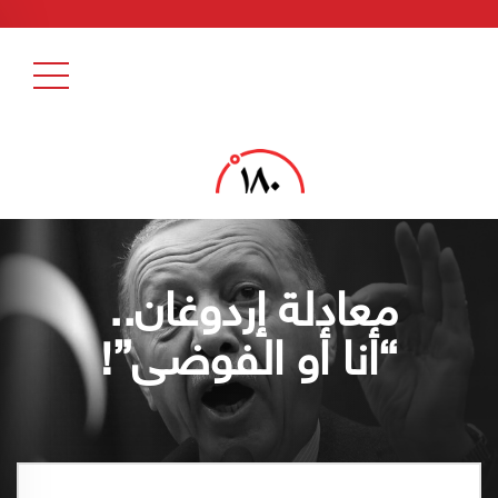
معادلة إردوغان..
“أنا أو الفوضى”!