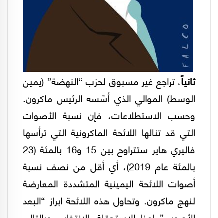
ثانياً
، تراجع غير مسبوق لحزب “النهضة” (يمين
الوسط) الموالي الذي أسّسه الرئيس ماكرون.
وحسب الاستطلاعات، فإن نسبة الأصوات
التي قد تنالها اللائحة الماكرونية التي ترأسها
فاليري هاير ستتراوح بين 15 و16 بالمئة (23
بالمئة عام 2019)، أي أقل من نصف نسبة
أصوات اللائحة اليمينية المتشددة المعارضة
لنهج ماكرون. وتحاول هذه اللائحة ابراز “البعد
الأوروبي” لهذا الاستحقاق الانتخابي وبالتالي