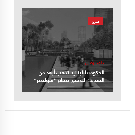
تقرير
داود رمال
الحكومة اللبنانية تذهب أبعد من
التمديد: التدقيق بدفاتر “سوليدير”