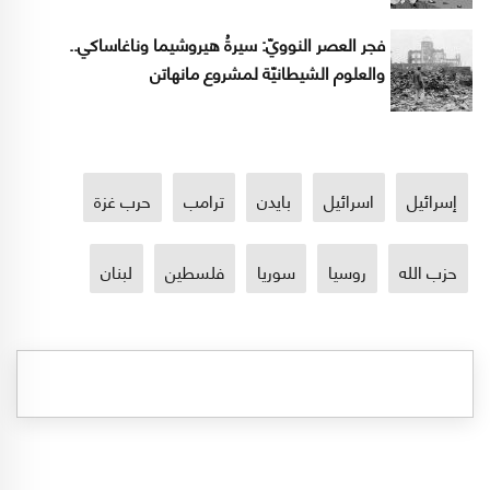
فجر العصر النوويّ: سيرةُ هيروشيما وناغاساكي..
والعلوم الشيطانيّة لمشروع مانهاتن
إسرائيل
اسرائيل
بايدن
ترامب
حرب غزة
حزب الله
روسيا
سوريا
فلسطين
لبنان