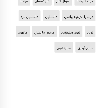
حزب النهضة
غبريال أتال
غلوكسمان
فرنسا
فرنسوا- كزافيه بيلامي
فلسطين
فلسطين حرة
لوبن
ليون ديفونتين
ماريون ماريشال
ماكرون
مانون أوبري
ميلونشون