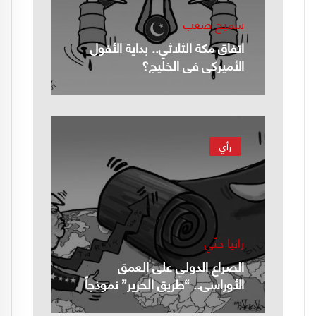
سميح صعب
اتفاق مكة الثلاثي.. بداية الأفول
الأميركي في الخليج؟
رأي
رانيا حتّي
الصراع الدولي على العمق
الأوراسي.. “طريق الحرير” نموذجاً