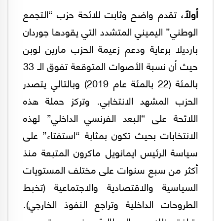
أولاً،
تقدم واضح وثابت للائحة حزب “التجمع
الوطني” اليميني المتشدد التي يقودها جوردان
بارديلا برعاية ودعم زعيمة الحزب مارين لوبن
حيث أن نسبة الأصوات المتوقعة تفوق الـ 33
بالمئة (22 بالمئة عام 2019) وبالتالي يتصدر
الحزب المشهد الانتخابي. وتركز حملة هذه
اللائحة على “البعد الفرنسي الداخلي” لهذه
الانتخابات بحيث تكون بمثابة “استفتاء” على
سياسة الرئيس ايمانويل ماكرون المتبعة منذ
أكثر من سبع سنوات على مختلف المستويات
السياسية والاقتصادية والاجتماعية (تخبط
الطروحات الداخلية وتراجع النفوذ الخارجي).
يترافق ذلك مع المطالبة بمزيد من تحصين