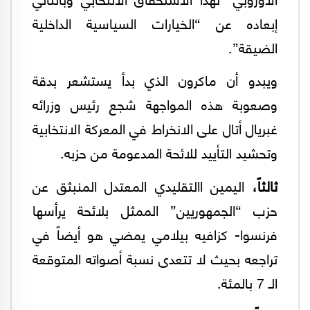
إبعاده عن “الخيارات السياسية الداخلية
الضيقة”.
ويبدو أن ماكرون الذي بدأ يستشعر بدقة
وصعوبة هذه المواجهة شجع رئيس وزرائه
غبريال أتال على الانخراط في المعركة الانتخابية
وتحشيد التأييد للائحة المدعومة من حزبه.
ثالثاً،
اليمين االتقليدي المعتدل المنبثق عن
حزب “الجمهوريين” الممثل بلائحة يرأسها
فرنسوا- كزافيه بيلامي يمضي هو أيضاً في
تراجعه بحيث لا تتعدى نسبة أصواته المتوقعة
الـ 7 بالمئة.