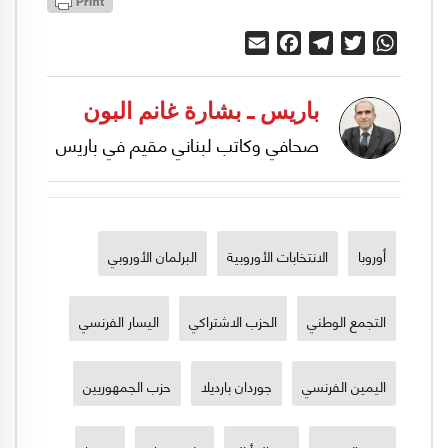
Email
Facebook
Telegram
Twitter
WhatsApp
باريس ـ بشارة غانم البون
صحافي وكاتب لبناني مقيم في باريس
أوروبا
الانتخابات الأوروبية
البرلمان الأوروبي
التجمع الوطني
الحزب الاشتراكي
اليسار الفرنسي
اليمين الفرنسي
جوردان بارديلا
حزب الجمهوريين