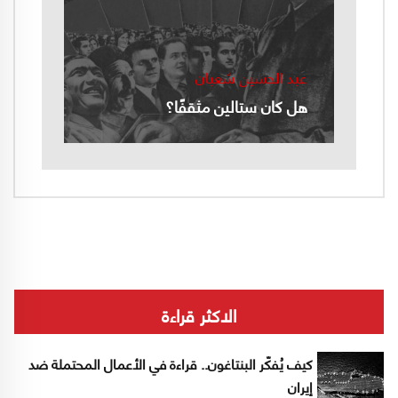
عبد الحسين شعبان
هل كان ستالين مثقفًا؟
الاكثر قراءة
كيف يُفكّر البنتاغون.. قراءة في الأعمال المحتملة ضد
إيران