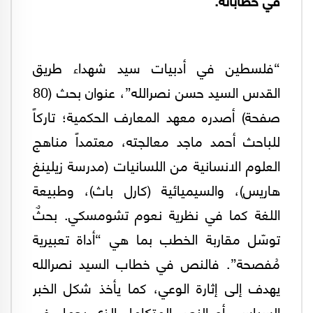
“فلسطين في أدبيات سيد شهداء طريق
القدس السيد حسن نصرالله”، عنوان بحث (80
صفحة) أصدره معهد المعارف الحكمية؛ تاركاً
للباحث أحمد ماجد معالجته، معتمداً مناهج
العلوم الانسانية من اللسانيات (مدرسة زيلينغ
هاريس)، والسيميائية (كارل باث)، وطبيعة
اللغة كما في نظرية نعوم تشومسكي. بحثٌ
توسّل مقاربة الخطب بما هي “أداة تعبيرية
مُفصحة”. فالنص في خطاب السيد نصرالله
يهدف إلى إثارة الوعي، كما يأخذ شكل الخبر
السياسي أو النص المتكامل الذي يحمل في