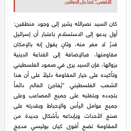
الأقصى" أحيا حل الدولتين
كان السيد نصرالله يشير إلى وجود منطقين:
أول يدعو إلى الاستسلام باعتبار أن إسرائيل
قدرٌ لا مفر منه، وثانٍ يقول إنه بالإمكان
مقاومتها، فبالإضافة إلى القناعة الدينية
بزوالها، فإن السيد يرى في صمود الفلسطيني
وتأكيده على خيار المقاومة دليلًا على أن هذا
الشعب الفلسطيني “يُفاجئ العالم دائماً
بتجدده وبتغلبه على جميع المصاعب وعلى
جميع عوامل اليأس والإحباط وبقدرته على
صنع الأحداث وبإبداعه بأشكال جديدة من
المقاومة تضع أقوى كيان بوليسي مدجج