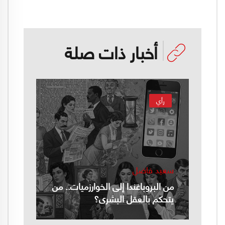
أخبار ذات صلة
رأي
سعيد فاضل
من البروباغندا إلى الخوارزميات.. من
يتحكم بالعقل البشري؟