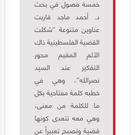
خمسة فصول في بحث
د. أحمد ماجد قاربت
عناوين متنوعة “شكلت
القضية الفلسطينية ذاك
الألم المقيم محور
التفكير عند السيد
نصرالله”، وهي في
خطبه كلمة مفتاحية بكل
ما للكلمة من معنى،
وهي معه تتعدى كونها
قضية وتصبح تعبيراً عن