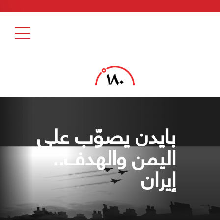
بايدن يصوّب على
اليمن والهدف..
إيران