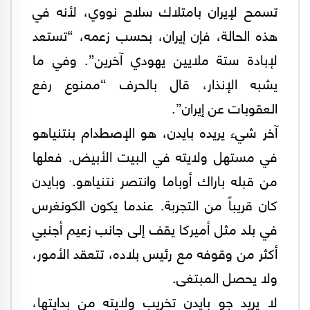
تسمح لإيران بامتلاك سلاح نووي، لأنه في
هذه الحالة، فإن إيران، بحسب زعمه، “تستعد
لإبادة ستة ملايين يهودي آخرين”. وفي ما
يشبه الإنذار، قال بالحرف “ممنوع رفع
العقوبات عن إيران”.
آخر شيء يريده بايدن، هو الإصطدام بنتنياهو
في مستهل ولايته في البيت الأبيض. فعلها
من قبله باراك أوباما وانتصر نتنياهو. وبايدن
كان قريباً من التجربة. عندما يكون الكونغرس
في بلد مثل أميركا يقف إلى جانب زعيم أجنبي
أكثر من وقوفه مع رئيس بلاده، تتعقد الأمور،
ولا يحصل المبتغى.
لا يريد جو بايدن تخريب ولايته من بدايتها،