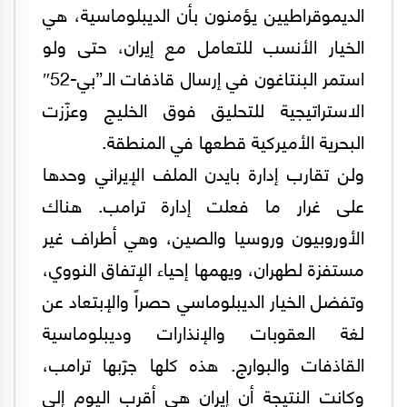
الديموقراطيين يؤمنون بأن الديبلوماسية، هي
الخيار الأنسب للتعامل مع إيران، حتى ولو
استمر البنتاغون في إرسال قاذفات الـ”بي-52″
الاستراتيجية للتحليق فوق الخليج وعزّزت
البحرية الأميركية قطعها في المنطقة.
ولن تقارب إدارة بايدن الملف الإيراني وحدها
على غرار ما فعلت إدارة ترامب. هناك
الأوروبيون وروسيا والصين، وهي أطراف غير
مستفزة لطهران، ويهمها إحياء الإتفاق النووي،
وتفضل الخيار الديبلوماسي حصراً والإبتعاد عن
لغة العقوبات والإنذارات وديبلوماسية
القاذفات والبوارج. هذه كلها جرّبها ترامب،
وكانت النتيجة أن إيران هي أقرب اليوم إلى