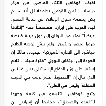
أفيف كوخافي الثلثاء الماضي من مركز
دراسات الأمن القومي بجامعة تل أبيب، لم
يكن ينقصه سوى الإعلان عن ساعة الصفر،
لبدء الحرب على إيران، مصطحباً معه “إئتلافاً
عريضاً” يمتد من اليونان إلى دول عربية خليجية
مروراً بمصر والأردن. ولم ينسَ توجيه الكلام
مباشرة إلى الإدارة الأميركية الجديدة، قائلاً إن
العودة إلى الإتفاق النووي “فكرة سيئة”. كلام
إستفز حتى وزير الدفاع الإسرائيلي بيني غانتس
الذي قال إن “الخطوط الحمر ترسم في الغرف
المغلقة وليس في العلن”.
وتبع كوخافي، نتنياهو في كلمة وجهها
لـ”العدو والصديق”، مفادها أن إسرائيل لن