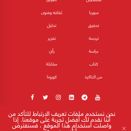
سوريا
ثقافه وفنون
تحقيق
تحليل
ترجمة
تقرير
دراسة
رأي
كتاب
مقابلة
من الذاكرة
كورونا
نحن نستخدم ملفات تعريف الارتباط للتأكد من
180POST جميع الحقوق محفوظة 2026
أننا نقدم لك أفضل تجربة على موقعنا. إذا
واصلت استخدام هذا الموقع ، فسنفترض
أنك سعيد به