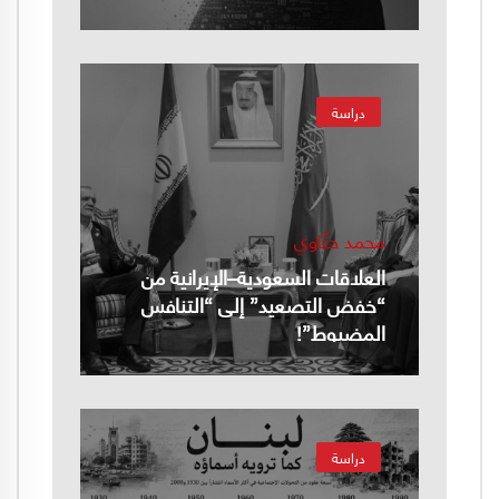
دراسة
محمد حنّاوي
العلاقات السعودية–الإيرانية من
“خفض التصعيد” إلى “التنافس
المضبوط”!
دراسة