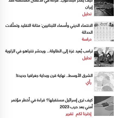
إيران
تحليل
الانتماء الديني وأسماء اللبنانيين: متانة التقليد وتمثّلات
الحداثة
دراسة
ترامب يُعيد غزة إلى الطاولة... ويحشر نتنياهو في الزاوية
تحليل
الشرق الأوسط.. نهاية قرن وبداية جغرافيا جديدة!
رأي
كيف ترى إسرائيل مستقبلها؟ قراءة في أخطر مؤتمر
أمني بعد حرب 2023
إخترنا لكم
تقرير