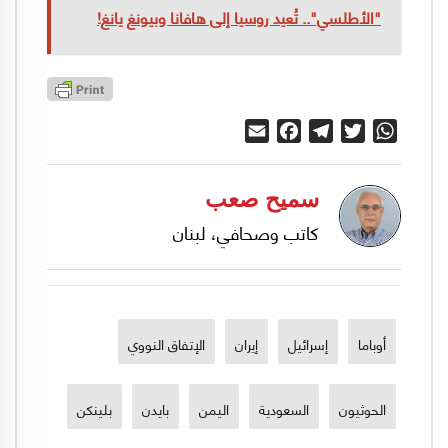
"الأطلسي".. تُعيد روسيا إلى هافانا وبيونغ يانغ!
Email
Facebook
Telegram
Twitter
WhatsApp
سميح صعب
كاتب وصحافي، لبنان
أوباما
إسرائيل
إيران
الإتفاق النووي
الحوثيون
السعودية
اليمن
بايدن
بلينكن