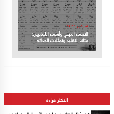
شوقي عطيه
الانتماء الديني وأسماء اللبنانيين:
متانة التقليد وتمثّلات الحداثة
الاكثر قراءة
كيف يُفكّر البنتاغون.. قراءة في الأعمال المحتملة ضد