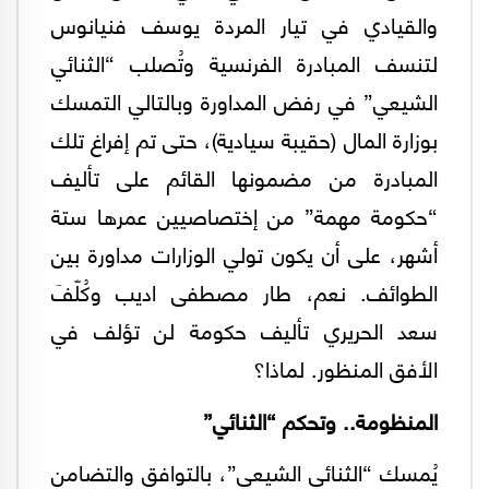
والقيادي في تيار المردة يوسف فنيانوس
لتنسف المبادرة الفرنسية وتُصلب “الثنائي
الشيعي” في رفض المداورة وبالتالي التمسك
بوزارة المال (حقيبة سيادية)، حتى تم إفراغ تلك
المبادرة من مضمونها القائم على تأليف
“حكومة مهمة” من إختصاصيين عمرها ستة
أشهر، على أن يكون تولي الوزارات مداورة بين
الطوائف. نعم، طار مصطفى اديب وكُلّفَ
سعد الحريري تأليف حكومة لن تؤلف في
الأفق المنظور. لماذا؟
المنظومة.. وتحكم “الثنائي”
يُمسك “الثنائي الشيعي”، بالتوافق والتضامن