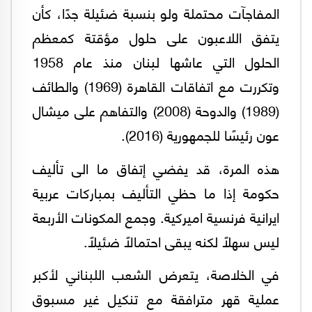
المفاجآت محتملة ولو بنسبة ضئيلة جدًا، كأن
يتفق اللاعبون على حلول مؤقتة كمعظم
الحلول التي عاشها لبنان منذ عام 1958
وتكررت مع اتفاقات القاهرة (1969) والطائف
(1989) والدوحة (2008) والتفاهم على ميشال
عون رئيسًا للجمهورية (2016).
هذه المرة، قد يفضي إتفاق ما الى تأليف
حكومة إذا ما حظي التأليف بمباركات عربية
ايرانية فرنسية اميركية. وجمع المكونات الأربعة
ليس سهلًا لكنه يبقى احتمالًا ضئيلًا.
في الخلاصة، يتعرض الشعب اللبناني لأكبر
عملية قهر مترافقة مع تنكيل غير مسبوق