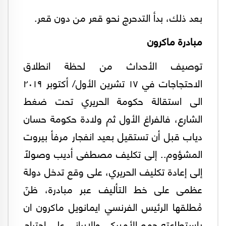
بعد ذلك، بدأ التدحرج نحو قعر من دون قعر.
مبادرة ماكرون
توصيف الأحداث من لحظة انطلاق
الاحتجاجات في ١٧ تشرين الأول/ أكتوبر ٢٠١٩
الى استقالة حكومة الحريري تحت ضغط
الشارع، فالفراغ الأول ثم ولادة حكومة حسان
دياب قبل أن تستقيل بعيد انفجار مرفأ بيروت
المشؤوم.. إلى تكليف مصطفى أديب وصولاً
إلى إعادة تكليف الحريري، على وقع تدخل دولة
عظمى على خط التأليف عبر مبادرة، ظنّ
مُطلقها الرئيس الفرنسي ايمانويل ماكرون ان
باستطاعته جمع الأميركي والإيراني على اجتراح