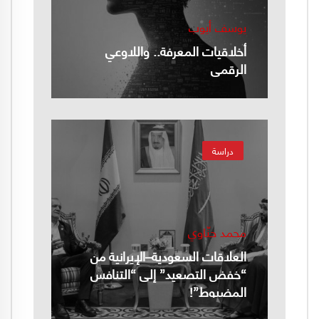
يوسف أيوب
أخلاقيات المعرفة.. واللاوعي
الرقمي
دراسة
محمد حنّاوي
العلاقات السعودية–الإيرانية من
“خفض التصعيد” إلى “التنافس
المضبوط”!