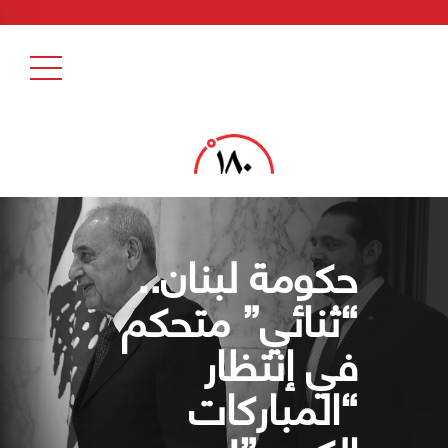
حكومة لبنان..
“ثنائي” متحكم
في إنتظار
“المباركات