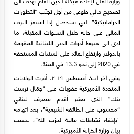
وزارة المال لإعادة هيكلة الدَّين العام تهدف الى
تصحيح مالي طوعي من أجل تجنّب “التطورات
الدراماتيكية” التي ستحصل إذا استمرّ النزف
المالي على حاله خلال السنوات المقبلة، ما
ادى الى هبوط أدوات الدين اللبنانية المقومة
بالدولار وارتفاع العائد على السندات المستحقة
في 2020 إلى نحو 13.3 في المئة.
وفي آخر آب/ أغسطس ٢٠١٩، أقرت الولايات
المتحدة الأميركية عقوبات على “جمّال ترست
بنك” الذي يعتبر أقدم مصرف لبناني
“محسوب على الطائفة الشيعية”، بعد إتهامه
“بإخفاء نشاطات مالية لحزب الله”، بحسب
بيان وزارة الخزانة الأميركية.