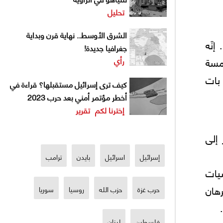
تحليل
الشرق الأوسط.. نهاية قرن وبداية
إنّه
جغرافيا جديدة!
لخمسة
رأي
 بات
كيف ترى إسرائيل مستقبلها؟ قراءة في
أخطر مؤتمر أمني بعد حرب 2023
إخترنا لكم
تقرير
 إلى
إسرائيل
اسرائيل
بايدن
ترامب
يات
رهان
حرب غزة
حزب الله
روسيا
سوريا
فلسطين
لبنان