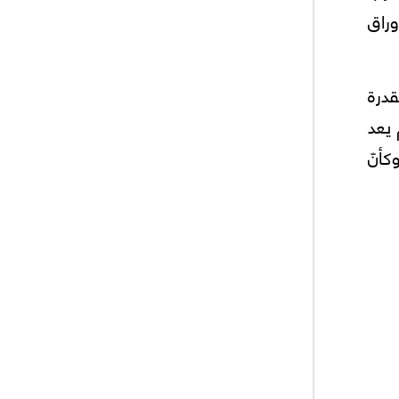
وراق
درة
 يعد
كأنّ