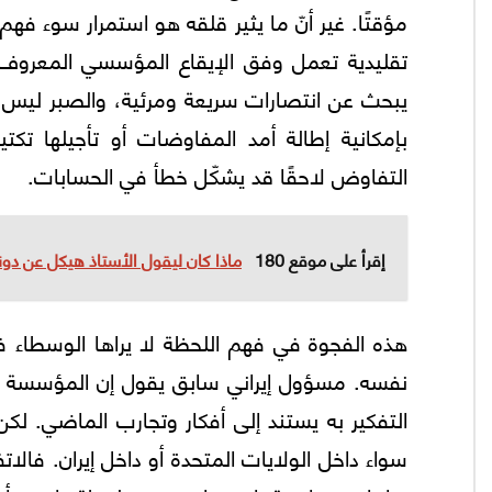
مؤقتًا. غير أنّ ما يثير قلقه هو استمرار سوء فهم إ
تقليدية تعمل وفق الإيقاع المؤسسي المعروف
يبحث عن انتصارات سريعة ومرئية، والصبر ليس جزء
بإمكانية إطالة أمد المفاوضات أو تأجيلها تكت
التفاوض لاحقًا قد يشكّل خطأ في الحسابات.
إقرأ على موقع 180
ماذا كان ليقول الأستاذ هيكل عن دون
هذه الفجوة في فهم اللحظة لا يراها الوسطاء فق
التفكير به يستند إلى أفكار وتجارب الماضي. لكن 