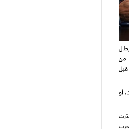
يطال
 من
 قبل
، أو
دّرت
لحرب