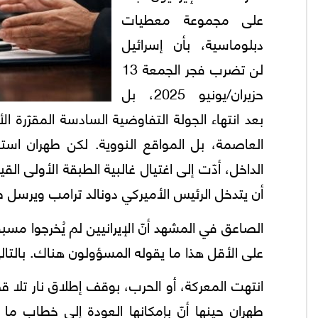
على مجموعة معطيات
دبلوماسية، بأن إسرائيل
لن تضرب فجر الجمعة 13
حزيران/يونيو 2025، بل
بعد انتهاء الجولة التفاوضية السادسة المقرّرة
العاصمة، بل المواقع النووية. لكن طهران است
الداخل، أدّت إلى اغتيال غالبية الطبقة الأولى ا
أن يتدخل الرئيس الأميركي دونالد ترامب ويرسل ط
الصاعق في المشهد أنّ الإيرانيين لم يُخرجوا مسب
على الأقل هذا ما يقوله المسؤولون هناك. بالتالي
انتهت المعركة، أو الحرب، بوقف إطلاق نار تلا قص
طهران حينها أنّ بإمكانها العودة إلى خطاب ما 