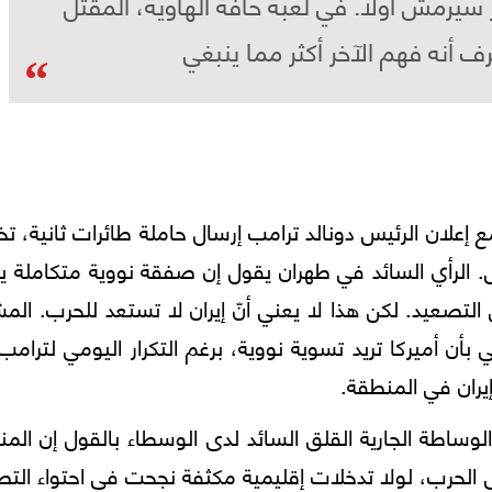
سيرمش أولًا. في لعبة حافة الهاوية، المقتل
 أنه فهم الآخر أكثر مما ينبغي
، مع إعلان الرئيس دونالد ترامب إرسال حاملة طائرات ثانية، 
. الرأي السائد في طهران يقول إن صفقة نووية متكاملة 
 التصعيد. لكن هذا لا يعني أنّ إيران لا تستعد للحرب. الم
 بأن أميركا تريد تسوية نووية، برغم التكرار اليومي لترامب 
إيران في المنطقة.
ساطة الجارية القلق السائد لدى الوسطاء بالقول إن الم
ى الحرب، لولا تدخلات إقليمية مكثفة نجحت في احتواء الت