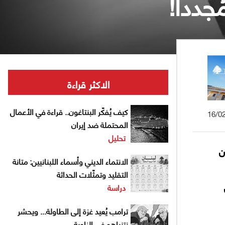
جدداً!
الاكثر قراءة
كيف يُفكّر البنتاغون.. قراءة في الأعمال
16/0
المحتملة ضد إيران
تحليل
مسافة من
الانتماء الديني وأسماء اللبنانيين: متانة
التقليد وتمثّلات الحداثة
دراسة
ترامب يُعيد غزة إلى الطاولة... ويحشر
نتنياهو في الزاوية