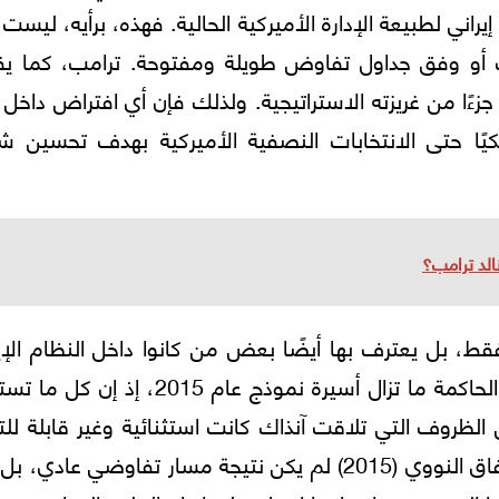
يراني لطبيعة الإدارة الأميركية الحالية. فهذه، برأيه، ليست إ
 أو وفق جداول تفاوض طويلة ومفتوحة. ترامب، كما يق
ًا من غريزته الاستراتيجية. ولذلك فإن أي افتراض داخل إ
يكيًا حتى الانتخابات النصفية الأميركية بهدف تحسين ش
الد ترامب؟
ط، بل يعترف بها أيضًا بعض من كانوا داخل النظام الإي
نفسه. مسؤول إيراني سابق يقول إن المؤسسة الحاكمة ما تزال أسيرة نموذج عام 2015،
الظروف التي تلاقت آنذاك كانت استثنائية وغير قابلة للتك
سواء داخل الولايات المتحدة أو داخل إيران. فالاتفاق النووي (2015) لم يكن نتيجة مسار تفاوضي عاد