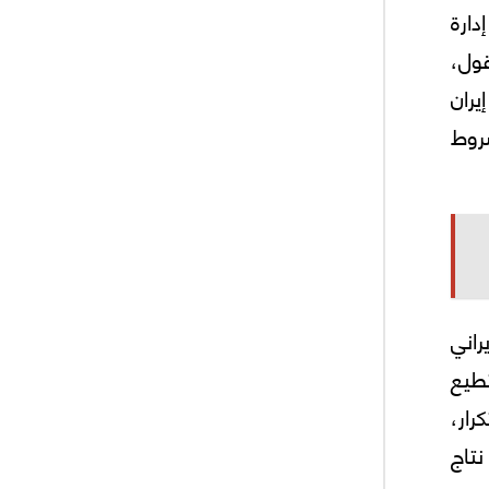
دارة
ول،
يران
روط
راني
 إذ إن كل ما تستطيع
رار،
ي، بل نتاج