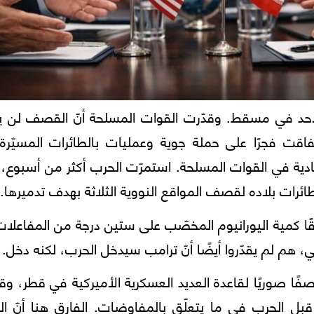
 الأحد في مسقط. وقدّرت القوات المسلحة أنّ القصف لن 
فاقت فجرًا على حملة جوية وعمليات بالطائرات المسيّرة
لقيادية في القوات المسلحة. استمرّت الحرب أكثر من أسبوع،
ائرات بلاده لقصف المواقع النووية الثلاثة بهدف تدميرها.
قًا كمية اليورانيوم المخصّب على ستين درجة من المفاعلات
، هم لم يقدّروا أيضًا أنّ ترامب سيدخل الحرب، لكنه دخل.
فًا صوريًا لقاعدة العديد العسكرية الأميركية في قطر، وق
قبل الحرب في ما يتعلّق بالمفاوضات. الفارق هنا أنّ ا