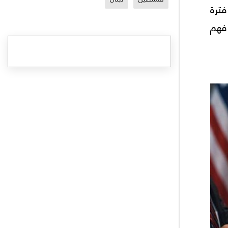
فترة
 فهم