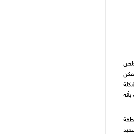
تخلص
يمكن
شكلة
بأنه
نطقة
صعيد