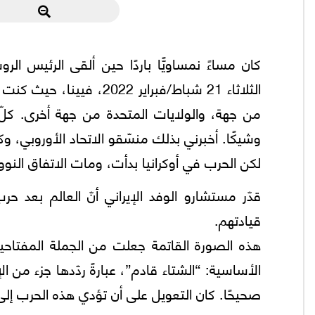
كان مساءً نمساويًّا باردًا حين ألقى الرئيس الر
الثلاثاء 21 شباط/فبراير 
من جهة، والولايات المتحدة من جهة أخرى. كلّ 
وشيكًا. أخبرني بذلك منسّقو الاتحاد الأوروبي، و
لكن الحرب في أوكرانيا بدأت، ومات الاتفاق النوو
قدّر مستشارو الوفد الإيراني أنّ العالم بعد حر
قيادتهم.
هذه الصورة القاتمة جعلت من الجملة المفتا
الأساسية: “الشتاء قادم”، عبارةً ردّدها جزء من الإي
صحيحًا. كان التعويل على أن تؤدي هذه الحرب إلى أ