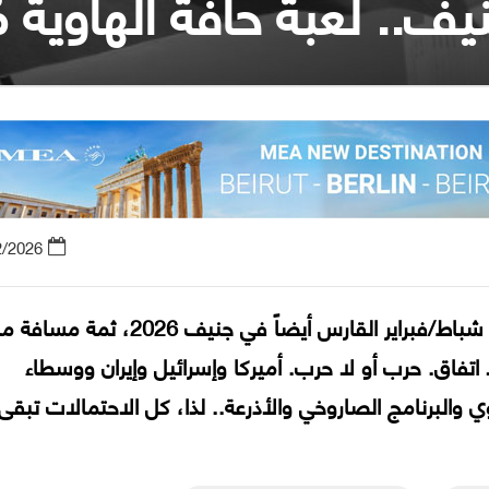
ف.. لعبة حافة الهاوية مُ
2/2026
من شباط/فبراير القارس في فيينا عام 2022 إلى شباط/فبراير القارس أيضاً في جنيف 2026، ثمة 
ا اتفاق. حرب أو لا حرب. أميركا وإسرائيل وإيران ووسطاء
 والبرنامج الصاروخي والأذرعة.. لذا، كل الاحتمالات تبقى