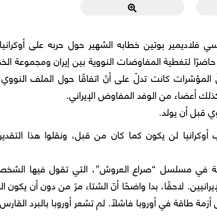
وسي فلاديمير بوتين خطابه الشهير حول حربه على أوكرانيا. 
2022، فيينا، حيث كنت حاضرًا لتغطية المفاوضات النووية بين إيران ومجموعة ا
المؤشرات كانت تدلّ على أنّ اتفاقًا حول الملف النووي
كذلك أعضاء من الوفد المفاوض الإيراني.
ي قبل أن يولد.
ب أوكرانيا لن يكون كما كان من قبل، ونقلوا هذا التقدير
حية في مسلسل “صراع العروش”، التي تقول فيها الشخص
رانيين. لاحقًا، بدا واضحًا أنّ الشتاء مرّ من دون أن يكون ال
زمة طاقة في أوروبا فاشلًا. لم تشعر أوروبا بالبرد القارس.