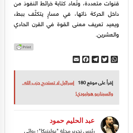
قنوات متعددة، وتُعاد كتابة خرائط النفوذ من
داخل الحركة ذاتها، في مسارٍ يتكثّف ببطء
ويعيد تعريف معنى القوة في القرن الحادي
والعشرين.
Email
Facebook
Telegram
Twitter
WhatsApp
إقرأ على موقع 180
إسرائيل لا تستدرج حزب الله..
والسيناريو هوليودي!
عبد الحليم حمود
رئيس تحرير مجلة "بوليتيكا"؛ روائي