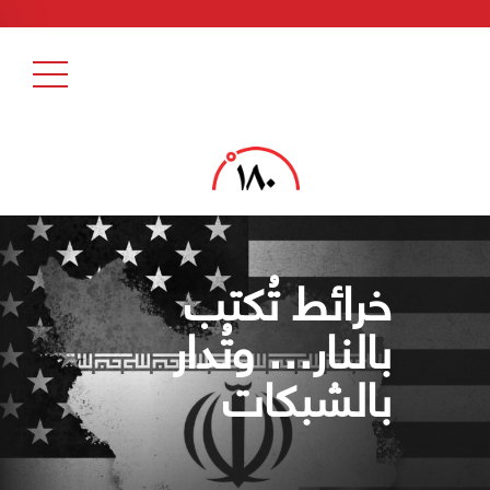
خرائط تُكتب
بالنار… وتُدار
بالشبكات