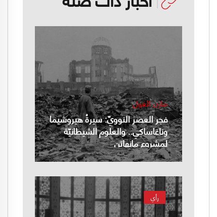
مازن الغول
فجر العصر النوويّ: سيرةُ هيروشيما
وناغاساكي.. والعلوم الشيطانيّة
لمشروع مانهاتن
رأي