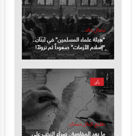
نضال خالد
“هيئة علماء المسلمين” في لبنان..
“إسلام الأزمات” صعوداً ثم نزولاً!
رأي
طليع كمال حمدان
ما بعد المقاومة.. صراع النخب على