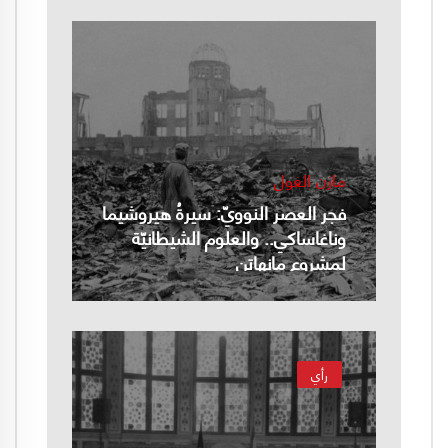
مازن الغول
فجر العصر النوويّ: سيرةُ هيروشيما
وناغاساكي.. والعلوم الشيطانيّة
لمشروع مانهاتن
رأي