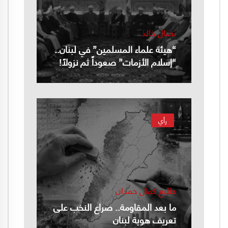
نضال خالد
“هيئة علماء المسلمين” في لبنان..
“إسلام الأزمات” صعوداً ثم نزولاً!
رأي
طليع كمال حمدان
ما بعد المقاومة.. صراع النخب على
تعريف هوية لبنان