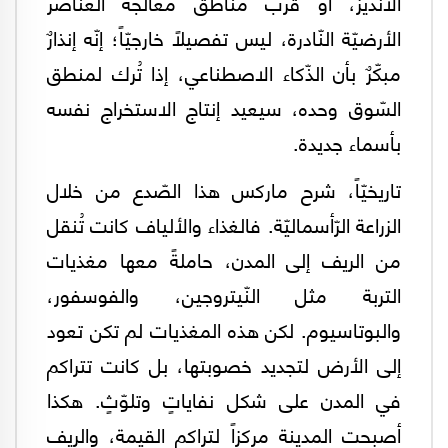
الأنديز، أو قرب مناطق معالجة العناصر
الأرضيّة النّادرة، ليس تفصيلاً خارجيّاً؛ إنّه إنذارٌ
مبكّرٌ بأن الذّكاء الاصطناعي، إذا تُرك لمنطق
السّوق وحده، سيعيد إنتاج الاستخراج نفسه
بأسماء جديدة.
تاريخيّاً، شرح ماركس هذا الصّدع من خلال
الزراعة الرّأسماليّة. فالغذاء والألياف كانت تُنقل
من الريف إلى المدن، حاملةً معها مغذيات
التربة مثل النّيتروجين، والفوسفور،
والبوتاسيوم. لكن هذه المغذيات لم تكن تعود
إلى الأرض لتجديد خصوبتها، بل كانت تتراكم
في المدن على شكل نفاياتٍ وتلوّثٍ. هكذا
أصبحت المدينة مركزاً لتراكم القيمة، والريف