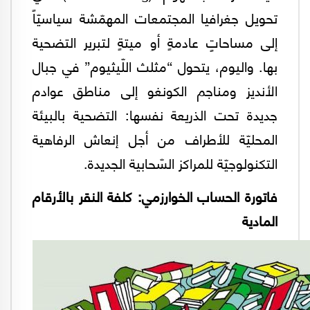
تحويل جغرافيا المجتمعات المهمّشة سياسيّاً
إلى مساحاتٍ عادمةٍ أو ميتةٍ لتبرير التضحية
بها. واليوم، يتحول “مثلث اللّيثيوم” في جبال
الأنديز ومناجم الكونغو إلى مناطق عوادم
جديدة تحت الذريعة نفسها: التضحية بالبيئة
المحليّة للأطراف من أجل إنعاش الرفاهية
التكنولوجيّة للمراكز السّحابية الجديدة.
فاتورة الحساب الخوارزمي: كلفة النقر بالأرقام
المادية