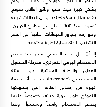
سباق التسليح الخوارزمي، قفزت الأرقام
بشكلٍ كبير؛ حيث تشير وثائق إطلاق نموذج
(Llama 3) (نسخة 70B) إلى أن انبعاثات تدريبه
كسرت عتبة 1,900 طن من مكافئ الكربون،
وهو رقم يتجاوز الانبعاثات الناتجة عن العمر
التشغيلي لـ 30 سيارة تجارية مجتمعة.
إلا أنّ جبل الجليد الحقيقي يستتر تحت سطح
الاستخدام اليومي اللامركزي. فمرحلة التشغيل
الفعلي والإجابة المباشرة على أسئلة
المستخدمين (Inference) قد تستأثر بحصة
كبيرة من إجمالي الطاقة التي يستهلكها
النموذج طوال دورة حياته، خصوصاً عندما
يصبح الاستخدام واسعاً ومستمراً. وهذا