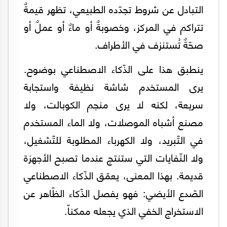
التبادل عن شروط تجدّده الطبيعي، تظهر قيمةٌ
تتراكم في المركز، وخصوبةٌ أو ماءٌ أو عملٌ أو
صحّةٌ تُستنزف في الأطراف.
ينطبق هذا على الذّكاء الاصطناعي بوضوح.
يرى المستخدم شاشة نظيفة واستجابة
سريعة، لكنه لا يرى منجم الكوبالت، ولا
مصنع أشباه الموصلات، ولا الماء المستخدم
في التّبريد، ولا الكهرباء المطلوبة للتّشغيل،
ولا النّفايات التي ستنتج عندما تصبح الأجهزة
قديمة. بهذا المعنى، يعمّق الذّكاء الاصطناعي
الصّدع الأيضي: فهو يفصل الذّكاء الظّاهر عن
الاستخراج الخفي الذي يجعله ممكناً.