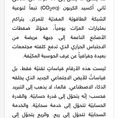
ثاني أكسيد الكربون (CO
eq) تبعاً لنوعية
2
الشبكة الطاقويّة المغذيّة للمركز، يتراكم
بمليارات المرّات يومياً، محوّلاً ضغطات
الأصابع الناعمة إلى جبهة عريضة من
الاحتباس الحراري الذي تدفع كلفته مجتمعات
بعيدة جغرافياً عن غرف الحوسبة المكيّفة.
ليست هذه الأرقام قياساتٍ تقنيّة فقط، بل
قياساتٌ للأيض الاجتماعي الجديد الذي يخلقه
الذكاء الاصطناعي. فالماء لا يذهب إلى التبريد
فحسب؛ إنّه يتحوّل إلى قدرة حسابيّة. والقدرة
الحسابيّة تتحوّل إلى خدمة سحابيّة. والخدمة
السحابيّة تتحوّل إلى ريع. والريع يتحوّل إلى