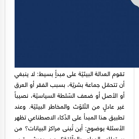
تقوم العدالة البيئيّة على مبدأٍ بسيط: لا ينبغي
أن تتحمّل جماعة بشريّة، بسبب الفقر أو العرق
أو الأصل أو ضعف السّلطة السياسيّة، نصيباً
غير عادلٍ من التّلوّث والمخاطر البيئيّة. وعند
تطبيق هذا المبدأ على الذّكاء الاصطناعي تظهر
الأسئلة بوضوح: أين تُبنى مراكز البيانات؟ من
يستهلك المياه والطّاقة؟ من يعيش قرب