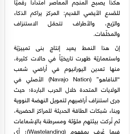
هكذا يصبح المنجم المعاصر امتداداً رقميّاً
للصّدع الأيضي القديم: المركز يراكم الذكاء
والرّيع، والأطراف تتحمّل الاستنزاف
والمخلّفات.
إنّ هذا النمط يعيد إنتاج بنى تمييزيّة
واستعماريّة ظهرت تاريخيّاً في حالات كثيرة،
منها تعدين اليورانيوم في أراضي شعب
“النافاهو” (Navajo Nation) الأصلي في
الولايات المتحدة خلال الحرب الباردة؛ حيث
جرى استنزاف أراضيهم لتمويل النهضة النووية
وبناء شبكات الطاقة الحديثة للمراكز الحضرية،
ثم تُركت بيئتهم ملوّثة ومسرطنة بالإشعاعات
فيما عُرف بمفهوم (Wastelanding)؛ أي