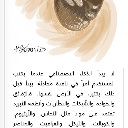
لا يبدأ الذّكاء الاصطناعي عندما يكتب
المستخدم أمراً في نافذة محادثة. يبدأ قبل
ذلك بكثير، في الأرض نفسها. فالرّقائق
والخوادم والشّبكات والبطّاريات وأنظمة التّبريد
تعتمد على مواد مثل النّحاس، واللّيثيوم،
والكوبالت، والنّيكل، والغرافيت، والعناصر