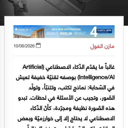
مازن الغول
10/06/2026
غالباً ما يقدّم الذّكاء الاصطناعي (Artificial
Intelligence/AI) بوصفه تقنيّة خفيفة تعيش
في السّحابة: نماذج تكتب، وتتنبّأ، وتولّد
الصّور، وتجيب عن الأسئلة في لحظات. تبدو
هذه الصّورة نظيفة ومجرّدة، كأنّ الذّكاء
الاصطناعي لا يحتاج إلا إلى خوارزميّة وبعض
البيانات. لكن السّحابة ليست فضاءً خالياً من