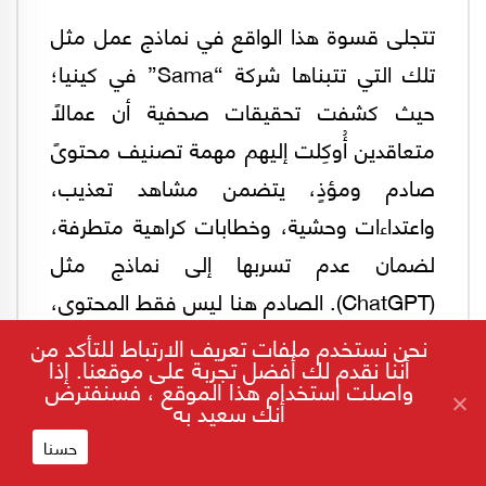
تتجلى قسوة هذا الواقع في نماذج عمل مثل
تلك التي تتبناها شركة “Sama” في كينيا؛
حيث كشفت تحقيقات صحفية أن عمالاً
متعاقدين أُوكِلت إليهم مهمة تصنيف محتوىً
صادم ومؤذٍ، يتضمن مشاهد تعذيب،
واعتداءات وحشية، وخطابات كراهية متطرفة،
لضمان عدم تسربها إلى نماذج مثل
(ChatGPT). الصادم هنا ليس فقط المحتوى،
بل المقابل المادي لهذا الاستنزاف العصبي؛
نحن نستخدم ملفات تعريف الارتباط للتأكد من
أننا نقدم لك أفضل تجربة على موقعنا. إذا
فقد تقاضى هؤلاء العمال أجوراً زهيدة تراوحت
واصلت استخدام هذا الموقع ، فسنفترض
أنك سعيد به
بين 1.46 و3.74 دولار في الساعة فقط. هذا
حسنا
التفاوت الطبقي الصارخ يجعل من هؤلاء