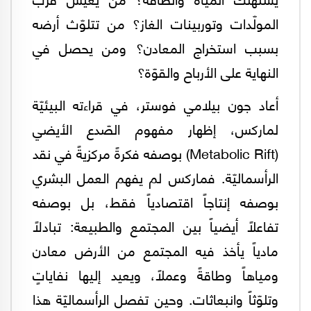
المولّدات وتوربينات الغاز؟ من تتلوّث أرضه
بسبب استخراج المعادن؟ ومن يحصل في
النهاية على الأرباح والقوّة؟
أعاد جون بيلامي فوستر، في قراءته البيئيّة
لماركس، إظهار مفهوم الصّدع الأيضي
(Metabolic Rift) بوصفه فكرةً مركزيةً في نقد
الرأسماليّة. فماركس لم يفهم العمل البشري
بوصفه إنتاجاً اقتصادياً فقط، بل بوصفه
تفاعلاً أيضياً بين المجتمع والطبيعة: تبادلاً
مادياً يأخذ فيه المجتمع من الأرض معادن
ومياهاً وطاقةً وعملاً، ويعيد إليها نفاياتٍ
وتلوّثاً وانبعاثات. وحين تفصل الرأسماليّة هذا