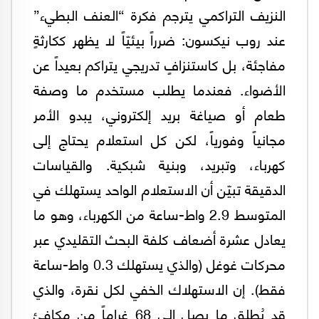
النزيف التراكمي يترجم فكرة “العنف البطيء”
عند روب نيكسون: ضرراً بيئيّاً لا يظهر ككارثةٍ
مفاجئة، بل كاستنزافٍ تدريجي يتراكم بعيداً عن
الأضواء. فعندما يطلب مستخدم ما وصفة
طعام أو صياغة بريد إلكتروني، يبدو الأمر
مجانياً وفورياً، لكن كل استعلام يحتاج إلى
كهرباء، وتبريد، وبنية شبكية. والقياسات
الدقيقة تبيّن أن الاستعلام الواحد يستهلك في
المتوسط 2.9 واط-ساعة من الكهرباء، وهو ما
يعادل عشرة أضعاف كلفة البحث التقليدي عبر
محركات غوغل (والذي يستهلك 0.3 واط-ساعة
فقط). إن الاستهلاك الخفي لكل نقرة، والذي
قد يُطلق ما يصل إلى 68 غراماً من مكافئ