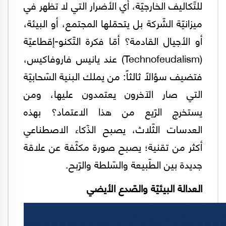
للتّكاليف الخارجيّة، أي الأضرار التي لا تظهر في
ميزانيّة الشّركة بل يتحمّلها المجتمع، أو البيئة،
أو الأجيال القادمة؟ أمّا فكرة التّكنو-إقطاعيّة
(Technofeudalism) عند يانيس فاروفاكيس،
فتضيف سؤالاً ثالثاً: من يملك البنية السّحابيّة
التي صار الآخرون يعتمدون عليها، ومن
يستخرج الرّيع من هذا الاعتماد؟ بهذه
العدسات الثّلاث، يصبح الذّكاء الاصطناعي
أكثر من تقنية؛ يصبح صورة مكثّفة عن علاقة
جديدة بين الطّبيعة والسّلطة والرّبح.
العدالة البيئيّة والصّدع الأيضي