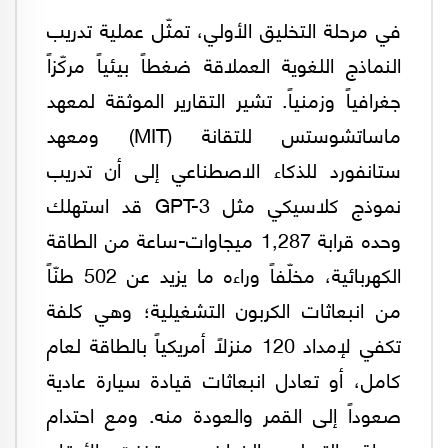
في مرحلة التخليق الأولي، تمثّل عملية تدريب
النماذج اللغوية العملاقة ضغطاً بيئياً مركّزاً
جغرافياً وزمنياً. تشير التقارير الموثقة لمعهد
ماساتشوستس للتقانة (MIT) ومعهد
ستانفورد للذكاء الاصطناعي إلى أن تدريب
نموذج كلاسيكي مثل GPT-3 قد استهلك
وحده قرابة 1,287 ميجاوات-ساعة من الطاقة
الكهربائية، مخلّفاً وراءه ما يزيد عن 502 طنّاً
من انبعاثات الكربون التشغيلية؛ وهي كلفة
تكفي لإمداد 120 منزلاً أمريكياً بالطاقة لعام
كامل، أو تعادل انبعاثات قيادة سيارة عادية
صعوداً إلى القمر والعودة منه. ومع احتدام