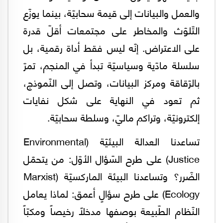
والعمل والبيانات إلى قيمة سحابيّة، بينما يوزّع
التّلوّث والمخاطر على مجتمعات أقلّ قدرة
على الاعتراض. إنّه ليس فقط أداة رقمية، بل
سلسلة مادّية وسياسيّة تبدأ في المنجم، تمرّ
بالرّقاقة ومركز البيانات، وتصل إلى النّموذج،
ثم تعود في النهاية على شكل نفايات
إلكترونيّة، وتراكم ماليّ، وسلطة سحابيّة.
تساعدنا العدالة البيئيّة (Environmental
Justice) على طرح السّؤال الأوّل: من يتحمّل
الضّرر؟ وتساعدنا البيئة الماركسيّة (Marxist
Ecology) على طرح سؤالٍ أعمق: لماذا يعامل
النّظام الطّبيعة بوصفها مدخلاً رخيصاً ومكبّاً