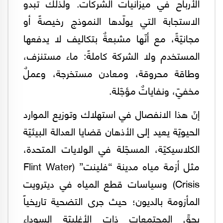
الأرباح في ميزانيات الشركات. ولذلك تبدو
الاستجابة التي يولّدها النموذج رخيصةً أو
مجانيّةً، مع أنّها مشبعةٌ بتكاليف لا يدفعها
المستخدم ولا الشركة كاملةً: ماء مستنزف،
وطاقة محروقة، ومعادن مستخرجة، وعملٌ
مخفيّ، ونفاياتٌ مؤجّلة.
إنّ هذا الانفصال في استهلاك وتوزيع الموارد
الحيويّة يعيد إلى الأذهان قضايا العدالة البيئيّة
الكلاسيكيّة، المسجّلة في الولايات المتحدة،
مثل أزمة مياه مدينة “فلينت” (Flint Water
Crisis) وسياسات قطع المياه في ديترويت
المأزومة بالديون؛ حيث جرى التضحية تاريخياً
بحقّ المجتمعات ذات الأغلبيّة السوداء