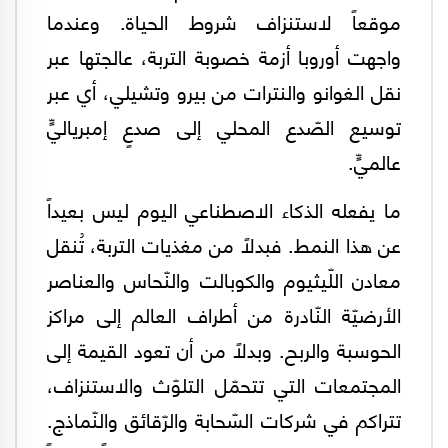
موقعاً لاستنزاف شروط الحياة. وعندما
واجهت أوروبا أزمة خصوبة التربة، عالجتها عبر
نقل الغوانو والنترات من بيرو وتشيلي، أي عبر
توسيع الصّدع المحلي إلى صدعٍ إمبرياليٍّ
عالميٍّ.
ما يفعله الذكاء الاصطناعي اليوم ليس بعيداً
عن هذا النمط. فبدلاً من مغذيات التربة، تُنقل
معادن اللّيثيوم والكوبالت والنّحاس والعناصر
الأرضيّة النّادرة من أطراف العالم إلى مراكز
الحوسبة والربح. وبدلاً من أن تعود القيمة إلى
المجتمعات التي تتحمّل التلوّث والاستنزاف،
تتراكم في شركات السّحابة والرّقائق والنّماذج.