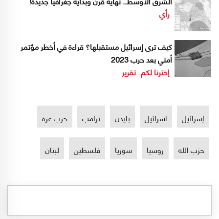
الشرق الأوسط.. نهاية قرن وبداية جغرافيا جديدة!
رأي
كيف ترى إسرائيل مستقبلها؟ قراءة في أخطر مؤتمر
أمني بعد حرب 2023
إخترنا لكم
تقرير
إسرائيل
اسرائيل
بايدن
ترامب
حرب غزة
حزب الله
روسيا
سوريا
فلسطين
لبنان