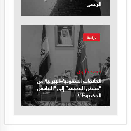
الرقمي
دراسة
محمد حنّاوي
العلاقات السعودية–الإيرانية من
“خفض التصعيد” إلى “التنافس
المضبوط”!