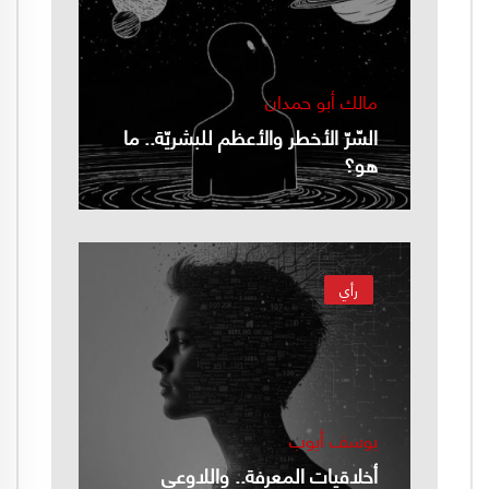
مالك أبو حمدان
السّرّ الأخطر والأعظم للبشريّة.. ما
هو؟
رأي
يوسف أيوب
أخلاقيات المعرفة.. واللاوعي