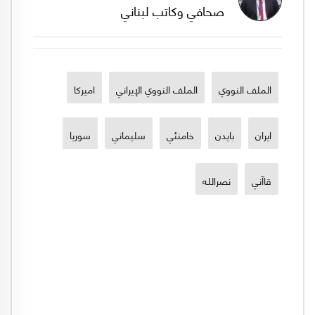
صحافي وكاتب لبناني
الملف النووي
الملف النووي الإيراني
اميركا
ايران
بايدن
خامنئي
سليماني
سوريا
قاآني
نصرالله