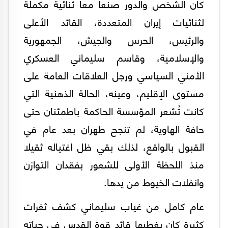
كان الشخص والدور صنعا معا ثنائية مكملة
لثنائيات إيران المتعددة، القائد الأعلى
والرئيس، الحرس والجيش، الجمهورية
والإسلامية، وقاسم سليماني العسكري
الأمني السياسي ورجل العلاقات العامة على
مستوى الإقليم، وعينه، الحالة الذهنية التي
كانت تُشعر المؤسسة الحاكمة باطمئنان حتى
حافة الهاوية، لم تنجح طهران بعد عام في
القبول بالواقع، لذلك بقي ظل اغتياله ثقيلا
منذ اللحظة الأولى للشعور بفقدان التوازن
وانفلات الخيوط من يدها.
عام كامل من غياب سليماني كشف ثغرات
كثيرة كان يغطيها قائد قوة القدس في حياته