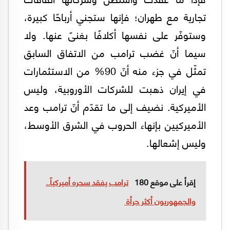
تجارية مع طهران؛ فإنها ستجني أرباحًا كبيرة،
وستوفّر على نفسها أكلافًا بغنىً عنها. ولا
سيما أنّ غضب ترامب من الاتفاق السابق
تمثّل في جزء منه أنّ 90% من الاستثمارات
في إيران ذهبت للشركات الأوروبية، وليس
الأميركية. نضيف إلى ما تقدّم أنّ ترامب وعد
الأميركيين بإنهاء الحروب في الشرق الأوسط،
وليس إشعالها.
إقرأ على موقع 180
ترامب يفقد سحره أميركياً..
والجمهوريون أكثر جرأة