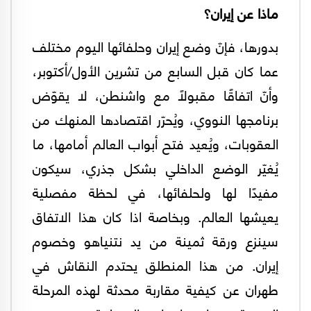
ماذا عن إيران؟
بدورها، فإنّ وضع إيران وحلفائها اليوم مختلف
عما كان قبل السابع من تشرين الأول/أكتوبر،
وأنّ اتفاقًا مقبولًا مع واشنطن، لا يقوّض
برنامجها النووي، ويُحرّر اقتصادها المنهك من
العقوبات، ويُعيد فتح أبواب العالم أمامها، ما
يُغيّر الوضع الداخلي بشكل جذري، سيكون
مفيدًا لها ولحلفائها، في لحظة مفصلية
يعيشها العالم. وبخاصة اذا كان هذا الاتفاق
سينزع ورقة ثمينة من يد نتنياهو وخصوم
إيران. من هذا المنطلق يحتدم النقاش في
طهران عن كيفية مقاربة محدثة لهذه المرحلة