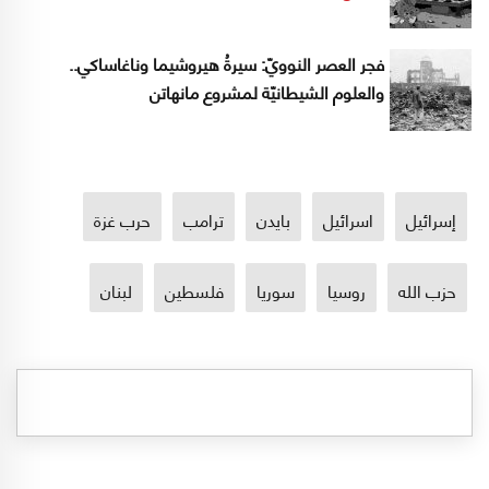
فجر العصر النوويّ: سيرةُ هيروشيما وناغاساكي..
والعلوم الشيطانيّة لمشروع مانهاتن
إسرائيل
اسرائيل
بايدن
ترامب
حرب غزة
حزب الله
روسيا
سوريا
فلسطين
لبنان