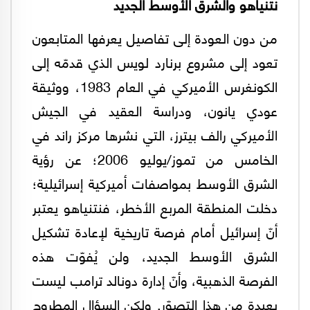
نتنياهو والشرق الأوسط الجديد
من دون العودة إلى تفاصيل يعرفها المتابعون
تعود إلى مشروع برنارد لويس الذي قدمّه إلى
الكونغرس الأميركي في العام 1983، ووثيقة
عودي يانون، ودراسة العقيد في الجيش
الأميركي رالف بيترز، التي نشرها مركز راند في
الخامس من تموز/يوليو 2006؛ عن رؤية
الشرق الأوسط بمواصفات أميركية إسرائيلية؛
دخلت المنطقة المربع الأخطر، فنتنياهو يعتبر
أنّ إسرائيل أمام فرصة تاريخية لإعادة تشكيل
الشرق الأوسط الجديد، ولن يُفوّت هذه
الفرصة الذهبية، وأنّ إدارة دونالد ترامب ليست
بعيدة من هذا التصوّر. ولكن السؤال المطروح