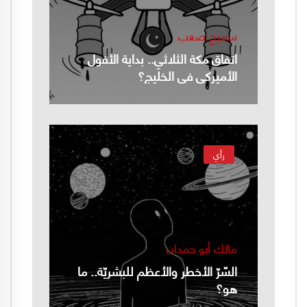
سميح صعب
اتفاق مكة الثلاثي.. بداية الأفول
الأميركي في الخليج؟
رأي
مالك أبو حمدان
السّرّ الأخطر والأعظم للبشريّة.. ما
هو؟