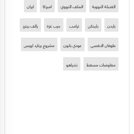
القنبلة النووية
الملف النووي
اميركا
ايران
بايدن
بلينكن
ترامب
حرب غزة
رالف بيترز
طوفان الاقصى
عودي يانون
مشروع برنارد لويس
مفاوضات مسقط
نتنياهو