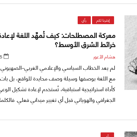
عن أي سوريا أخرى في التاريخ الحديث.
إخترنا لكم
رأي
معركة المصطلحات: كيف تُمهِّد اللغة لإعاد
خرائط الشرق الأوسط؟
هشام الأعور
5
لم يعد الخطاب السياسي والإعلامي الغربي–الصهيوني 
مع اللغة بوصفها وسيلة وصف محايدة للواقع، بل بات 
كأداة استراتيجية استباقية، تُستخدم لإعادة تشكيل الوعي
الجغرافي والهوياتي قبل أي تغيير ميداني فعلي. فالكلما
تشرح التحولات، بل تصنع شروطها الذهنية، وتُعدّ الرأي 
لتقبّل خرائط وحدود لم تولد بعد على الأرض، لكنها رُس
في العقول.
رأي