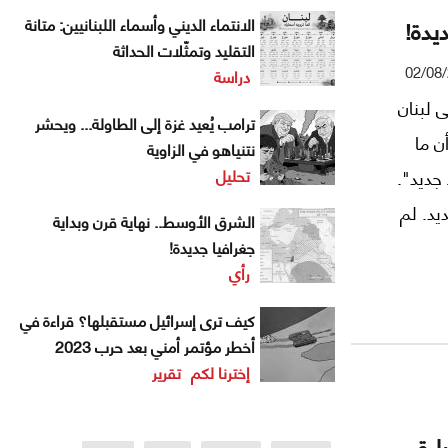
يدة!
الانتماء الديني وأسماء اللبنانيين: متانة
التقليد وتمثّلات الحداثة
02/08
دراسة
 على لبنان
ترامب يُعيد غزة إلى الطاولة... ويحشر
ن ما
نتنياهو في الزاوية
تحليل
ديد".
د. لم
الشرق الأوسط.. نهاية قرن وبداية
اء صلاحية
جغرافيا جديدة!
رأي
كيف ترى إسرائيل مستقبلها؟ قراءة في
أخطر مؤتمر أمني بعد حرب 2023
إخترنا لكم
تقرير
اءة