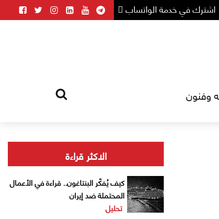
اشترك في خدمة الواتساب
ه وفنون
HOME
TAG
الاكثر قراءة
كيف يُفكّر البنتاغون.. قراءة في الأعمال
المحتملة ضد إيران
تحليل