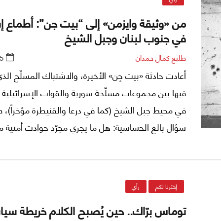
من «وثيقة وايزمن» إلى “بيت جن”: أطماع إ
في جنوب لبنان وجبل الشيخ
طليع كمال حمدان
5
أعادت حادثة «بيت جِن» الأخيرة، والاشتباك المسلّح الذ
فيها بين مجموعات مسلّحة سورية والقوات الإسرائيلية ا
في محيط جبل الشيخ (كما في درعا والقنيطرة مؤخراً)، 
سؤال بالغ الحساسية: هل ما يجري مجرّد حوادث أمنية 
أم أنّه حلقة جديدة في مشروع إسرائيلي – أميركي قديم م
يستهدف جبل الشيخ والجنوب السوري والجنوب اللبناني 
إخترنا لكم
رأي
توماس برّاك.. حين يُصبح الكلام خريطة سيا