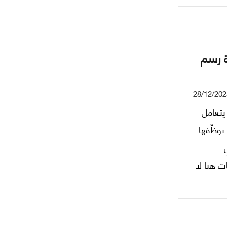
ة رسم
28/12/202
يتعامل
يوظّفها
ت هنا لا
العام
مت سلفًا