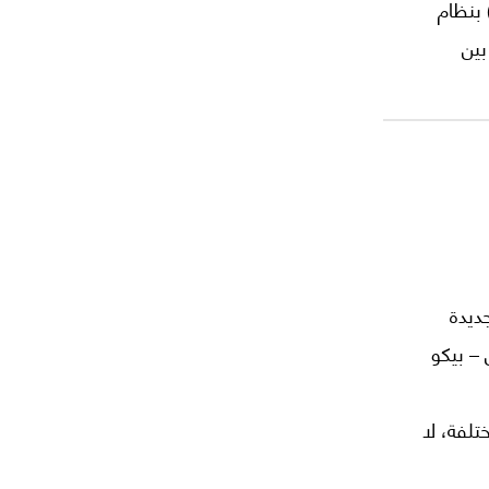
 بنظام
بين
ها، ولكن
 ولايات
م ومدى
جديدة
 – بيكو
تلفة، لا
حسب، بل