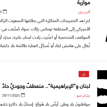
موازية
أكرم بزي
5
لم تعد التصريحات المتكرّرة التي يطلقها المبعوث الرئ
الأميركي إلى المنطقة توماس برّاك، سواء صُنّفت في خ
المواقف الشخصية أو اعتُبرت زلات لسان عابرة، مجرّد آرا
تُقال على هامش لقاء أو تُسجَّل كعبارة طائشة بلا خلفيا
يقوله الرجل لم يعد بريئًا ولا عابرًا، بل بات أقرب إلى 
منظّم يعبّر عن رؤية شاملة تُدفع إلى الواجهة تدريجيًا، 
الفرصة، وبالجرعات التي يراها أصحابها مناسبة للحظة ال
رأي
والدولية.
لبنان و”الإبراهيمية”.. منعطفٌ وجوديٌ حادٌ
بسّام ضو
29/11/2025
مواطنونَ بلا وطنٍ. أرضٌ بلا هُويَّةٍ. إنسانٌ بلا ذاكرةٍ جَمْعيَّ