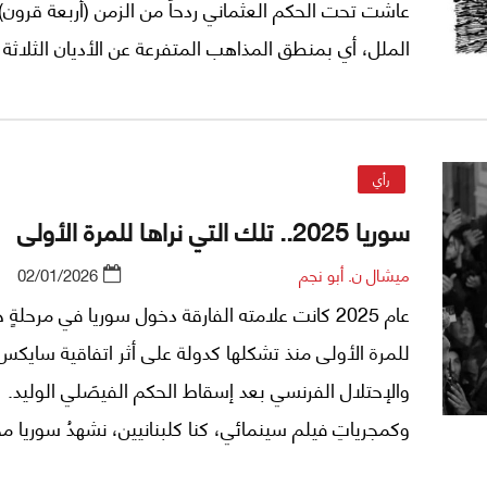
عاشت تحت الحكم العثماني ردحاً من الزمن (أربعة قرون)
الملل، أي بمنطق المذاهب المتفرعة عن الأديان الثلاثة 
التعايش والتنافر والتراضي إلى هذا الحد أو ذاك فيما بين
تحت هيمنة سلطان الباب العالي، الذي أدارها على شكل
تتّسع مساحاتها أو تضيق تبعاً لنفوذ الولاة الذين يعيّنه
رأي
طاعتهم له أو قربهم منه.
سوريا 2025.. تلك التي نراها للمرة الأولى
ميشال ن. أبو نجم
02/01/2026
عام 2025 كانت علامته الفارقة دخول سوريا في مرحلةٍ 
للمرة الأولى منذ تشكلها كدولة على أثر اتفاقية سايكس
والإحتلال الفرنسي بعد إسقاط الحكم الفيصَلي الوليد.
وكمجرياتِ فيلمٍ سينمائي، كنا كلبنانيين، نشهدُ سوريا مخ
عن تلك التي رأيناها عبر جيشها ومخابراتها في لبنان ف