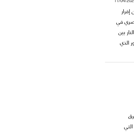
11/04/202
إقرار
لمصري في
نار بين
ر الذي
ات في
رق
التي