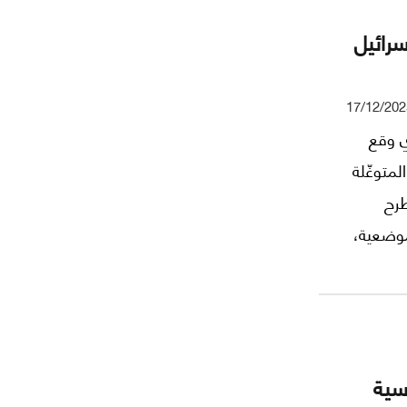
سرائيل
17/12/202
ي وقع
لمتوغّلة
طرح
موضعية،
تجدّد
معًا؟
سية