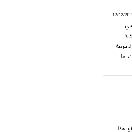
12/12/202
اسي
انة
ء فردية
ت. ما
نهج سياسي
كلما سنحت
إقليمية
ةٍ. هذا