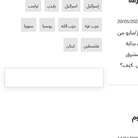
إسرائيل
اسرائيل
بايدن
ترامب
20/05/202
حرب غزة
حزب الله
روسيا
سوريا
 أُعلن فيها عن قيام (إسرائيل) في 15 أيار/مايو من
 بداية
فلسطين
لبنان
مشرق
ي. كيف؟
م