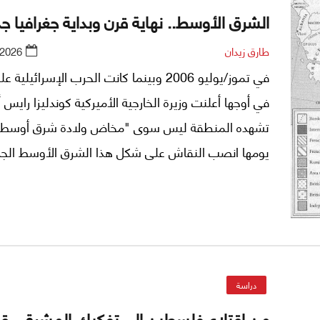
الشرق الأوسط.. نهاية قرن وبداية جغرافيا جد
طارق زيدان
/2026
في تموز/يوليو 2006 وبينما كانت الحرب الإسرائيلية
في أوجها أعلنت وزيرة الخارجية الأميركية كوندليزا رايس أ
تشهده المنطقة ليس سوى "مخاض ولادة شرق أوسط ج
يومها انصب النقاش على شكل هذا الشرق الأوسط الجدي
يتوقف أحد عند احتمال أن يكون ذلك الإعلان إيذانًا بانته
مفهوم الشرق الأوسط نفسه.
دراسة
من اقتلاع فلسطين إلى تفكيك المشرق.. قر