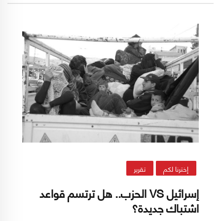
الثوابت العقديّة، وبعيداً عن السياقات التراثية
المتفق عليها (نسبيّا).
إخترنا لكم
تقرير
إسرائيل VS الحزب.. هل ترتسم قواعد
اشتباك جديدة؟