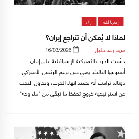
إخترنا لكم
رأي
لماذا لا يُمكن أن تتراجع إيران؟
مريم رضا خليل
16/03/2026
دشّنت الحرب الأميركية الإسرائيلية على إيران
أسبوعها الثالث. وفي حين يزعم الرئيس الأميركي
دونالد ترامب أنه بصدد انهاء الحرب، ويحاول البحث
عن استراتيجية خروج تحفظ ما تبقّى من "ماء وجه"
القوة المتفردة نسبيًّا في الهيمنة على العالم، تؤكد
إيران أن وقف الحرب بيدها لا بيد من بدأها.