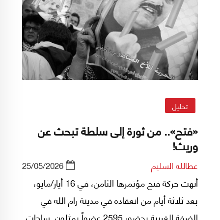
الأزمات، والاستفادة من تجارب تاريخية مشابهة مع
خصوم سابقين، بحسب الباحث علي فايز في مقالة
له في "فورين أفيرز"(*).
تحليل
«فتح».. من ثورة إلى سلطة تبحث عن
وريث!
عطالله السليم
25/05/2026
أنهت حركة فتح مؤتمرها الثامن، في 16 أيار/مايو،
بعد ثلاثة أيام من انعقاده في مدينة رام الله في
الضفة الغربية بحضور 2595 عضواً يمثلون ساحات