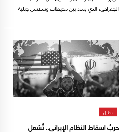
الجغرافي، الذي يمتد بين محيطات وسلاسل جبلية
وما بينها من خطوط مواصلات وتقاطع ممرات، إلى
ما يختزنه باطنها وسطحها من خيرات دفينة
ومعلومة؛ النفط والغاز والطاقة الهوائية والثروات
الطبيعية وتقاطع الطرقات. وإذا ما أضفنا إليهم
التاريخ المتنقل بين الحق والأمم والحضارات والأديان
فسنصبح على واقع، بقدر ما هو غنيّ، بقدر ما هو
معقّد وغير مستقر؛ فمنطقة الزلازل لا تستقر على
فالق واحد بل تتعدد وتتنوع؛ بعضها محلي وكثيرٌ
منها خارجي، إن بالواسطة أو بالمباشر.
تحليل
حربُ اسقاط النظام الإيراني.. تُشعل