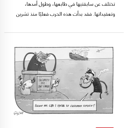
تختلف عن سابقتيها في طابعها، وطول أمدها،
وتعقيداتها. فقد بدأت هذه الحرب فعليًا منذ تشرين
الأول/أكتوبر 2023، تاريخ اندلاع "طوفان الأقصى"،
ومرّت بمراحل متعددة.