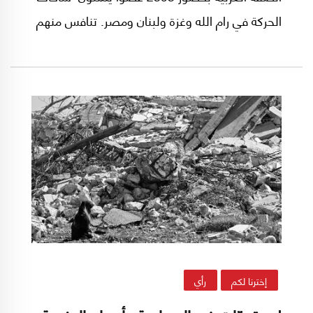
الحركة في رام الله وغزة ولبنان ومصر. تنافس منهم
59 عضواً على 18 مقعداً في اللجنة المركزية، و450
عضواً على 80 مقعداً في المجلس الثوري للحركة.
إخترنا لكم
رأي