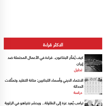
الاكثر قراءة
كيف يُفكّر البنتاغون.. قراءة في الأعمال المحتملة ضد
إيران
تحليل
الانتماء الديني وأسماء اللبنانيين: متانة التقليد وتمثّلات
الحداثة
دراسة
ترامب يُعيد غزة إلى الطاولة... ويحشر نتنياهو في الزاوية