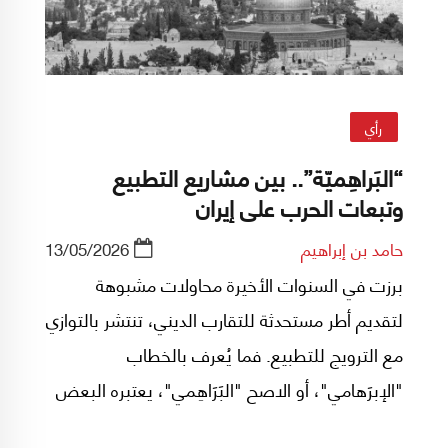
رأي
“البَراهِميّة”.. بين مشاريع التطبيع
وتبعات الحرب على إيران
حامد بن إبراهيم
13/05/2026
برزت في السنوات الأخيرة محاولات مشبوهة
لتقديم أطر مستحدثة للتقارب الديني، تنتشر بالتوازي
مع الترويج للتطبيع. فما يُعرف بالخطاب
"الإبرَهامي"، أو الاصح "البَرَاهِمي"، يعتبره البعض
محاولة لإعادة تعريف المشترك الديني الكِتَابي خارج