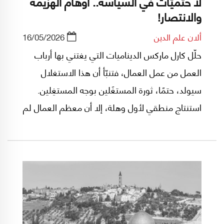
لا حتميّات في السياسة.. أوهام الهزيمة
والانتصار!
ألان علم الدين
16/05/2026
حلّل كارل ماركس الديناميات التي يغتني بها أرباب
العمل من عمل العمال، فتنبّأ أن هذا الاستغلال
سيولد، حتمًا، ثورة المستغَلين بوجه المستغِلين.
استنتاج منطقي لأول وهلة، إلا أن معظم العمال لم
يثوروا خلال المائة عام الماضية ولا يثورون اليوم.
حتى إن ماركس توقّع أن تتجه المجتمعات الأوروبية
ذات نسبة العمال الأعلى، كألمانيا والمملكة
المتحدة، نحو الاشتراكية. لكنها اتجهت إلى الفاشية،
فيما قامت الثورة الاشتراكية في المجتمع الروسي
ذي نسبة العمال المنخفضة.