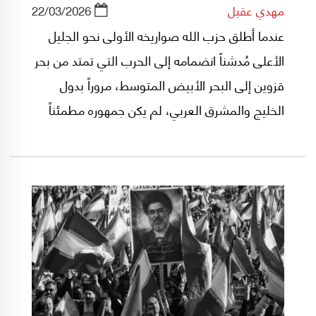
مهدي عقيل
22/03/2026
عندما أطلق حزب الله صواريخه الأولى نحو الجليل
الأعلى مُدشناً انضمامه إلى الحرب التي تمتد من بحر
قزوين إلى البحر الأبيض المتوسط، مروراً بدول
الخليج والمشرق العربي، لم يكن جمهوره مطمئناً
إلى ما بعد تلك الزخة الصاروخية، خصوصاً أن تجربة
خمسة عشر شهراً تلت وقف اطلاق النار في 27
تشرين الثاني/نوفمبر 2024 لم تكن مشجعة أبداً.