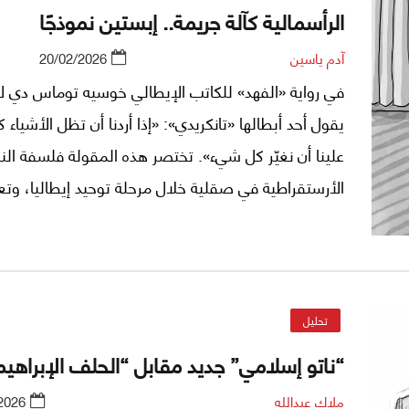
الرأسمالية كآلة جريمة.. إبستين نموذجًا
آدم ياسين
20/02/2026
في رواية «الفهد» للكاتب الإيطالي خوسيه توماس دي لا
يقول أحد أبطالها «تانكريدي»: «إذا أردنا أن تظل الأشياء 
علينا أن نغيّر كل شيء». تختصر هذه المقولة فلسفة الن
الأرستقراطية في صقلية خلال مرحلة توحيد إيطاليا، وتع
التغيير الشكلي المحسوب الذي يمنع التغيير الجذري الح
واليوم، في الرأسمالية الحديثة، تُطبَّق هذه النظرية بع
كبير لإيهام الجمهور أن الأمور تتغير بتغيّر الأشخاص
والمؤسسات، بينما تعيد البنية القديمة في كل مرة إنتاج 
تحليل
في صيغ أكثر ضراوة وتوحشًا.
“ناتو إسلامي” جديد مقابل “الحلف الإبراهي
ملاك عبدالله
2026