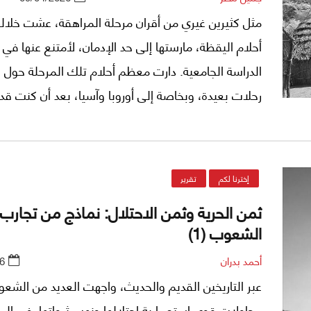
مثل كثيرين غيري من أقران مرحلة المراهقة، عشت خلاله
أحلام اليقظة، مارستها إلى حد الإدمان، لأمتنع عنها في 
الدراسة الجامعية. دارت معظم أحلام تلك المرحلة حول 
رحلات بعيدة، وبخاصة إلى أوروبا وآسيا، بعد أن كنت قد
استهلكت فرص السفر في رحلات داخل مصر، ورحلات خا
اقتصرت على ثلاث دول مجاورة، أولها فلسطين. وجدير ب
هنا أننا، كمجموعة في فريق للجوالة في غزة، حاولنا ا
إخترنا لكم
تقرير
على سكان إحدى المستوطنات، فوقعنا في الأسر الإسرا
ثمن الحرية وثمن الاحتلال: نماذج من تجارب
سجون فلسطين المحتلة. أما ثاني الدول التي زرتها في ه
الشعوب (1)
المرحلة فهي السودان، وثالثها المملكة الليبية.
أحمد بدران
6
عبر التاريخين القديم والحديث، واجهت العديد من الشع
محاولات قوى استعمارية احتلالها ونهب ثرواتها. في الم