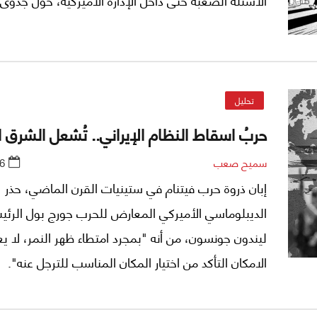
إلى حرب اختيارية، قد تترتب عليها، إلى الكلفة البشرية وا
تبعات سياسية حين يحين موعد الانتخابات النصفية في 
الثاني/نوفمبر المقبل.
تحليل
حربُ اسقاط النظام الإيراني.. تُشعل الشرق
سميح صعب
6
إبان ذروة حرب فيتنام في ستينيات القرن الماضي، حذر
الديبلوماسي الأميركي المعارض للحرب جورج بول الرئ
ليندون جونسون، من أنه "بمجرد امتطاء ظهر النمر، لا ي
الامكان التأكد من اختيار المكان المناسب للترجل عنه".