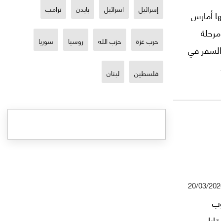
إسرائيل
اسرائيل
بايدن
ترامب
ا أمارس
مرحلة
حرب غزة
حزب الله
روسيا
سوريا
السفر في
فلسطين
لبنان
رجية
الإضافة
لتلصص
ئيلي في
ذه
20/03/202
وب
قابل،