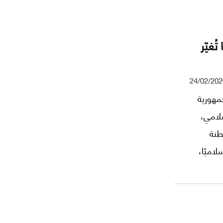
ُغيّر
24/02/202
مهورية
لامي،
لطنة
اميًا،
عليها،
ل تآكلها