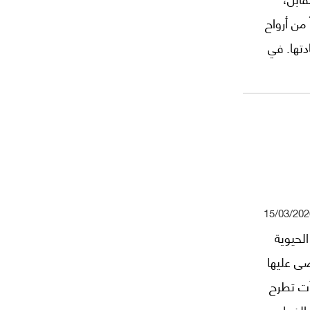
من أرواح
دتها. في
 بشرية
شعوب ثمن
15/03/202
لحيوية
ضى عليها
أت تطرح
 الذهاب