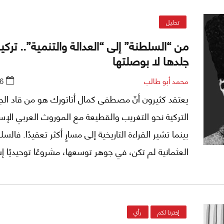
تحليل
من “السلطنة” إلى “العدالة والتنمية”.. تركيا ت
جلدها لا بوصلتها
محمد أبو طالب
6
يعتقد كثيرون أنّ مصطفى كمال أتاتورك هو من قاد الج
التركية نحو التغريب والقطيعة مع الموروث العربي الإس
بينما تشير القراءة التاريخية إلى مسارٍ أكثر تعقيدًا. فالس
العثمانية لم تكن، في جوهر توسعها، مشروعًا توحيديًا إسل
واعتمدت مقاربة فدرالية في إدارة المناطق التي سيّطرت 
وهو ما أسهم في إطالة عمرها، لكنه حمل في طياته عوام
اللاحقة.
إخترنا لكم
رأي