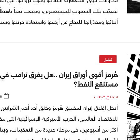
تصدّت تلك الشعوب للمستعمرين، ودفعت ثمناً باهظاً 
أبنائها ومقدّراتها للدفاع عن أرضها واستعادة حريتها وسيا
هذا الجزء الأول من هذه المقالة، أعرض لنماذج من هذه
المقاومات في القرنين الأخيرين، بما تحمله من تضحيات
ومادية وبما تكشفه من أساليب الاحتلال في تدفيع ال
تحليل
مقاومتها.
هُرمز أقوى أوراق إيران ..هل يغرق ترامب في
مستنقع النفط؟
سميح صعب
6
أدخل إغلاق إيران لمضيق هُرمز وخنق أحد أهم الشرايين ا
للاقتصاد العالمي، الحرب الأميركية-الإسرائيلية التي م
أكثر من أسبوعين، في مرحلة جديدة من التعقيدات، وبد
الأسئلة الصعبة حتى داخل الإدارة الأميركية، حول جدوى