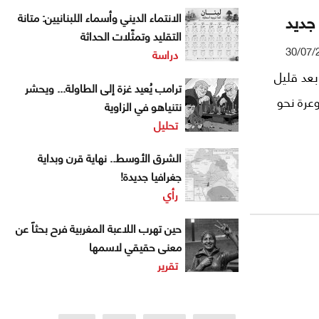
جديد
الانتماء الديني وأسماء اللبنانيين: متانة
التقليد وتمثّلات الحداثة
30/07/
دراسة
بعد قليل
ترامب يُعيد غزة إلى الطاولة... ويحشر
عرة نحو
نتنياهو في الزاوية
تحليل
الشرق الأوسط.. نهاية قرن وبداية
جغرافيا جديدة!
رأي
حين تهرب اللاعبة المغربية فرح بحثاً عن
معنى حقيقي لاسمها
تقرير