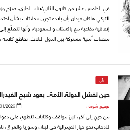
في الخامس عشر من كانون الثاني/يناير الجاري، صرّح وزير
التركي هاكان فيدان بأن بلاده تجري محادثات بشأن احتمال
إتفاقية دفاعية مع باكستان والسعودية، وأنها تتطلّع إلى 
منصات أمنية مشتركة بين الدول الثلاث. تقاطع كلامه 
وزير الإنتاج العسكري الباكستاني رضا حياة حراج في اليوم
والذي قال بأنّ الترتيبات بخصوص إنشاء اتفاق دفاعي بي
الدول موجودة وجدية: "تم الانتهاء بالفعل من مسودة ال
الثلاثي بين باكستان والسعودية وتركيا، وتُجري الدول ال
رأي
مداولات داخلية بشأنها".
حين تفشل الدولةـ الأمة.. يعود شبح الفيدرال
توفيق شومان
/01/2026
من حينٍ إلى آخر، تبرز مواقف وكتابات تنطوي على دعو
للذهاب نحو خيار الفيدرالية في لبنان وسوريا والعراق، ن