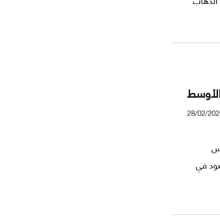
لمادية،
تشرين
 الأوسط
28/02/202
يس
عود في