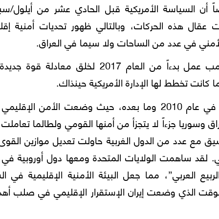
ً أن السياسة الأمريكية قبل الحادي عشر من أيلول/سبت
 عقال هذه الحركات، وبالتالي ظهور تحديات أمنية إقلي
لأمني في عدد من الساحات ولا سيما في العراق.
وعلی الرغم من أن الرئيس الأمريكي دونالد ترامب عمل بدءاً من العام 2017 لخلق معادلة
كانت تخطط لها الإدارة الأمريكية حينذاك.
إيرانيا؛ قامت طهران بتحسين موقعها الإقليمي في عام 2010 وما بعده، حيث وضعت الأمن الإق
اق وسوريا جزءاً لا يتجزأ من أمنها القومي ولطالما تعاملت
نسيق مع عدد من الدول الغربية حاولت تعديل موازين القو
ومي. لقد ساهمت الولايات المتحدة ومعها دول أوروبية في
يع العربي”، مما جعل البيئة الأمنية الإقليمية في ال
الوقت الذي وضعت إيران الإستقرار الإقليمي في صلب أهد