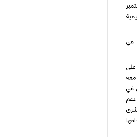
مبر
مية
 قوة جديدة في
ليمي علی
 معه
ی في
 دعم
شرق
افها