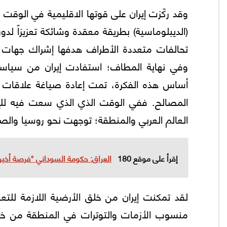
وقد ركّزت إيران علی قوتها الاقليمية في الوقت 
(الديبلوماسية) بطريقة معقدة وشائكة تعزيزاً لدو
تحالفات متعددة الأطراف هدفها إشراك جهات فاع
وفي نهاية المطاف؛ استفادت إيران من سياسة ا
أساس هذه الفكرة، تمت إعادة صياغة علاقات إي
المصالح. ففي الوقت الذي الذي سعت فيه للإنفت
العالم العربي والمنطقة؛ توجهت نحو روسيا والصين
إقرأ على موقع 180
العراق: حكومة السوداني "فرصة أخيرة
لقد تمكنت إيران من خلق الأرضية اللازمة ل
منسوب الأزمات والتوترات في المنطقة من خلال