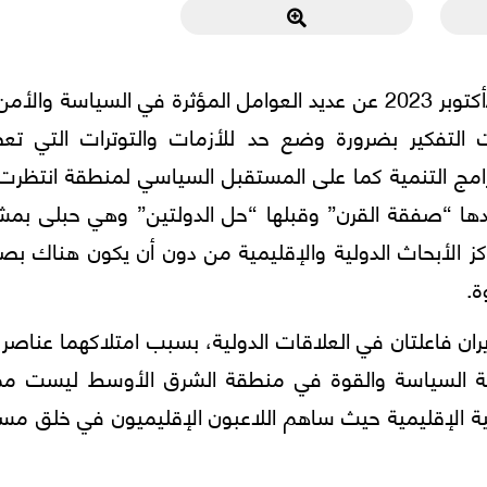
كشفت تطورات ما بعد السابع من تشرين الأول/أكتوبر 2023 عن عديد العوامل المؤثرة في السياسة و
 التفكير بضرورة وضع حد للأزمات والتوترات التي ت
امج التنمية كما علی المستقبل السياسي لمنطقة انتظرت
دها “صفقة القرن” وقبلها “حل الدولتين” وهي حبلی بمشا
ز الأبحاث الدولية والإقليمية من دون أن يكون هناك ب
ة.
وإيران فاعلتان في العلاقات الدولية، بسبب امتلاكهما عناصر
معادلة السياسة والقوة في منطقة الشرق الأوسط ليست مم
نية الإقليمية حيث ساهم اللاعبون الإقليميون في خلق م