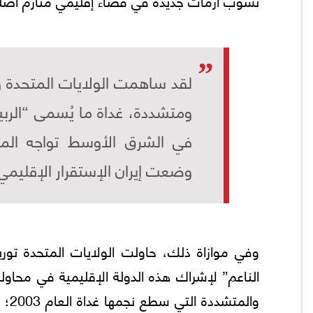
نشوب أزمات جديدة في فضاء إقليمي متأزم أصلاً 
لقد ساهمت الولايات المتحدة 
ومتشددة، غداة ما يُسمى “الربيع
في الشرق الأوسط تواجه المز
وضعت إيران الإستقرار الإقليمي
وفي موازاة ذلك، حاولت الولايات المتحدة توري
الناعم” لإشراك هذه الدولة الإقليمية في محا
وال