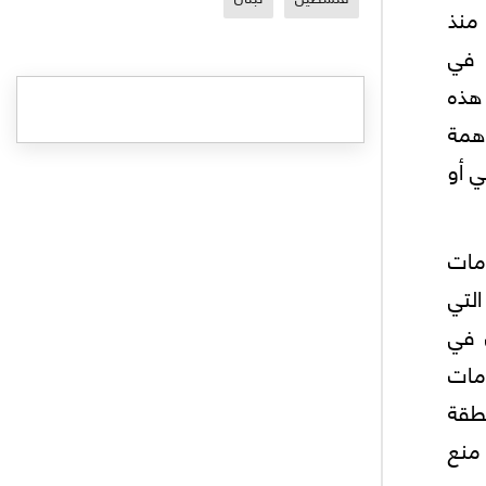
 منذ
ا في
 هذه
اهمة
ي أو
مات
التي
زن في
زمات
طقة
 منع