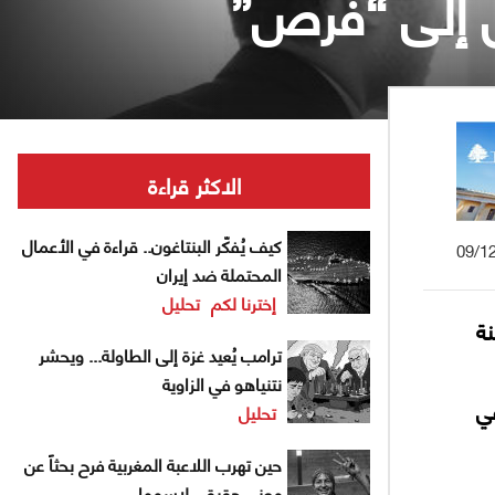
ول إلى “فرص”
الاكثر قراءة
كيف يُفكّر البنتاغون.. قراءة في الأعمال
09/1
المحتملة ضد إيران
إخترنا لكم
تحليل
نة
ترامب يُعيد غزة إلى الطاولة... ويحشر
نتنياهو في الزاوية
في
تحليل
حين تهرب اللاعبة المغربية فرح بحثاً عن
معنى حقيقي لاسمها