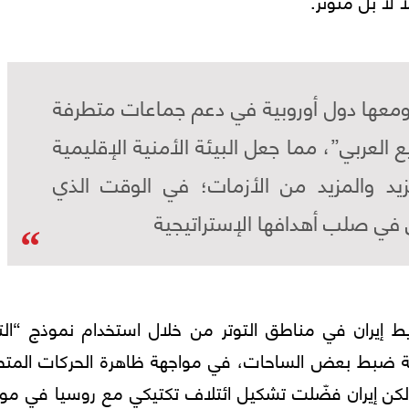
لا بل متوتر.
ومعها دول أوروبية في دعم جماعات متطرفة
 العربي”، مما جعل البيئة الأمنية الإقليمية
يد والمزيد من الأزمات؛ في الوقت الذي
 في صلب أهدافها الإستراتيجية
ط إيران في مناطق التوتر من خلال استخدام نموذج “التو
ولة ضبط بعض الساحات، في مواجهة ظاهرة الحركات المتط
متشددة التي سطع نجمها غداة العام 2003؛ لكن إيران فضّلت تشكيل ائتلاف تكتيكي مع روسيا في 