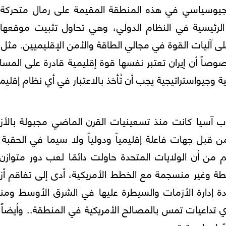
ال الجيوسياسي في هذه المنطقة المقيمة علی رمال متحركة
وة الرئيسية في النظام الدولي، وهي تحاول تثبيت موقعه
ى آليات القوة في مجالي الطاقة والأمن الإقليميين. مثل
وصاً أن إيران تعتبر نفسها قوة إقليمية قادرة على المس
جيواستراتيجية يجب أن تُأخذ بالاعتبار في أي نظام إقليم
ب آسيا كانت منذ تسعينيات القرن الماضي مجبولة بالأز
قبل جهات فاعلة إقليمياً ودولياً ولا سيما في الحقبة 
ريكي للعراق 2003. وعلى الرغم من أن الولايات المتحدة حاولت دائمًا لعب دور متوا
اشطة وغير منسجمة مع الخطط الأمريكية، أدى إلى تفاقم أ
دة إدارة الأزمات والسيطرة عليها في الشرق الأوسط ومن
 تداعيات تمس بالمصالح الأمريكية في المنطقة.. وأيضاً