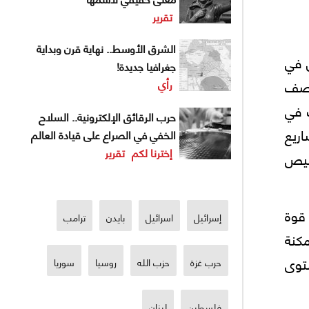
تقرير
الشرق الأوسط.. نهاية قرن وبداية
الأمن في
جغرافيا جديدة!
عصف
رأي
 في
حرب الرقائق الإلكترونية.. السلاح
ريع
الخفي في الصراع على قيادة العالم
إخترنا لكم
تقرير
صيص
 قوة
إسرائيل
اسرائيل
بايدن
ترامب
كنة
ستوی
حرب غزة
حزب الله
روسيا
سوريا
فلسطين
لبنان