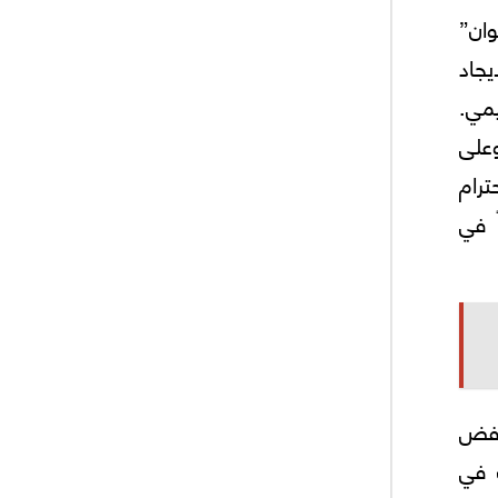
وان”
يجاد
يمي.
على
رام
 في
خفض
 في