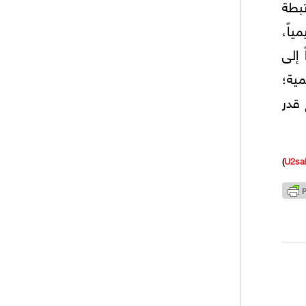
تبطة
ياً،
 إلى
مية؛
 قدر
)
U2sa