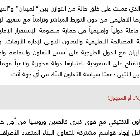
الذي عملت علی خلق حالة من التوازن بين “الميدان” و”الدي
رها الإقليمي من دون التورط المباشر وتزامناً مع سعيها لإ
لة دولياً وإقليمياً في حماية منظومة الإستقرار الإقل
لمصالحة الإقليمية والتعاون الدولي لإدارة الأزمات. و
ران مع الدول الخليجية علی أسس التعاون والتفاهم واحت
اح علی السعودية باعتبارها دولة محورية ولاعباً مهماً
 اللتين دعمتا سياسة التعاون البنّاء من أي جهة أتت.
".. أو المجهول!
لتعاون التكتيكي مع قوى كبری كالصين وروسيا من أجل 
 إيجاد قواسم مشتركة للتعاون البنّاء المتعدد الأطراف