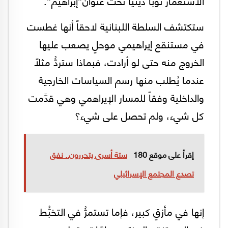
الاستعمار ثوباً دينياً تحت عنوان”إبراهيم”.
ستكتشف السلطة اللبنانية لاحقاً أنها غطست
في مستنقع إيراهيمي موحلٍ يصعب عليها
الخروج منه حتى لو أرادت، فبماذا ستردُّ مثلاً
عندما يُطلب منها رسم السياسات الخارجية
والداخلية وفقاً للمسار الإيراهمي وهي قدَّمت
كل شيء، ولم تحصل على شيء؟
إقرأ على موقع 180
ستة أسرى يتحررون.. نفق
تصدع المجتمع الإسرائيلي
إنها في مأزقٍ كبير، فإما تستمرُّ في التخبُّط