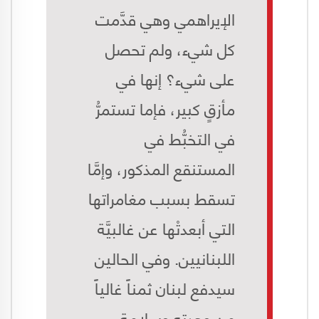
الإيراهمي وهي قدَّمت
كل شيء، ولم تحصل
على شيء؟ إنها في
مأزقٍ كبير، فإما تستمرُّ
في التخبُّط في
المستنقع المذكور، وإمَّا
تسقط بسبب مغامراتها
التي أبعدتْها عن غالبيَّة
اللبنانيين. وفي الحالين
سيدفع لبنان ثمناً غالياً
من وحدتِه وسلامة