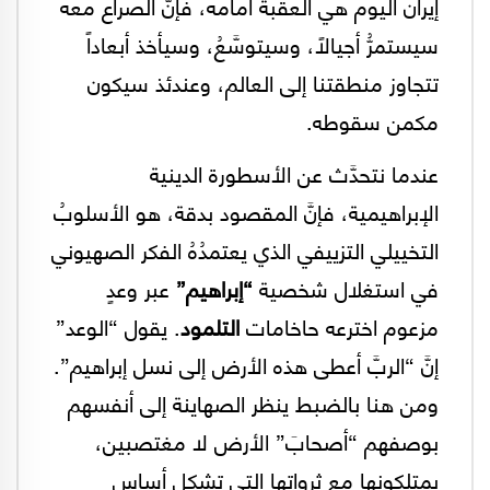
إيران اليوم هي العقبة أمامه، فإنَّ الصراع معه
سيستمرُّ أجيالاً، وسيتوسَّعُ، وسيأخذ أبعاداً
تتجاوز منطقتنا إلى العالم، وعندئذ سيكون
مكمن سقوطه.
عندما نتحدَّث عن الأسطورة الدينية
الإبراهيمية، فإنَّ المقصود بدقة، هو الأسلوبُ
التخييلي التزييفي الذي يعتمدُهُ الفكر الصهيوني
في استغلال شخصية
“إبراهيم”
عبر وعدٍ
مزعوم اخترعه حاخامات
التلمود
. يقول “الوعد”
إنَّ “الربَّ أعطى هذه الأرض إلى نسل إبراهيم”.
ومن هنا بالضبط ينظر الصهاينة إلى أنفسهم
بوصفهم “أصحابَ” الأرض لا مغتصبين،
يمتلكونها مع ثرواتها التي تشكل أساس