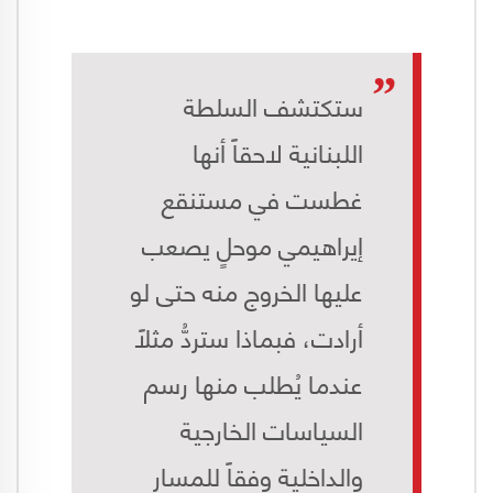
ستكتشف السلطة
اللبنانية لاحقاً أنها
غطست في مستنقع
إيراهيمي موحلٍ يصعب
عليها الخروج منه حتى لو
أرادت، فبماذا ستردُّ مثلاً
عندما يُطلب منها رسم
السياسات الخارجية
والداخلية وفقاً للمسار