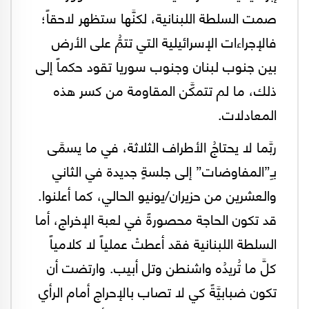
صمت السلطة اللبنانية، لكنَّها ستظهر لاحقاً؛
فالإجراءات الإسرائيلية التي تتمُّ على الأرض
بين جنوب لبنان وجنوب سوريا تقود حكماً إلى
ذلك، ما لم تتمكَّن المقاومة من كسر هذه
المعادلات.
ربَّما لا يحتاجُ الأطراف الثلاثة، في ما يسمَّى
بـِ”المفاوضات” إلى جلسةٍ جديدة في الثاني
والعشرين من حزيران/يونيو الحالي، كما أعلنوا.
قد تكون الحاجة محصورةً في لعبة الإخراج، أما
السلطة اللبنانية فقد أعطتْ عملياً لا كلامياً
كلَّ ما تُريدُه واشنطن وتل أبيب. وارتضت أن
تكون ضبابيَّةً كي لا تصاب بالإحراج أمام الرأي