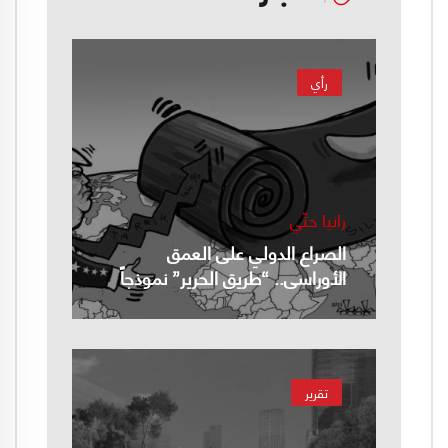
رأي
رانيا حتّي
الصراع الدولي على العمق
الأوراسي.. “طريق الحرير” نموذجاً
تقرير