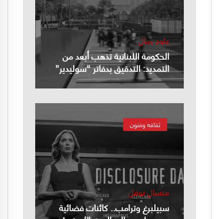
داود رمال
الحكومة اللبنانية تذهب أبعد من
التمديد: التدقيق بدفاتر “سوليدير”
ثقافه وفنون
ميشال نوفل
سبيلبرغ وترامب.. كائنات فضائية