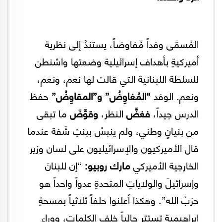
المُسمَّى وفداً مُفاوضاً، يستندُ إلى نظرية
أميركيةٍ بأهداف إسرائيلية وضعتها واشنطن
للسلطة اللبنانية التي قالت لها نعم، ونعم،
ونعم. الوفد
“المُغاوِضُ” و”المقاوِضُ”
حفظ
الدرس جيداً،
فغضَّ
النظر،
وقوَّضَ
ما تبقى
من بنيانٍ وطني، ولم ينبسْ ببنتِ شَفة عندما
قال الأميركيون والإسرائيليون على لسان وزير
الخارجية الأميركي
مارك روبيو:
“إن للبنانَ
وإسرائيلَ والولاياتِ المتحدةِ عدواً واحداً هو
حزبُ الله”. وهكذا أعلنوا حلفاً ثلاثياً بمَسحةٍ
إبراهيمية تستتر حالياً خلف الكلمات، ووراء