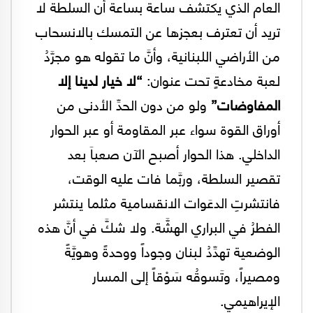
العام الذي يكتشف ساعة بساعة أن السلطة لا
تريد أن تعترف بعجزها عن التمسك بالانسحاب
من الأراضي اللبنانية، وأنَّ ما تقوله هو مجرَّدُ
لعبة مخادعةٍ تحت عنوان:
“لا خيار لدينا إلا
المفاوضات”
ولو من دون الحدِّ الأدنى من
أوراق القوة سواء عبر المقاومة أو عبر الحوار
الداخلي. هذا الحوار أصبح الآن صعباَ بعد
تقصير السلطة، وربَّما فات عليه الوقت،
فانتشرتِ الدعَوات الانقسامية مثلما ينتشر
الفطرُ في البراري الهشَّة. ولا شكَّ في أنَّ هذه
الوضعية تهدِّدُ لبنان وجوداً ووحدةً وهويَّةً
ومصيراً، وتَسوقُه سَوْقاً إلى المسار
الإيراهيمي.