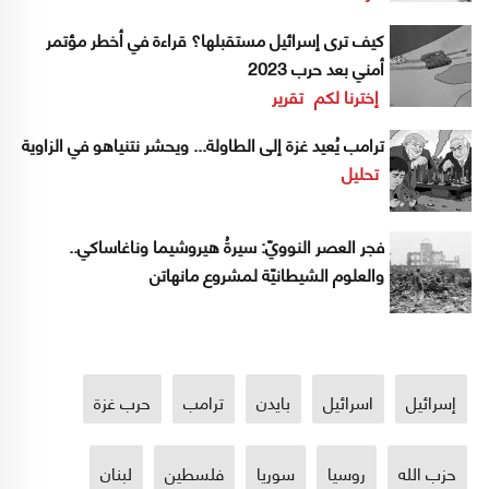
كيف ترى إسرائيل مستقبلها؟ قراءة في أخطر مؤتمر
أمني بعد حرب 2023
إخترنا لكم
تقرير
ترامب يُعيد غزة إلى الطاولة... ويحشر نتنياهو في الزاوية
تحليل
فجر العصر النوويّ: سيرةُ هيروشيما وناغاساكي..
والعلوم الشيطانيّة لمشروع مانهاتن
إسرائيل
اسرائيل
بايدن
ترامب
حرب غزة
حزب الله
روسيا
سوريا
فلسطين
لبنان