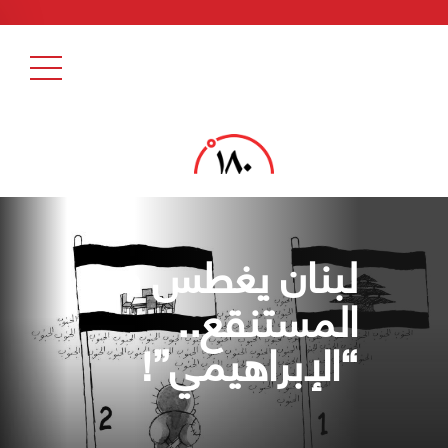
لبنان يغطس في
المستنقع..
“الإبراهيمي”!