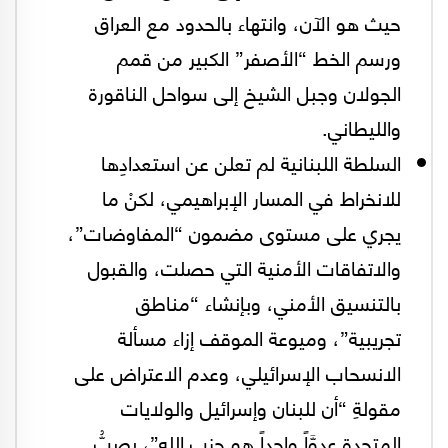
حيث هو الآن، وانتهاء بالحدود مع العراق
ورسم الخط “الأصفر” الكبير من قمم
الجولان وجبل الشيخ إلى سواحل الناقورة
والليطاني.
السلطة اللبنانية لم تعلن عن استعدادِها
للانخراط في المسار الإبراهيمي، لكنْ ما
يجري على مستوى مضمون “المفاوضات”،
والاتفاقات الأمنية التي حصلت، والقبول
بالتنسيق الأمني، وبإنشاء “مناطق
تجريبية”، وميوعة الموقف إزاء مسألة
الانسحاب الإسرائيلي، وعدم الاعتراض على
مقولةِ “أن للبنان وإسرائيل والولايات
المتحدة عدوَّاً واحداً هو حزب الله”، يصبُّ