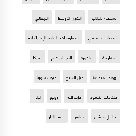
السلطة اللبنانية
الشرق الأوسط
الليطاني
المسار الابراهيمي
المفاوضات اللبنانية الإسرائيلية
المقاومة
الناقورة
النبي ابراهيم
اميركا
تهويد المنطقة
جبل الشيخ
جنوب سوريا
حاخامات التلمود
حزب الله
روبيو
لبنان
مداخل دمشق
نتنياهو
وقف النار