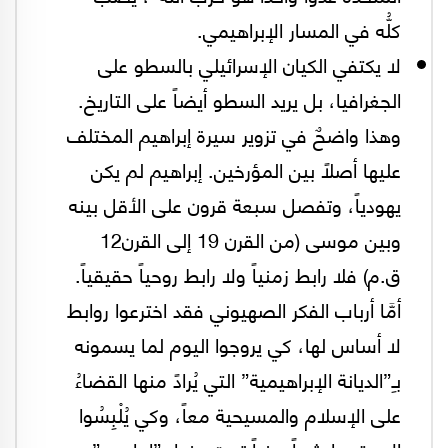
كلُّه في المسار الإبراهيمي.
لا يكتفي الكيان الإسرائيلي بالسطو على
الجغرافيا، بل يريد السطو أيضاً على التاريخ.
وهذا واضحٌ في تزوير سيرة إبراهيم المختلف
عليها أصلاً بين المؤرخين. إبراهيم لم يكن
يهودياً، وتفصل سبعة قرون على الأقل بينه
وبين موسى (من القرن 19 إلى القرن12
ق.م) فلا رابط زمنياً ولا رابط روحياً حقيقياً.
أمَّا أرباب الفكر الصهيوني فقد اخترعوا روابط
لا أساس لها، كي يروجوا اليوم لما يسمونه
بـِ”الديانة الإبراهيمية” التي يُرادً منها القضاءُ
على الإسلام والمسيحية معاً، وكي يُلْبِسُوا