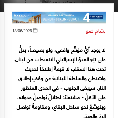
بسّام ضو
13/06/2026
لا يوجد أيُّ مؤشِّرٍ واقعي، ولو بصيصاً، يدلُّ
على نيّةِ العدوِّ الإسرائيلي الانسحاب من لبنان.
تحت هذا السقفِ لا قيمةَ إطلاقاً لحديث
واشنطن والسلطة اللبنانية عن وقْفِ إطلاق
النار. سيبقى الجنوب - في المدى المنظور
على الأقلِّ - مشتعلاً: احتلالٌ يُواصلُ عدوانَه،
ويتوسَّعُ نحو مداخل البقاع، ومقاومةٌ تواصل
الردَّ والصدَّ.