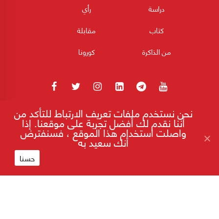
دراسة
رأي
كتاب
مقابلة
من الذاكرة
كورونا
نحن نستخدم ملفات تعريف الارتباط للتأكد من
180POST جميع الحقوق محفوظة 2026
أننا نقدم لك أفضل تجربة على موقعنا. إذا
واصلت استخدام هذا الموقع ، فسنفترض
أنك سعيد به
الإنتهازية السياسية.. إردوغان نموذجاً!
إقرأ على موقع 180
حسنا