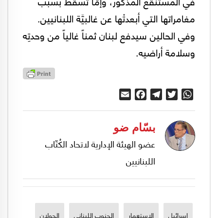
في المستنقع المذكور، وإمَّا تسقط بسبب
مغامراتها التي أبعدتْها عن غالبيَّة اللبنانيين.
وفي الحالين سيدفع لبنان ثمناً غالياً من وحدتِه
وسلامة أراضيه.
Email
Facebook
Telegram
Twitter
WhatsApp
بسّام ضو
عضو الهيئة الإدارية لاتحاد الكُتّاب
اللبنانيين
اسرائيل
الاستعمار
الجنوب اللبناني
الجولان