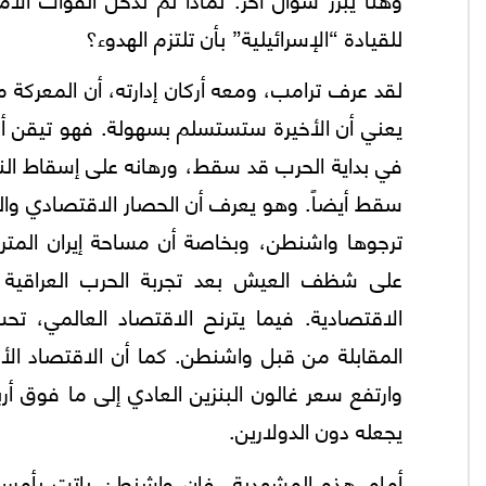
للقيادة “الإسرائيلية” بأن تلتزم الهدوء؟
لقد عرف ترامب، ومعه أركان إدارته، أن المعركة مع
يعني أن الأخيرة ستستسلم بسهولة. فهو تيقن أن 
في بداية الحرب قد سقط، ورهانه على إسقاط الن
سقط أيضاً. وهو يعرف أن الحصار الاقتصادي والم
ترجوها واشنطن، وبخاصة أن مساحة إيران المترا
على شظف العيش بعد تجربة الحرب العراقية الإ
الاقتصادية. فيما يترنح الاقتصاد العالمي، 
وارتفع سعر غالون البنزين العادي إلى ما فوق أر
يجعله دون الدولارين.
أمام هذه المشهدية، فإن واشنطن باتت بأمس ا