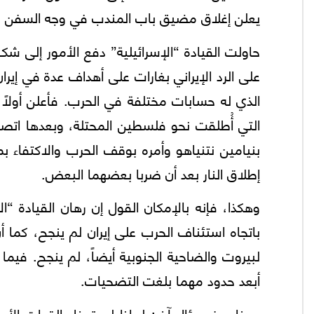
يعلن إغلاق مضيق باب المندب في وجه السفن “ال
حاولت القيادة “الإسرائيلية” دفع الأمور إلى ش
على الرد الإيراني بغارات على أهداف عدة في إيران
الذي له حسابات مختلفة في الحرب. فأعلن أولاً 
التي أُطلقت نحو فلسطين المحتلة، وبعدها اتصل 
بنيامين نتنياهو وأمره بوقف الحرب والاكتفاء 
إطلاق النار بعد أن ضربا بعضهما البعض.
وهكذا، فإنه بالإمكان القول إن رهان القيادة “ال
باتجاه استئناف الحرب على إيران لم ينجح، كما أن 
لبيروت والضاحية الجنوبية أيضاً، لم ينجح. فيما 
أبعد حدود مهما بلغت التضحيات.
وهنا يبرز سؤال آخر: لماذا لم تدخل القوات ال