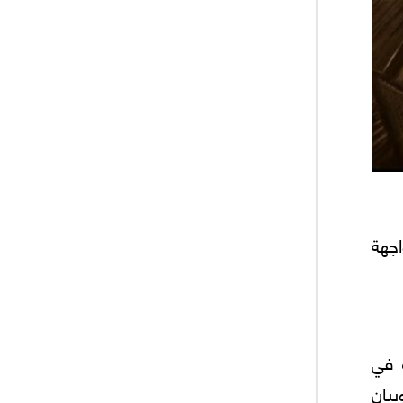
اجهة
 في
بيان