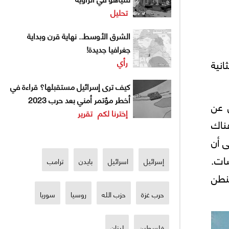
تحليل
الشرق الأوسط.. نهاية قرن وبداية
جغرافيا جديدة!
انية
رأي
كيف ترى إسرائيل مستقبلها؟ قراءة في
أخطر مؤتمر أمني بعد حرب 2023
 عن
إخترنا لكم
تقرير
ناك
ى أن
ضات.
إسرائيل
اسرائيل
بايدن
ترامب
نطن
حرب غزة
حزب الله
روسيا
سوريا
فلسطين
لبنان