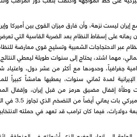
 إيران ليست نزهة، وأن فارق ميزان القوى بين أميركا وإيرا
رهانه على إسقاط النظام بعد الضربة القاسية التي تعرض
ظام عبر الاحتجاجات الشعبية وتسليح قوى معارضة للنظام
الي، مهما اشتد، يحتاج إلى سنوات طويلة ليعطي النتائج 
مية جغرافياً، وحدودها مع أكثر من عشر دول، واعتياد ش
يرانية لمدة ثماني سنوات، يعطيها هامشاً كبيراً للمنا
تحت وطأة إقفال مضيق هرمز من قبل إيران، وإقفال المم
المقابلة من قبل واشنطن. كما أن الاقتصاد الأميركي بات يعاني 
بعة دولارات، فيما كان ترامب قد تعهد في حملته الانتخابي
لحاجة إلى إنهاء الوضع الذي أشعلته في المنطقة، لأنه