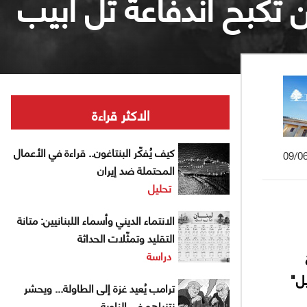
تكبح اندفاعة تل أبيب
الاكثر قراءة
كيف يُفكّر البنتاغون.. قراءة في الأعمال
09/0
المحتملة ضد إيران
تحليل
الانتماء الديني وأسماء اللبنانيين: متانة
التقليد وتمثّلات الحداثة
دراسة
ل"
ترامب يُعيد غزة إلى الطاولة... ويحشر
نتنياهو في الزاوية