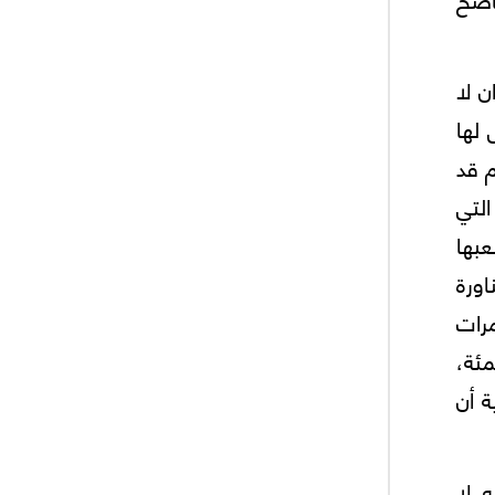
ن لا
 لها
 قد
التي
عبها
ورة
رات
أيضاً من التضخم الذي تجاوز 3.5 في المئة،
ة أن
 لا