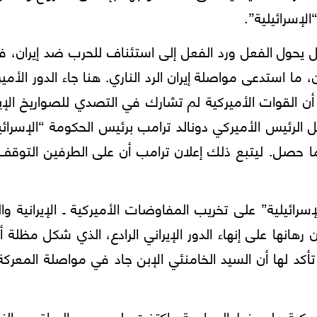
إسرائيلية”.
كل يحول الفعل ورد الفعل إلى استئناف للحرب ضد إيران، 
، ما استدعى مواصلة إيران الرد الناري. هنا جاء الدور الأمي
أن القوات الأميركية لم تشارك في التصدي للصواريخ الإير
الرئيس الأميركي دونالد ترامب برئيس الحكومة “الإسرائي
بما حصل. ليتبع ذلك إعلان ترامب أن على الطرفين التوق
إسرائيلية” على تخريب المفاوضات الأميركية ـ الإيرانية وا
رهانها على إنهاء الدور الإيراني الرادع، الذي شكل مظلة أ
تأكد لها أن السيد الخامنئي الإبن جاد في مواصلة المعركة
أميركية على خط المواجهة واكتفت بلعب دور المراقب وال