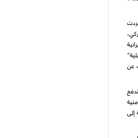
فردت
ركي،
انية
لية”
ف عن
لدفع
منية
 إلى
ناصح