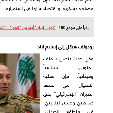
مصلحة عسكرية أو اقتصادية لها في استمراره.
إقرأ على موقع 180
"إخوان لبنان" أبعد من "الفجر".. "ال
رودولف هيكل إلى إسلام آباد
وفي حدث يتصل بالملف
الجنوبي، سياسياً
وميدانياً، فإن عملية
الاغتيال التي نفذها
الطيران “الإسرائيلي” بحق
ضابطين وجندي لبنانيين،
في منطقة الخردلي،