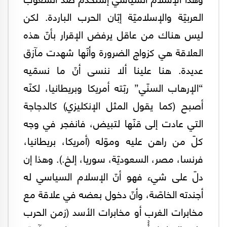
العربيّة والإسلاميّة إبّان الحرب الباردة. لكن
ليس هناك من عاقل يرفض الإقرار بأنّ هذه
العلاقة هي كزواج الضرورة وأنّها شهدت مآزق
عديدة. هنا علينا ألا ننسى أنّ ما نسمّيه
“الإرهاب السنّي” ربّته أمريكا وبريطانيا، لكنّه
أصبح (كما يقول المثل الإنكليزي) كالدجاجة
التي عادت إلى قنّها لتبيض، فانفجر في وجه
كلّ من راهن عليه وموّله (أمريكا، بريطانيا،
فرنسا، مصر، السعوديّة، سوريا، إلخ.). وهذا إن
دلّ على شيء فهو أنّ الإسلام السياسي له
أجندته الخاصّة، وأنّ دخول بعضه في علاقة مع
مخابرات الغرب أو مخابرات الأسد (زمن الحرب