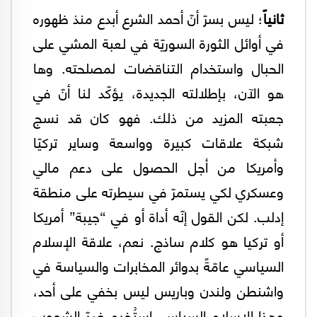
ثانياً
؛ ليس بسرّ أنّ أحمد الشرع أبدع منذ ظهوره
في أوائل الثورة السوريّة في لعبة المشي على
الحبال واستخدام التناقضات لمصلحته. وها
هو الآن، بإطلالته الجديدة، يؤكّد لنا أنّ في
جعبته المزيد من ذلك. فهو كان قد نسج
شبكة علاقات كبيرة وواسعة وساير تركيّا
وأمريكا من أجل الحصول على دعم مالي
وعسكري لكي يستمرّ في سيطرته على منطقة
إدلب. لكن القول إنّه أداة أو في “جيبة” أمريكا
أو تركيا هو كلام ساذج. نعم، علاقة الإسلام
السياسي عامّةً بدوائر المخابرات والسياسة في
واشنطن ولندن وباريس ليس بخفي على أحد،
وهذا الإسلام السياسي إستُخدم ضدّ الشعوب