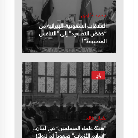
محمد حنّاوي
العلاقات السعودية–الإيرانية من
“خفض التصعيد” إلى “التنافس
المضبوط”!
رأي
نضال خالد
“هيئة علماء المسلمين” في لبنان..
“إسلام الأزمات” صعوداً ثم نزولاً!