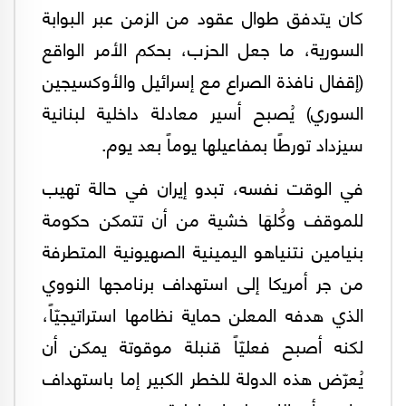
كان يتدفق طوال عقود من الزمن عبر البوابة
السورية، ما جعل الحزب، بحكم الأمر الواقع
(إقفال نافذة الصراع مع إسرائيل والأوكسيجين
السوري) يُصبح أسير معادلة داخلية لبنانية
سيزداد تورطًا بمفاعيلها يوماً بعد يوم.
في الوقت نفسه، تبدو إيران في حالة تهيب
للموقف وكُلهَا خشية من أن تتمكن حكومة
بنيامين نتنياهو اليمينية الصهيونية المتطرفة
من جر أمريكا إلى استهداف برنامجها النووي
الذي هدفه المعلن حماية نظامها استراتيجيّاً،
لكنه أصبح فعليّاً قنبلة موقوتة يمكن أن
يُعرّض هذه الدولة للخطر الكبير إما باستهداف