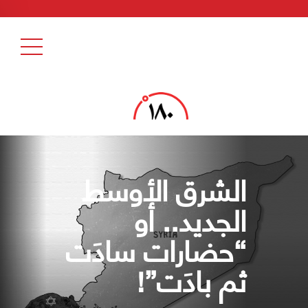
الشرق الأوسط
الجديد.. أو
“حضارات سادَت
ثم بادَت”!