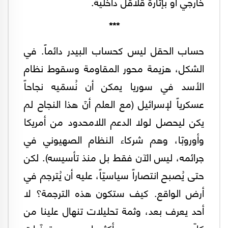
خارجي أو بإثارة قلاقل داخلية.
***
حساب الحقل ليس كحساب البيدر دائماً. في
الشكل، هزيمة محور المقاومة وسقوط نظام
الأسد في سوريا يمكن أن نُسمّيه نجاحاً
عسكرياً لإسرائيل (مع العلم أنّ هذا النجاح لم
يكن ليحصل لولا الدعم اللامحدود من أمريكا
وأوروبّا، وهم شركاء النظام الصهيوني في
جرائمه، ليس الآن فقط بل منذ تأسيسه). لكن
حتى يُصبح انتصاراً سياسيّاً، عليه أن يُترجم في
أرض الواقع. كيف ستكون هذه الترجمة؟ لا
أحد يعرف بعد، وثمة تحليلات تنهال علينا من
كلّ حدب وصوب أكثرها مجرد تمنّيات