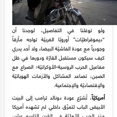
ولو توغلنا في التفاصيل، لوجدنا أن
“ديموقراطيّات” أوروبّا الغربيّة تواجه مأزقاً
وجودياً مع عودة الفاشيّة البيضاء ولا أحد يدري
كيف سيكون مستقبل القارّة ودورها في ظل
مفاعيل الحرب الروسية-الأوكرانيّة؛ الصراع مع
الصين، تصاعد المشاكل والأزمات الهوياتيّة
والإقتصاديّة والإجتماعية.
أمريكيّاً
، تُشرّع عودة دونالد ترامب إلى البيت
الأبيض الباب لتمزّق داخلي لم تشهده أمريكا
منذ الحرب الأهليّة في القرن التاسع عشر،