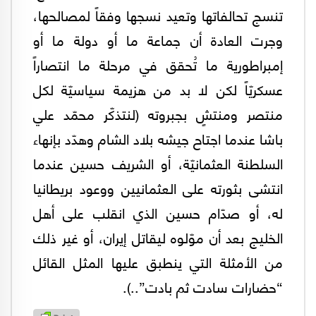
تنسج تحالفاتها وتعيد نسجها وفقاً لمصالحها،
وجرت العادة أن جماعة ما أو دولة ما أو
إمبراطورية ما تُحقق في مرحلة ما انتصاراً
عسكريّاً لكن لا بد من هزيمة سياسيّة لكل
منتصر ومنتشٍ بجبروته (لنتذكّر محمّد علي
باشا عندما اجتاح جيشه بلاد الشام وهدّد بإنهاء
السلطنة العثمانيّة، أو الشريف حسين عندما
انتشى بثورته على العثمانيين ووعود بريطانيا
له، أو صدّام حسين الذي انقلب على أهل
الخليج بعد أن موّلوه ليقاتل إيران، أو غير ذلك
من الأمثلة التي ينطبق عليها المثل القائل
“حضارات سادت ثم بادت”..).