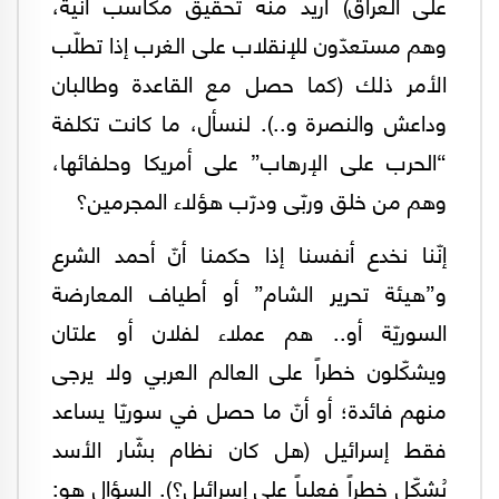
على العراق) أُريد منه تحقيق مكاسب آنية،
وهم مستعدّون للإنقلاب على الغرب إذا تطلّب
الأمر ذلك (كما حصل مع القاعدة وطالبان
وداعش والنصرة و..). لنسأل، ما كانت تكلفة
“الحرب على الإرهاب” على أمريكا وحلفائها،
وهم من خلق وربّى ودرّب هؤلاء المجرمين؟
إنّنا نخدع أنفسنا إذا حكمنا أنّ أحمد الشرع
و”هيئة تحرير الشام” أو أطياف المعارضة
السوريّة أو.. هم عملاء لفلان أو علتان
ويشكّلون خطراً على العالم العربي ولا يرجى
منهم فائدة؛ أو أنّ ما حصل في سوريّا يساعد
فقط إسرائيل (هل كان نظام بشّار الأسد
يُشكّل خطراً فعلياً على إسرائيل؟). السؤال هو: