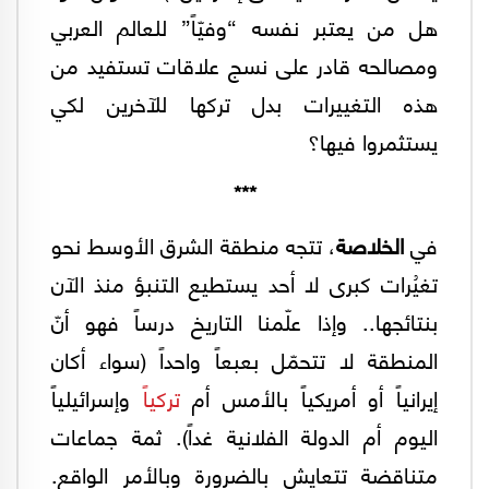
هل من يعتبر نفسه “وفيّاً” للعالم العربي
ومصالحه قادر على نسج علاقات تستفيد من
هذه التغييرات بدل تركها للآخرين لكي
يستثمروا فيها؟
***
في
الخلاصة
، تتجه منطقة الشرق الأوسط نحو
تغيُرات كبرى لا أحد يستطيع التنبؤ منذ الآن
بنتائجها.. وإذا علّمنا التاريخ درساً فهو أنّ
المنطقة لا تتحمّل بعبعاً واحداً (سواء أكان
إيرانياً أو أمريكياً بالأمس أم
تركياً
وإسرائيلياً
اليوم أم الدولة الفلانية غداً). ثمة جماعات
متناقضة تتعايش بالضرورة وبالأمر الواقع.