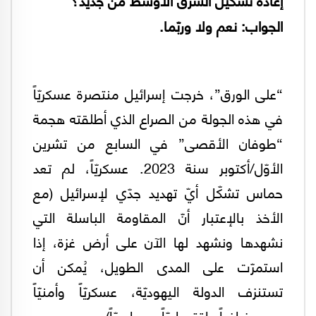
الجواب: نعم ولا وربّما.
“على الورق”، خرجت إسرائيل منتصرة عسكريّاً
في هذه الجولة من الصراع الذي أطلقته هجمة
“طوفان الأقصى” في السابع من تشرين
الأوّل/أكتوبر سنة 2023. عسكريّاً، لم تعد
حماس تشكّل أيّ تهديد جدّي لإسرائيل (مع
الأخذ بالإعتبار أنّ المقاومة الباسلة التي
نشهدها ونشهد لها الآن على أرض غزة، إذا
استمرّت على المدى الطويل، يُمكن أن
تستنزف الدولة اليهوديّة، عسكريّاً وأمنيّاً
وديموغرافياً واقتصاديّاً وسياسيّاً).