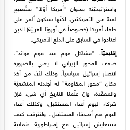
واستراتيجيّته بعنوان “أمريكا أوّلاً” ستُصبح
لعنة على الأمريكيّين، لكنّها ستكون ألعن على
حلفاء أمريكا (خصوصاً في أوروبّا الغربيّة) الذين
اعتادوا في السابق على الدلع الأمريكي.
إقليميّاً
، “مشاكل قوم عند قوم فوائد”.
ضعف المحور الإيراني لا يعني بالضرورة
انتصار إسرائيل سياسياً. وذلك لأنّ من أخذ
مكان “محور المقاومة” له أجندته المتشعبّة
والمعقّدة، وإنّ علّمنا التاريخ أي شيء فإنّ
شركاء اليوم أعداء المستقبل، وكذلك أعداء
اليوم هم أصدقاء المستقبل.. ولنترقب كيف
ستتعايش إسرائيل مع إمبراطورية عثمانية