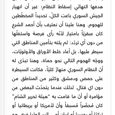
هدفها النهائي إسقاط النظام؛ غير أن انهيار
الجيش السوري باغت الكلّ، تحديداً المخطّطين
للهجوم. وهنا علينا أن نعترف بأنّ أحمد الشرع
كان عبقريّاً بامتياز لأنّه رأى فرصة واستغلّها
من دون أي تردّد: لم يلته بتأمين المناطق التي
سيطر عليها، بل أعاد خلط الأوراق والأولويّات،
ووجّه الهجوم التالي نحو حماة، وهنا تبدّى له
أنّ النظام السوري منهارٌ كليّاً، فكانت السيطرة
على حمص ودمشق وكثير من المناطق من
دون اي قتال. لذلك عندما يتحدّث البعض عن
مؤامرة أو أنّ ما قامت به “هيئة تحرير الشام”
كان مُحضّراً مُسبقاً وأنّ لأمريكا أو بريطانيا أو
تركيّا أو روسيا أو إيران أو .. اليد العليا فيه، هو