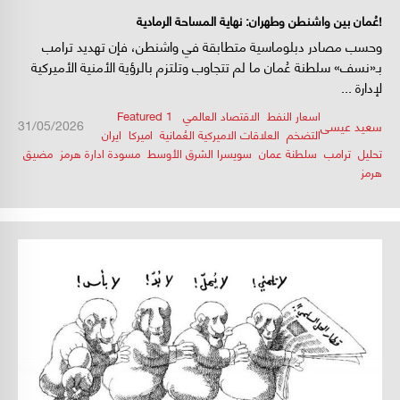
عُمان بين واشنطن وطهران: نهاية المساحة الرمادية!
وحسب مصادر دبلوماسية متطابقة في واشنطن، فإن تهديد ترامب
بـ«نسف» سلطنة عُمان ما لم تتجاوب وتلتزم بالرؤية الأمنية الأميركية
لإدارة ...
اسعار النفط
,
الاقتصاد العالمي
,
,
Featured 1
/
/
31/05/2026
سعيد عيسى
التضخم
,
العلاقات الاميركية العُمانية
,
اميركا
,
ايران
,
تحليل
,
ترامب
,
سلطنة عمان
,
سويسرا الشرق الأوسط
,
مسودة ادارة هرمز
,
مضيق
هرمز