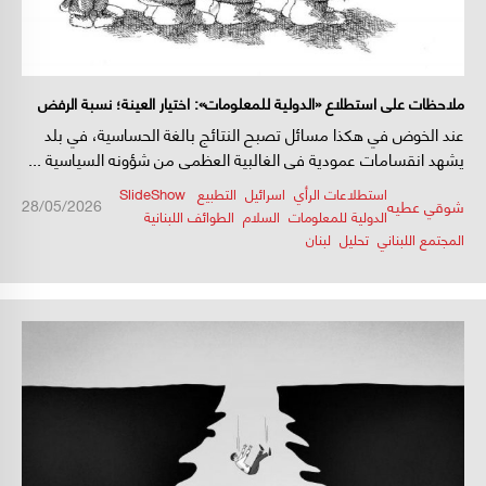
ملاحظات على استطلاع «الدولية للمعلومات»: اختيار العينة؛ نسبة الرفض
عند الخوض في هكذا مسائل تصبح النتائج بالغة الحساسية، في بلد
والتوزع الجغرافي
يشهد انقسامات عمودية في الغالبية العظمى من شؤونه السياسية ...
استطلاعات الرأي
,
اسرائيل
,
التطبيع
,
,
SlideShow
/
/
28/05/2026
شوقي عطيه
الدولية للمعلومات
,
السلام
,
الطوائف اللبنانية
,
المجتمع اللبناني
,
تحليل
,
لبنان