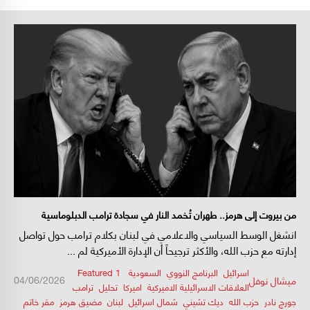
من بيروت إلى هرمز.. طهران تُخمد النار في سجادة ترامب الدبلوماسية
انشغل الوسط السياسي والاعلامي في لبنان بكلام ترامب حول تواصل
إدارته مع حزب الله، والأكثر ترجيحاً أن الإدارة الأميركية لم ...
اسرائيل
,
البرنامج النووي
,
السعودية
,
,
Featured 1
/
/
04/06/2026
ميشال نوفل
العلاقات الاسرائيلية الاميركية
,
اميركا
,
تحليل
,
ترامب
,
جورج نادر
,
حزب الله
,
ديك تشيني
,
شمال اسرائيل
,
لبنان
,
مضيق هرمز
,
مقر خاتم