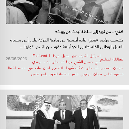
«فتح».. من ثورة إلى سلطة تبحث عن وريث!
يكتسب مؤتمر «فتح» عادة أهميته من ريادية الحركة على رأس مسيرة
العمل الوطني الفلسطيني لنحو أربعة عقود من الزمن، كونها ...
اسرائيل
,
اشرف دبور
,
تحليل
,
حركة
,
Featured 1
/
/
25/05/2026
عطالله السليم
فتح
,
حسين الشيخ
,
دولة فلسطين
,
زكريا الزبيدي
,
طوفان الاقصى
,
فلسطين
,
كتائب شهداء الاقصى
,
لبنان
,
ماجد فرج
,
محمد اشتية
,
محمود عباس
,
مروان البرغوثي
,
مصر
,
منظمة التحرير
,
ياسر عباس