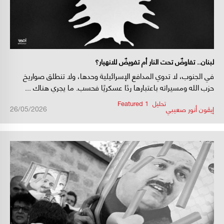
لبنان.. تفاوضٌ تحت النار أم تفويضٌ للانهيار؟
في الجنوب، لا تدوي المدافع الإسرائيلية وحدها، ولا تنطلق صواريخ
حزب الله ومسيراته باعتبارها ردًا عسكريًا فحسب. ما يجري هناك ...
تحليل
,
Featured 1
/
/
26/05/2026
إيڤون أنور صعيبي