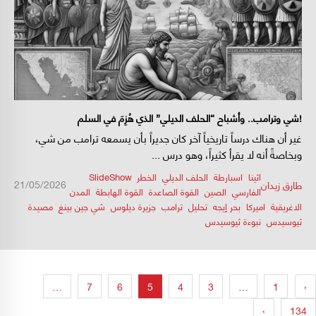
شي وترامب.. وأشباح “الحلف الديلي” الذي هُزِمَ في السلم!
غير أن هناك درساً تاريخياً آخر كان جديراً بأن يسمعه ترامب من شي،
وبخاصةً أنه لا يقرأ كثيراً، وهو درس ...
اثينا
,
اسبارطة
,
الحلف الديلي
,
الخطر
,
SlideShow
/
/
21/05/2026
طارق زيدان
الفارسي
,
الصين
,
القوة الصاعدة
,
القوة الهابطة
,
المدن
الاغريقية
,
اميركا
,
بحر إيجه
,
تحليل
,
ترامب
,
جزيرة ديلوس
,
شي جين بينغ
,
مصيدة
ثيوسيدس
,
نبوءة ثيوسيدس
…
7
6
5
4
3
…
1
‹
›
134