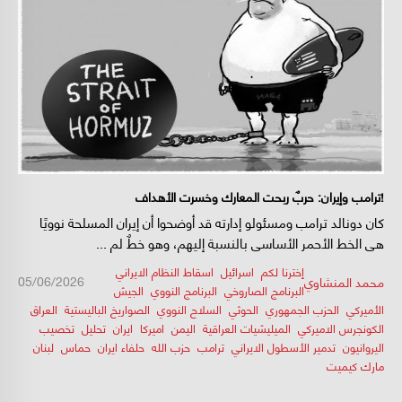
ترامب وإيران: حربٌ ربحت المعارك وخسرت الأهداف!
كان دونالد ترامب ومسئولو إدارته قد أوضحوا أن إيران المسلحة نوويًا
هى الخط الأحمر الأساسى بالنسبة إليهم، وهو خطٌ لم ...
إخترنا لكم
,
اسرائيل
,
اسقاط النظام الايراني
,
/
/
05/06/2026
محمد المنشاوي
البرنامج الصاروخي
,
البرنامج النووي
,
الجيش
الأميركي
,
الحزب الجمهوري
,
الحوثي
,
السلاح النووي
,
الصواريخ الباليستية
,
العراق
,
الكونجرس الاميركي
,
الميليشيات العراقية
,
اليمن
,
اميركا
,
ايران
,
تحليل
,
تخصيب
اليروانيون
,
تدمير الأسطول الايراني
,
ترامب
,
حزب الله
,
حلفاء ايران
,
حماس
,
لبنان
,
مارك كيميت