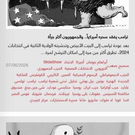
ترامب يفقد سحره أميركياً.. والجمهوريون أكثر جرأة
بعد عودة ترامب إلى البيت الأبيض وتدشينه الولاية الثانية في انتخابات
2024، تطرق أكثر من مرة إلى امكان الترشح لمرة ...
أبراهام نيومان
,
أميركا
,
الاتحاد
,
SlideShow
/
/
07/06/2026
سميح صعب
الاوروبي
,
الانتخابات النصفية
,
الحزب الجمهوري
,
الحزب الديموقراطي
,
الرسوم الجمركية
,
الصين
,
الكاريبي
,
الكونغرس
,
الملكية
الجديدة
,
الهجرة
,
بوتين
,
بيل بونتي
,
تحليل
,
تدني شعبية ترامب
,
ترامب
,
تولسي
غابارد
,
حرب أوكرانيا
,
حرب ايران
,
روسيا
,
ستايسي غودارد
,
شي جين بينغ
,
صندوق
مكافحة التسييس
,
عقوبات على روسيا
,
غرينلاند
,
فريدمان
,
فنزويلا
,
قوس النصر
,
كندا
,
كوبا
,
لا ملوك
,
مادورو
,
ماغا
,
مديرة الاستخبارات
,
مركز كينيدي